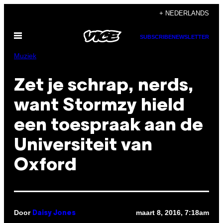
Ga
+ NEDERLANDS
naar
Open
de
SUBSCRIBE
NEWSLETTER
menu
inhoud
Muziek
Zet je schrap, nerds,
want Stormzy hield
een toespraak aan de
Universiteit van
Oxford
Door
maart 8, 2016, 7:18am
Daisy Jones