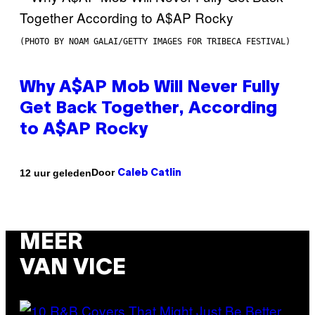
(PHOTO BY NOAM GALAI/GETTY IMAGES FOR TRIBECA FESTIVAL)
Why A$AP Mob Will Never Fully
Get Back Together, According
to A$AP Rocky
Door
12 uur geleden
Caleb Catlin
MEER
VAN VICE