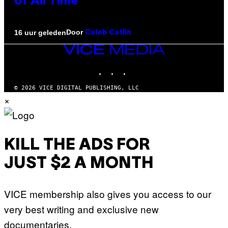
of All Time
Door
16 uur geleden
Caleb Catlin
VICE
MEDIA
INSTAGRAM
TIKTOK
YOUTUBE
© 2026 VICE DIGITAL PUBLISHING, LLC
×
KILL THE ADS FOR
JUST $2 A MONTH
VICE membership also gives you access to our
very best writing and exclusive new
documentaries.