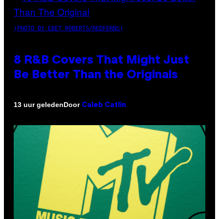
(PHOTO BY EBET ROBERTS/REDFERNS)
8 R&B Covers That Might Just
Be Better Than the Originals
Door
13 uur geleden
Caleb Catlin