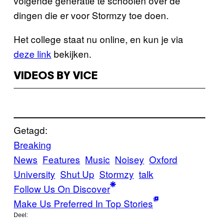
volgende generatie te schoolen over de
dingen die er voor Stormzy toe doen.
Het college staat nu online, en kun je via
deze link
bekijken.
VIDEOS BY VICE
Getagd:
Breaking
News
Features
Music
Noisey
Oxford
University
Shut Up
Stormzy
talk
Follow Us On Discover
Make Us Preferred In Top Stories
Deel: