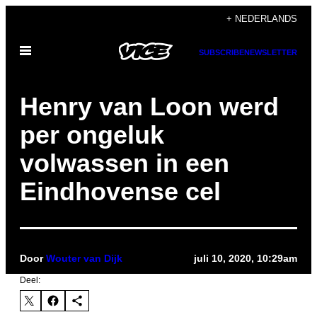
Ga
+ NEDERLANDS
naar
Open
de
SUBSCRIBE
NEWSLETTER
menu
inhoud
Henry van Loon werd
per ongeluk
volwassen in een
Eindhovense cel
Door
Wouter van Dijk
juli 10, 2020, 10:29am
Deel: