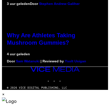
3 uur geleden
Door
Stephen Andrew Galiher
Why Are Athletes Taking
Mushroom Gummies?
4 uur geleden
Door
Sam Watanuki
| Reviewed by
Ysolt Usigan
VICE
MEDIA
INSTAGRAM
TIKTOK
YOUTUBE
© 2026 VICE DIGITAL PUBLISHING, LLC
×