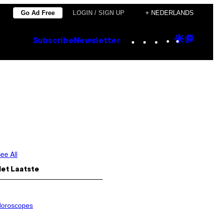
Go Ad Free
LOGIN / SIGN UP
+ NEDERLANDS
Instagram
TikTok
YouTube
Google
Goog
Subscribe
Newsletter
Discove
Top
Posts
ee All
Het Laatste
oroscopes