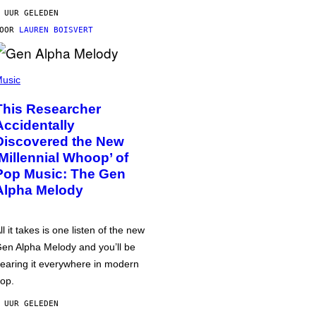
 UUR GELEDEN
DOOR
LAUREN BOISVERT
usic
This Researcher
Accidentally
Discovered the New
‘Millennial Whoop’ of
Pop Music: The Gen
Alpha Melody
ll it takes is one listen of the new
en Alpha Melody and you’ll be
earing it everywhere in modern
op.
 UUR GELEDEN