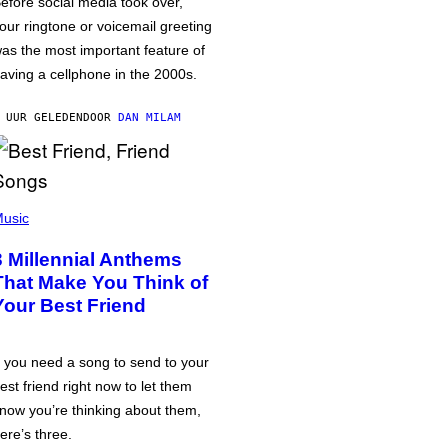
efore social media took over,
our ringtone or voicemail greeting
as the most important feature of
aving a cellphone in the 2000s.
 UUR GELEDEN
DOOR
DAN MILAM
usic
3 Millennial Anthems
That Make You Think of
Your Best Friend
f you need a song to send to your
est friend right now to let them
now you’re thinking about them,
ere’s three.