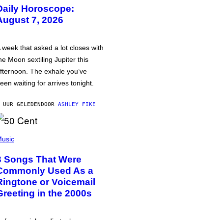
Daily Horoscope:
August 7, 2026
 week that asked a lot closes with
he Moon sextiling Jupiter this
fternoon. The exhale you’ve
een waiting for arrives tonight.
 UUR GELEDEN
DOOR
ASHLEY FIKE
usic
3 Songs That Were
Commonly Used As a
Ringtone or Voicemail
Greeting in the 2000s