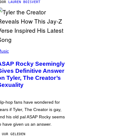
DOOR
LAUREN BOISVERT
usic
ASAP Rocky Seemingly
Gives Definitive Answer
on Tyler, The Creator’s
Sexuality
ip-hop fans have wondered for
ears if Tyler, The Creator is gay,
nd his old pal ASAP Rocky seems
o have given us an answer.
 UUR GELEDEN