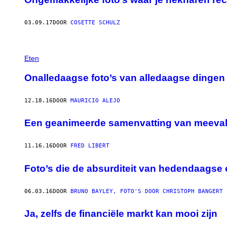
03.09.17
DOOR
COSETTE SCHULZ
Eten
Onalledaagse foto’s van alledaagse dingen
12.18.16
DOOR
MAURICIO ALEJO
Een geanimeerde samenvatting van meevall
11.16.16
DOOR
FRED LIBERT
Foto’s die de absurditeit van hedendaagse 
06.03.16
DOOR
BRUNO BAYLEY, FOTO'S DOOR CHRISTOPH BANGERT
Ja, zelfs de financiële markt kan mooi zijn