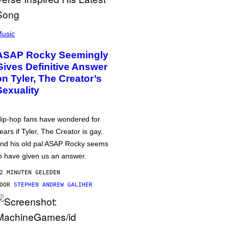
usic
ASAP Rocky Seemingly
Gives Definitive Answer
on Tyler, The Creator’s
Sexuality
ip-hop fans have wondered for
ears if Tyler, The Creator is gay,
nd his old pal ASAP Rocky seems
o have given us an answer.
2 MINUTEN GELEDEN
DOOR
STEPHEN ANDREW GALIHER