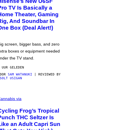
Hisense’s New U6SF
Pro TV Is Basically a
Home Theater, Gaming
Rig, And Soundbar In
One Box (Deal Alert!)
ig screen, bigger bass, and zero
xtra boxes or equipment needed
nder the TV stand.
 UUR GELEDEN
DOOR
SAM WATANUKI
| REVIEWED BY
SOLT USIGAN
annabis via
Cycling Frog’s Tropical
Punch THC Seltzer Is
Like an Adult Capri Sun