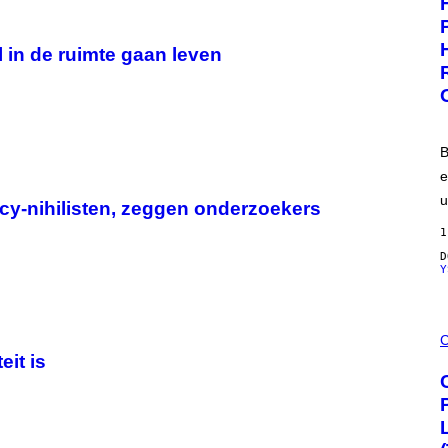
I
T
S
W
E
A
N
l in de ruimte gaan leven
R
S
E
E
B
e
u
cy-nihilisten, zeggen onderzoekers
1
Y
M
A
C
H
eit is
A
H
A
Q
F
O