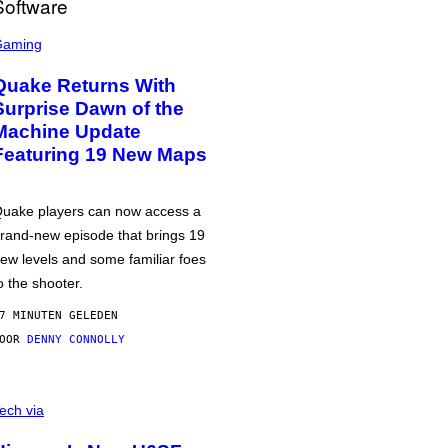
Gaming
Quake Returns With
Surprise Dawn of the
Machine Update
Featuring 19 New Maps
uake players can now access a
rand-new episode that brings 19
ew levels and some familiar foes
o the shooter.
7 MINUTEN GELEDEN
DOOR
DENNY CONNOLLY
ech via