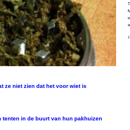
H
T
A
M
M
/
w
G
E
a
T
T
Y
2
I
M
A
G
E
S
ze niet zien dat het voor wiet is
tenten in de buurt van hun pakhuizen