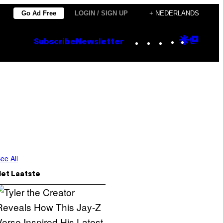
Go Ad Free
LOGIN / SIGN UP
+ NEDERLANDS
Instagram
TikTok
YouTube
Google
Goog
Subscribe
Newsletter
Discove
Top
Posts
ee All
Het Laatste