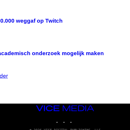
$50.000 weggaf op Twitch
 academisch onderzoek mogelijk maken
der
VICE
MEDIA
INSTAGRAM
TIKTOK
YOUTUBE