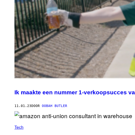
Ik maakte een nummer 1-verkoopsucces va
11.01.23
DOOR
OOBAH BUTLER
Tech