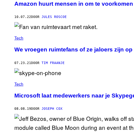
Amazon huurt mensen in om te voorkomen 
10.07.22
DOOR
JULES ROSCOE
Tech
We vroegen ruimtefans of ze jaloers zijn op 
07.23.21
DOOR
TIM FRAANJE
Tech
Microsoft laat medewerkers naar je Skypeg
08.08.19
DOOR
JOSEPH COX