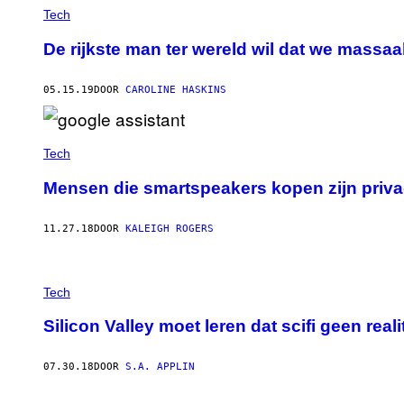
Tech
De rijkste man ter wereld wil dat we massaa
05.15.19
DOOR
CAROLINE HASKINS
Tech
Mensen die smartspeakers kopen zijn priva
11.27.18
DOOR
KALEIGH ROGERS
Tech
Silicon Valley moet leren dat scifi geen realit
07.30.18
DOOR
S.A. APPLIN