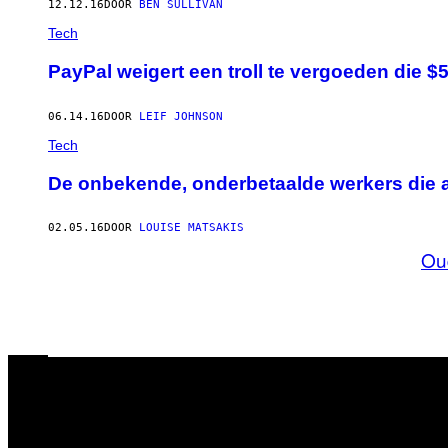
12.12.16
DOOR
BEN SULLIVAN
Tech
PayPal weigert een troll te vergoeden die 
06.14.16
DOOR
LEIF JOHNSON
Tech
De onbekende, onderbetaalde werkers die
02.05.16
DOOR
LOUISE MATSAKIS
Ou