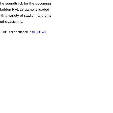
he soundtrack for the upcoming
adden NFL 27 game is loaded
ith a variety of stadium anthems
nd classic hits.
 UUR GELEDEN
DOOR
DAN MILAM