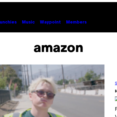
unchies
Music
Waypoint
Members
amazon
S