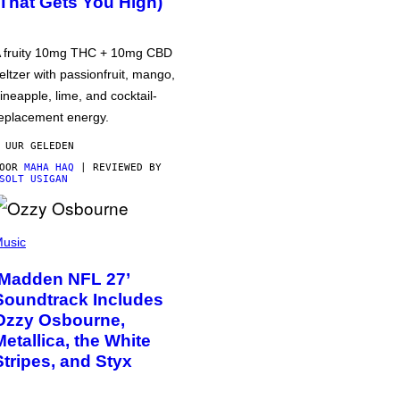
(That Gets You High)
 fruity 10mg THC + 10mg CBD
eltzer with passionfruit, mango,
ineapple, lime, and cocktail-
eplacement energy.
 UUR GELEDEN
DOOR
MAHA HAQ
| REVIEWED BY
SOLT USIGAN
usic
‘Madden NFL 27’
Soundtrack Includes
Ozzy Osbourne,
Metallica, the White
Stripes, and Styx