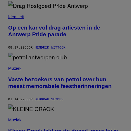
Identiteit
Op een kar vol drag artiesten in de
Antwerp Pride parade
08.17.22
DOOR
HENDRIK WITTOCK
Muziek
Vaste bezoekers van petrol over hun
meest memorabele feestherinneringen
01.14.22
DOOR
DEBORAH SEYMUS
Muziek
Kleine Crack lijkt op de duivel, maar hij is