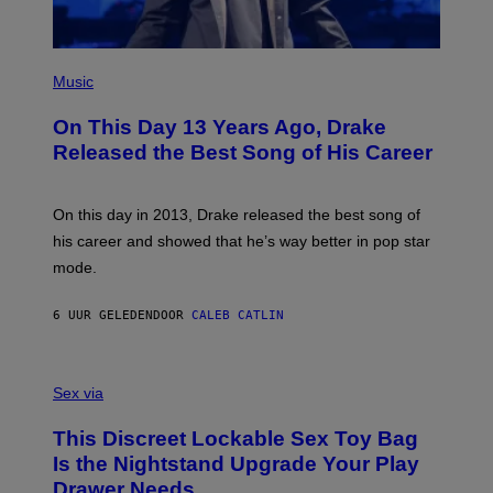
E
E
/
S
G
)
E
(
T
P
Music
T
H
Y
O
I
On This Day 13 Years Ago, Drake
T
M
O
Released the Best Song of His Career
A
B
G
Y
E
G
S
A
On this day in 2013, Drake released the best song of
R
his career and showed that he’s way better in pop star
Y
G
mode.
E
R
S
6 UUR GELEDEN
DOOR
CALEB CATLIN
H
O
F
S
F
A
Sex via
/
M
W
W
I
This Discreet Lockable Sex Toy Bag
A
R
T
E
Is the Nightstand Upgrade Your Play
A
I
Drawer Needs
N
M