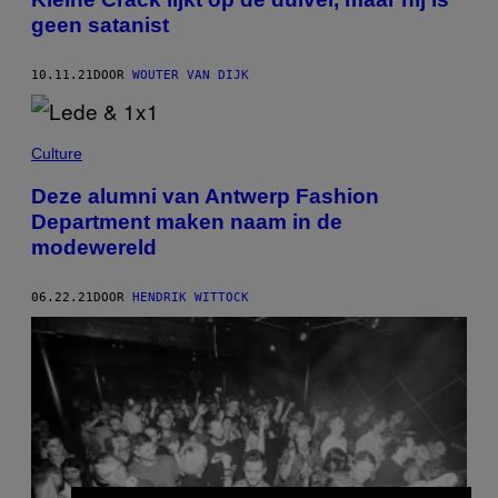
geen satanist
10.11.21
DOOR
WOUTER VAN DIJK
Culture
Deze alumni van Antwerp Fashion
Department maken naam in de
modewereld
06.22.21
DOOR
HENDRIK WITTOCK