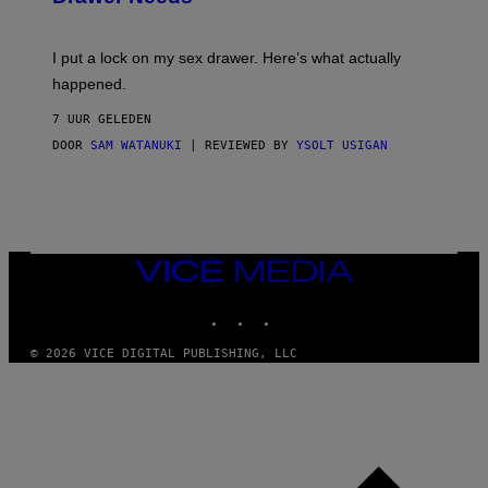
U
A
K
G
I
E
I put a lock on my sex drawer. Here’s what actually
F
)
O
happened.
R
V
7 UUR GELEDEN
I
C
DOOR
SAM WATANUKI
| REVIEWED BY
YSOLT USIGAN
E
VICE
MEDIA
INSTAGRAM
TIKTOK
YOUTUBE
© 2026 VICE DIGITAL PUBLISHING, LLC