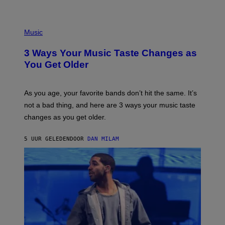
U
C
C
P
I
H
Music
–
O
C
T
O
3 Ways Your Music Taste Changes as
O
R
I
You Get Older
B
L
I
L
S
U
/
S
As you age, your favorite bands don’t hit the same. It’s
C
T
O
not a bad thing, and here are 3 ways your music taste
R
R
A
changes as you get older.
B
T
I
I
S
O
5 UUR GELEDEN
DOOR
DAN MILAM
V
N
I
B
A
Y
G
I
E
A
T
N
T
W
Y
A
I
L
M
D
A
I
G