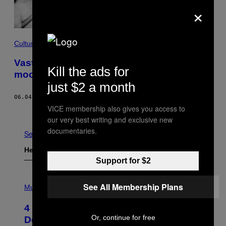
×
Culture
Vaste klanten van Club Vaag delen hun
Kill the ads for
mooiste herinneringen van voor corona
just $2 a month
06.04.21
DOOR
DEBORAH SEYMUS
VICE membership also gives you access to
Ouder
our very best writing and exclusive new
documentaries.
See All
Het Laatste
Support for $2
P
See All Membership Plans
H
Music
O
T
4 Shoegaze Songs to Listen to if You
O
B
Or, continue for free
Don’t Know if You Like Shoegaze
Y