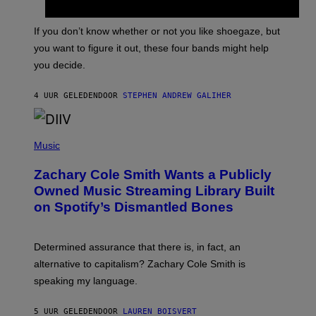
S
C
O
If you don’t know whether or not you like shoegaze, but
T
you want to figure it out, these four bands might help
T
L
you decide.
E
G
A
4 UUR GELEDEN
DOOR
STEPHEN ANDREW GALIHER
T
O
/
(
G
P
Music
E
H
T
O
T
Zachary Cole Smith Wants a Publicly
T
Y
O
I
Owned Music Streaming Library Built
B
M
on Spotify’s Dismantled Bones
Y
A
R
G
O
E
B
S
Determined assurance that there is, in fact, an
E
R
alternative to capitalism? Zachary Cole Smith is
T
speaking my language.
O
P
A
5 UUR GELEDEN
DOOR
LAUREN BOISVERT
N