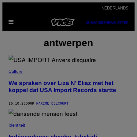
Ga
+ NEDERLANDS
naar
Open
de
SUBSCRIBE
NEWSLETTER
menu
inhoud
antwerpen
Culture
We spraken over Liza N’ Eliaz met het
koppel dat USA Import Records startte
10.10.23
DOOR
MAXIME DELCOURT
Identiteit
Indépendence chacha, tubakidi