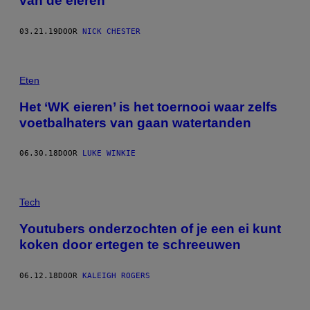
van de eieren’
03.21.19
DOOR
NICK CHESTER
Eten
Het ‘WK eieren’ is het toernooi waar zelfs
voetbalhaters van gaan watertanden
06.30.18
DOOR
LUKE WINKIE
Tech
Youtubers onderzochten of je een ei kunt
koken door ertegen te schreeuwen
06.12.18
DOOR
KALEIGH ROGERS