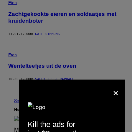
Eten
Zachtgekookte eieren en soldaatjes met
kruidenboter
11.01.17
DOOR
GAIL SIMMONS
Eten
Wentelteefjes uit de oven
10.30.17
DOOR
SALLY JESSE RAPHAEL
×
Ouder
See All
Het Laatste
Kill the ads for