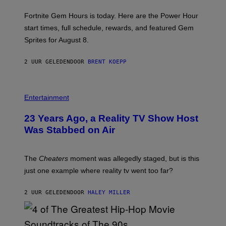
T
:
Fortnite Gem Hours is today. Here are the Power Hour
E
P
start times, full schedule, rewards, and featured Gem
I
Sprites for August 8.
C
G
A
2 UUR GELEDEN
DOOR
BRENT KOEPP
M
E
S
Entertainment
23 Years Ago, a Reality TV Show Host
Was Stabbed on Air
The
Cheaters
moment was allegedly staged, but is this
just one example where reality tv went too far?
2 UUR GELEDEN
DOOR
HALEY MILLER