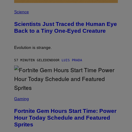
P
H
Science
O
T
Scientists Just Traced the Human Eye
O
:
Back to a Tiny One-Eyed Creature
C
S
A
I
Evolution is strange.
M
A
G
57 MINUTEN GELEDEN
DOOR
LUIS PRADA
E
S
/
G
E
T
T
S
Y
C
Gaming
I
R
M
E
A
Fortnite Gem Hours Start Time: Power
E
G
N
Hour Today Schedule and Featured
E
S
S
Sprites
H
O