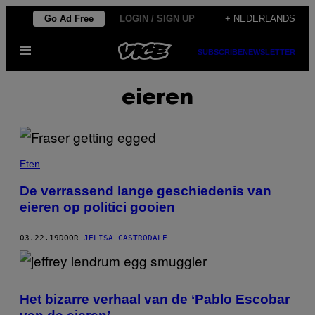
Ga
Go Ad Free
LOGIN / SIGN UP
+ NEDERLANDS
naar
Open
de
SUBSCRIBE
NEWSLETTER
menu
inhoud
eieren
Eten
De verrassend lange geschiedenis van
eieren op politici gooien
03.22.19
DOOR
JELISA CASTRODALE
Het bizarre verhaal van de ‘Pablo Escobar