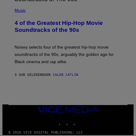
(
P
Music
H
O
4 of the Greatest Hip-Hop Movie
T
O
Soundtracks of the 90s
B
Y
P
O
Noisey selects four of the greatest hip-hop movie
O
soundtracks of the 90s, arguably the golden age for
L
A
Black cinema and rap alike.
R
N
A
3 UUR GELEDEN
DOOR
CALEB CATLIN
L
/
G
A
R
C
I
VICE
A
MEDIA
/
P
INSTAGRAM
TIKTOK
YOUTUBE
I
C
O
© 2026 VICE DIGITAL PUBLISHING, LLC