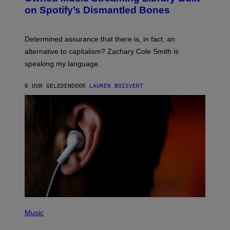
B
M
on Spotify’s Dismantled Bones
Y
A
R
G
O
E
B
S
Determined assurance that there is, in fact, an
E
R
alternative to capitalism? Zachary Cole Smith is
T
speaking my language.
O
P
A
6 UUR GELEDEN
DOOR
LAUREN BOISVERT
N
U
C
C
I
–
C
O
R
B
I
S
/
C
O
R
P
B
H
Music
I
O
S
T