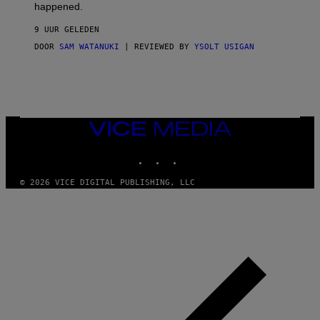
O
happened.
R
V
9 UUR GELEDEN
I
C
DOOR
SAM WATANUKI
| REVIEWED BY
YSOLT USIGAN
E
VICE
MEDIA
INSTAGRAM
TIKTOK
YOUTUBE
© 2026 VICE DIGITAL PUBLISHING, LLC