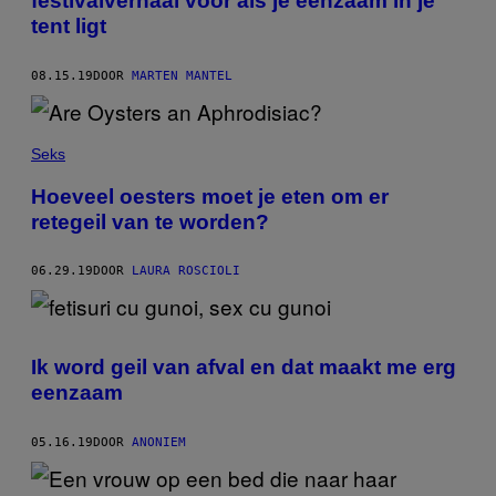
festivalverhaal voor als je eenzaam in je
tent ligt
08.15.19
DOOR
MARTEN MANTEL
Seks
Hoeveel oesters moet je eten om er
retegeil van te worden?
06.29.19
DOOR
LAURA ROSCIOLI
Ik word geil van afval en dat maakt me erg
eenzaam
05.16.19
DOOR
ANONIEM