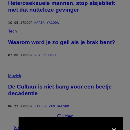
Heteroseksuele mannen, stop alsjeblieft
met dat nutteloze gevinger
10.05.17
DOOR
MARIA YAGODA
Tech
Waarom word je zo geil als je brak bent?
07.08.17
DOOR
ROY SCHUTTE
Muziek
De Cultuur is niet bang voor een beetje
decadentie
06.22.17
DOOR
SANDER VAN DALSUM
Ouder
×
See All