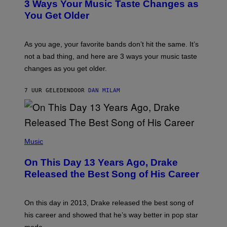
3 Ways Your Music Taste Changes as
V
O
I
I
You Get Older
A
L
G
L
E
U
T
S
As you age, your favorite bands don’t hit the same. It’s
T
T
not a bad thing, and here are 3 ways your music taste
Y
R
I
A
changes as you get older.
M
T
A
I
G
O
7 UUR GELEDEN
DOOR
DAN MILAM
E
N
S
B
)
Y
I
A
(
N
P
Music
W
H
A
O
L
On This Day 13 Years Ago, Drake
T
D
O
I
Released the Best Song of His Career
B
E
Y
/
G
G
A
E
On this day in 2013, Drake released the best song of
R
T
his career and showed that he’s way better in pop star
Y
T
G
Y
mode.