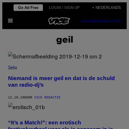
Ga
Go Ad Free
LOGIN / SIGN UP
+ NEDERLANDS
naar
Open
de
SUBSCRIBE
NEWSLETTER
menu
inhoud
geil
Seks
Niemand is meer geil en dat is de schuld
van radio-dj’s
12.19.19
DOOR
VICE REDACTIE
“It’s a Match!”: een erotisch