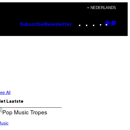
+ NEDERLANDS
Instagram
TikTok
YouTube
Google
Goog
Subscribe
Newsletter
Discove
Top
Posts
ee All
Het Laatste
usic