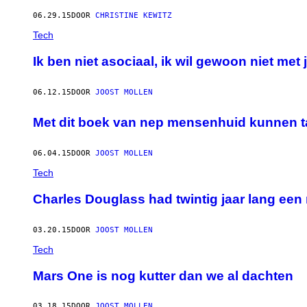
06.29.15
DOOR
CHRISTINE KEWITZ
Tech
Ik ben niet asociaal, ik wil gewoon niet met 
06.12.15
DOOR
JOOST MOLLEN
Met dit boek van nep mensenhuid kunnen tat
06.04.15
DOOR
JOOST MOLLEN
Tech
Charles Douglass had twintig jaar lang ee
03.20.15
DOOR
JOOST MOLLEN
Tech
Mars One is nog kutter dan we al dachten
03.18.15
DOOR
JOOST MOLLEN