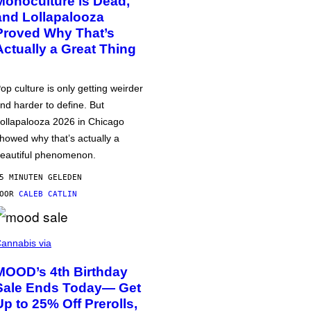
Monoculture is Dead,
and Lollapalooza
Proved Why That’s
Actually a Great Thing
op culture is only getting weirder
nd harder to define. But
ollapalooza 2026 in Chicago
howed why that’s actually a
eautiful phenomenon.
5 MINUTEN GELEDEN
DOOR
CALEB CATLIN
annabis via
MOOD’s 4th Birthday
Sale Ends Today— Get
Up to 25% Off Prerolls,