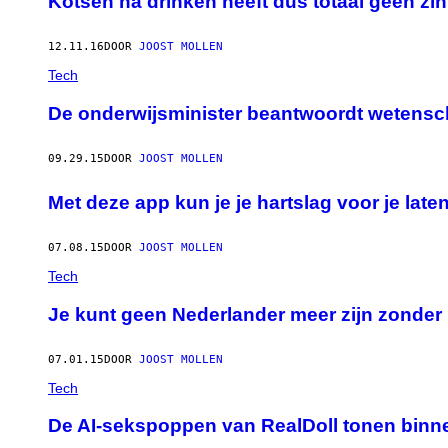
Kotsen na drinken heeft dus totaal geen zin
12.11.16
DOOR
JOOST MOLLEN
Tech
De onderwijsminister beantwoordt wetensch
09.29.15
DOOR
JOOST MOLLEN
Met deze app kun je je hartslag voor je lat
07.08.15
DOOR
JOOST MOLLEN
Tech
Je kunt geen Nederlander meer zijn zonder
07.01.15
DOOR
JOOST MOLLEN
Tech
De AI-sekspoppen van RealDoll tonen binne