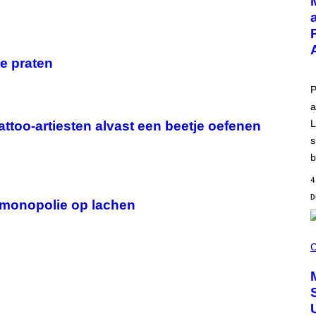
T
O
V
I
A
T
je praten
-
M
O
P
B
a
I
L
L
too-artiesten alvast een beetje oefenen
E
)
s
b
4
n monopolie op lachen
C
O
C
U
R
T
E
S
Y