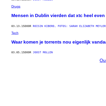
Drugs
Mensen in Dublin vierden dat xtc heel even
03.13.15
DOOR
ROISIN KIBERD, FOTOS: SARAH ELIZABETH MEYLER
Tech
Waar komen je torrents nou eigenlijk vand
03.05.15
DOOR
JOOST MOLLEN
Ou