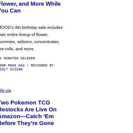
Flower, and More While
You Can
OOD’s 4th birthday sale includes
heir entire lineup of flower,
ummies, seltzers, concentrates,
re-rolls, and more.
1 MINUTEN GELEDEN
DOOR
MAHA HAQ
| REVIEWED BY
SOLT USIGAN
ife via
Two Pokemon TCG
Restocks Are Live On
Amazon—Catch ‘Em
Before They’re Gone