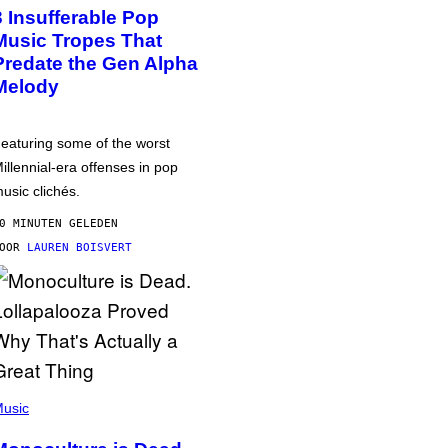
3 Insufferable Pop
Music Tropes That
Predate the Gen Alpha
Melody
eaturing some of the worst
illennial-era offenses in pop
usic clichés.
0 MINUTEN GELEDEN
DOOR
LAUREN BOISVERT
usic