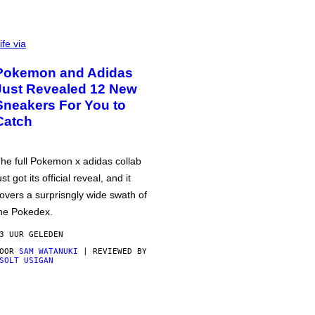
ife via
Pokemon and Adidas
Just Revealed 12 New
Sneakers For You to
Catch
he full Pokemon x adidas collab
ust got its official reveal, and it
overs a surprisngly wide swath of
he Pokedex.
3 UUR GELEDEN
DOOR
SAM WATANUKI
| REVIEWED BY
SOLT USIGAN