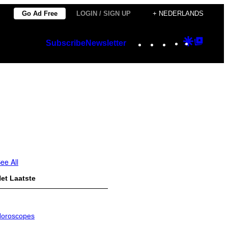
Go Ad Free
LOGIN / SIGN UP
+ NEDERLANDS
Instagram
TikTok
YouTube
Google
Googl
Subscribe
Newsletter
Discover
Top
Posts
ee All
et Laatste
oroscopes