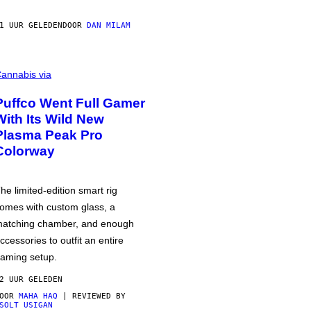
1 UUR GELEDEN
DOOR
DAN MILAM
annabis via
Puffco Went Full Gamer
With Its Wild New
Plasma Peak Pro
Colorway
he limited-edition smart rig
omes with custom glass, a
atching chamber, and enough
ccessories to outfit an entire
aming setup.
2 UUR GELEDEN
DOOR
MAHA HAQ
| REVIEWED BY
SOLT USIGAN