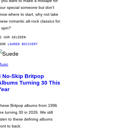
f you want to make a mixtape for
our special someone but don’t
now where to start, why not take
hese romantic alt-rock classics for
 spin?
1 UUR GELEDEN
DOOR
LAUREN BOISVERT
usic
3 No-Skip Britpop
Albums Turning 30 This
Year
hese Britpop albums from 1996
re turning 30 in 2026. We still
isten to these defining albums
ront to back.