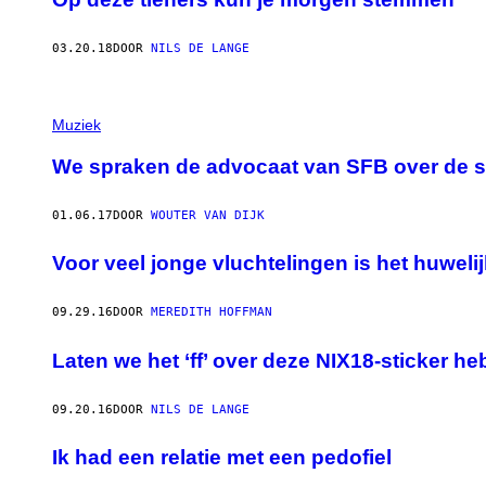
03.20.18
DOOR
NILS DE LANGE
Muziek
We spraken de advocaat van SFB over de si
01.06.17
DOOR
WOUTER VAN DIJK
Voor veel jonge vluchtelingen is het huwel
09.29.16
DOOR
MEREDITH HOFFMAN
Laten we het ‘ff’ over deze NIX18-sticker h
09.20.16
DOOR
NILS DE LANGE
Ik had een relatie met een pedofiel