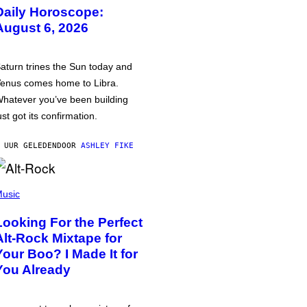
Daily Horoscope:
August 6, 2026
aturn trines the Sun today and
enus comes home to Libra.
hatever you’ve been building
ust got its confirmation.
 UUR GELEDEN
DOOR
ASHLEY FIKE
usic
Looking For the Perfect
Alt-Rock Mixtape for
Your Boo? I Made It for
You Already