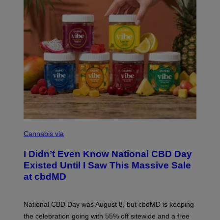
C
O
Cannabis via
U
R
I Didn’t Even Know National CBD Day
T
E
Existed Until I Saw This Massive Sale
S
at cbdMD
Y
O
F
C
National CBD Day was August 8, but cbdMD is keeping
B
D
the celebration going with 55% off sitewide and a free