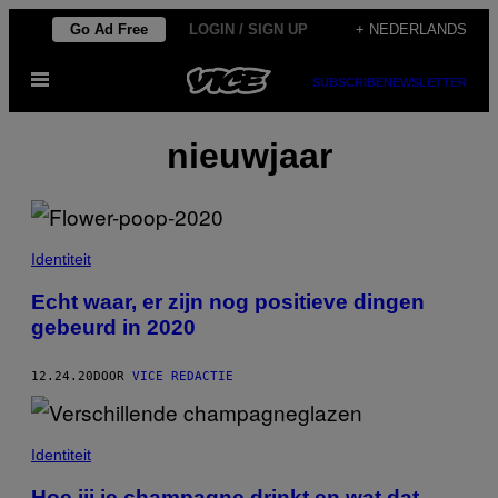
Ga
Go Ad Free
LOGIN / SIGN UP
+ NEDERLANDS
naar
Open
de
SUBSCRIBE
NEWSLETTER
menu
inhoud
nieuwjaar
Identiteit
Echt waar, er zijn nog positieve dingen
gebeurd in 2020
12.24.20
DOOR
VICE REDACTIE
Identiteit
Hoe jij je champagne drinkt en wat dat