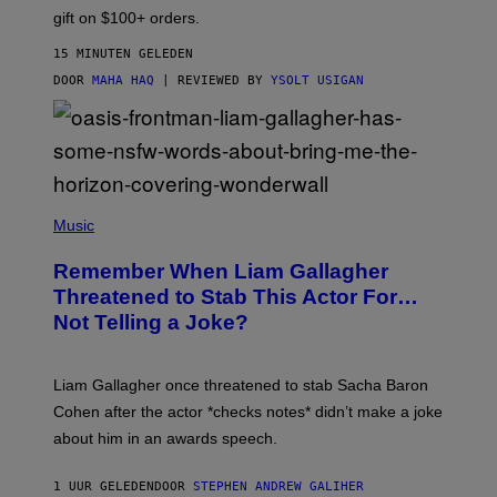
M
gift on $100+ orders.
D
15 MINUTEN GELEDEN
DOOR
MAHA HAQ
| REVIEWED BY
YSOLT USIGAN
P
H
Music
O
T
Remember When Liam Gallagher
O
B
Threatened to Stab This Actor For…
Y
Not Telling a Joke?
D
A
V
E
Liam Gallagher once threatened to stab Sacha Baron
S
I
Cohen after the actor *checks notes* didn’t make a joke
M
about him in an awards speech.
P
S
O
1 UUR GELEDEN
DOOR
STEPHEN ANDREW GALIHER
N