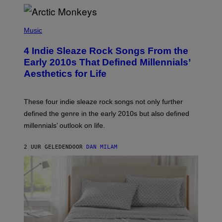
/
W
I
P
R
H
Music
E
O
I
T
M
4 Indie Sleaze Rock Songs From the
O
A
B
Early 2010s That Defined Millennials’
G
Y
E
Aesthetics for Life
F
/
I
G
L
E
M
T
These four indie sleaze rock songs not only further
M
T
A
defined the genre in the early 2010s but also defined
Y
G
I
millennials’ outlook on life.
I
M
C
A
.
G
2 UUR GELEDEN
DOOR
DAN MILAM
C
E
O
S
M
/
F
I
L
M
M
A