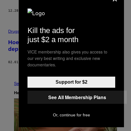
12.28.17
DOOR
MICHELLE ELBERS
Kill the ads for
Drugs
just $2 a month
Hoe het is om in een psychotische
depressie te belanden
VICE membership also gives you access to
our very best writing and exclusive new
02.01.17
DOOR
SOPHIE DE VRIES
documentaries.
Ouder
Support for $2
See All
Het Laatste
See All Membership Plans
Or, continue for free