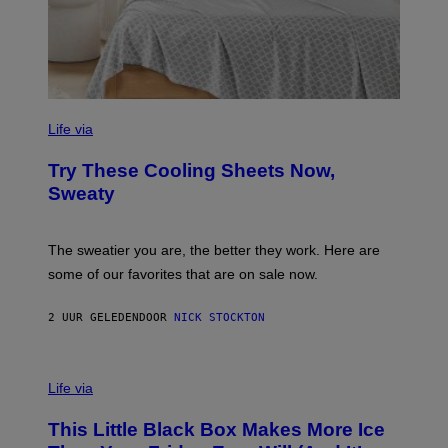
G
I
C
C
O
Life via
M
F
Try These Cooling Sheets Now,
O
R
Sweaty
T
S
P
A
The sweatier you are, the better they work. Here are
C
some of our favorites that are on sale now.
E
S
2 UUR GELEDEN
DOOR
NICK STOCKTON
V
I
Life via
A
E
This Little Black Box Makes More Ice
L
E