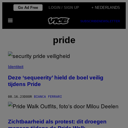
Ga
Go Ad Free
LOGIN / SIGN UP
+ NEDERLANDS
naar
Open
de
SUBSCRIBE
NEWSLETTER
menu
inhoud
pride
Identiteit
Deze ‘sequeerity’ hield de boel veilig
tijdens Pride
08.16.23
DOOR
BIANCA FERRARI
Zichtbaarheid als protest: dit droegen