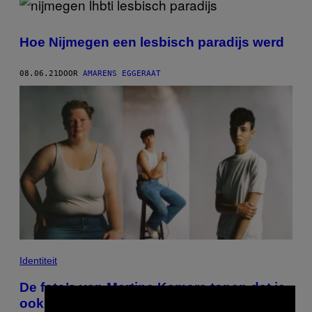
Hoe Nijmegen een lesbisch paradijs werd
08.06.21
DOOR
AMARENS EGGERAAT
Identiteit
De foto’s van Martine Kamara tonen dat je
ook met grote borsten en heupen