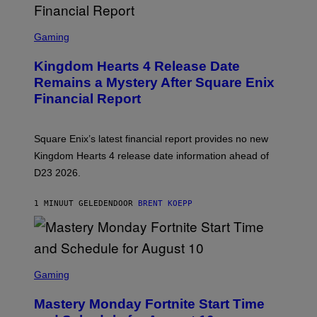
S
C
Gaming
R
E
Kingdom Hearts 4 Release Date
E
N
Remains a Mystery After Square Enix
S
Financial Report
H
O
T
:
Square Enix’s latest financial report provides no new
S
Q
Kingdom Hearts 4 release date information ahead of
U
D23 2026.
A
R
E
1 MINUUT GELEDEN
DOOR
BRENT KOEPP
E
N
I
X
S
C
Gaming
R
E
Mastery Monday Fortnite Start Time
E
N