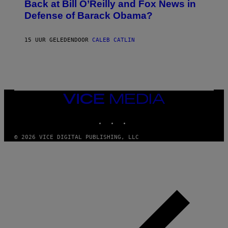
O
Back at Bill O’Reilly and Fox News in
E
B
I
Defense of Barack Obama?
Y
M
T
A
I
G
M
15 UUR GELEDEN
DOOR
CALEB CATLIN
E
M
)
O
S
E
N
F
E
VICE
L
MEDIA
D
E
INSTAGRAM
TIKTOK
YOUTUBE
R
/
© 2026 VICE DIGITAL PUBLISHING, LLC
G
E
T
T
Y
I
M
A
G
E
S
)