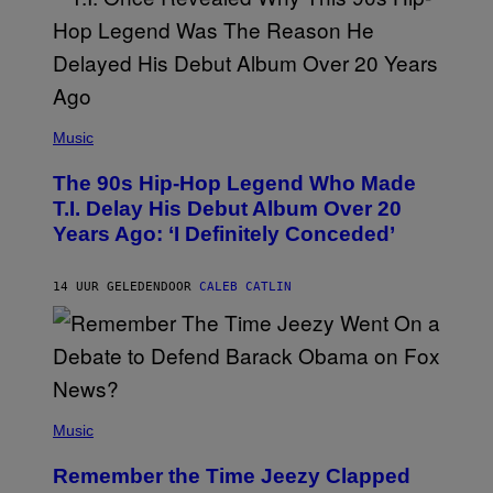
S
A
.
(
P
Music
H
O
The 90s Hip-Hop Legend Who Made
T
O
T.I. Delay His Debut Album Over 20
B
Years Ago: ‘I Definitely Conceded’
Y
J
O
H
14 UUR GELEDEN
DOOR
CALEB CATLIN
N
N
Y
N
U
N
E
(
Z
P
Music
/
H
W
O
I
Remember the Time Jeezy Clapped
T
R