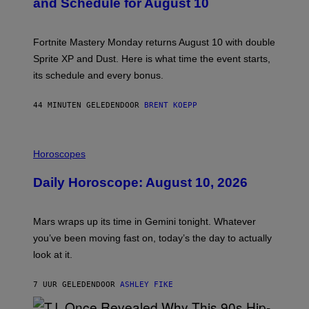
and Schedule for August 10
S
H
O
T
Fortnite Mastery Monday returns August 10 with double
:
Sprite XP and Dust. Here is what time the event starts,
E
P
its schedule and every bonus.
I
C
G
44 MINUTEN GELEDEN
DOOR
BRENT KOEPP
A
M
E
I
S
L
Horoscopes
L
U
Daily Horoscope: August 10, 2026
S
T
R
A
Mars wraps up its time in Gemini tonight. Whatever
T
I
you’ve been moving fast on, today’s the day to actually
O
look at it.
N
B
Y
7 UUR GELEDEN
DOOR
ASHLEY FIKE
R
E
E