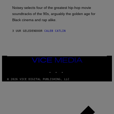
P
O
Noisey selects four of the greatest hip-hop movie
O
soundtracks of the 90s, arguably the golden age for
L
A
Black cinema and rap alike.
R
N
A
3 UUR GELEDEN
DOOR
CALEB CATLIN
L
/
G
A
R
C
I
VICE
A
MEDIA
/
P
INSTAGRAM
TIKTOK
YOUTUBE
I
C
O
© 2026 VICE DIGITAL PUBLISHING, LLC
T
/
G
A
M
M
A
-
R