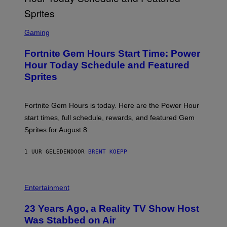
E
T
T
S
Y
C
Gaming
I
R
M
E
A
Fortnite Gem Hours Start Time: Power
E
G
N
Hour Today Schedule and Featured
E
S
S
Sprites
H
O
T
:
Fortnite Gem Hours is today. Here are the Power Hour
E
P
start times, full schedule, rewards, and featured Gem
I
Sprites for August 8.
C
G
A
1 UUR GELEDEN
DOOR
BRENT KOEPP
M
E
S
Entertainment
23 Years Ago, a Reality TV Show Host
Was Stabbed on Air