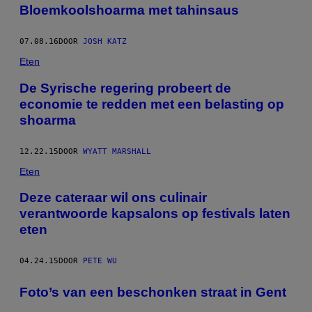
Bloemkoolshoarma met tahinsaus
07.08.16
DOOR
JOSH KATZ
Eten
De Syrische regering probeert de
economie te redden met een belasting op
shoarma
12.22.15
DOOR
WYATT MARSHALL
Eten
Deze cateraar wil ons culinair
verantwoorde kapsalons op festivals laten
eten
04.24.15
DOOR
PETE WU
Foto’s van een beschonken straat in Gent