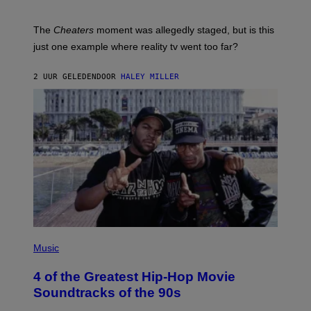
The
Cheaters
moment was allegedly staged, but is this
just one example where reality tv went too far?
2 UUR GELEDEN
DOOR
HALEY MILLER
(
P
Music
H
O
4 of the Greatest Hip-Hop Movie
T
O
Soundtracks of the 90s
B
Y