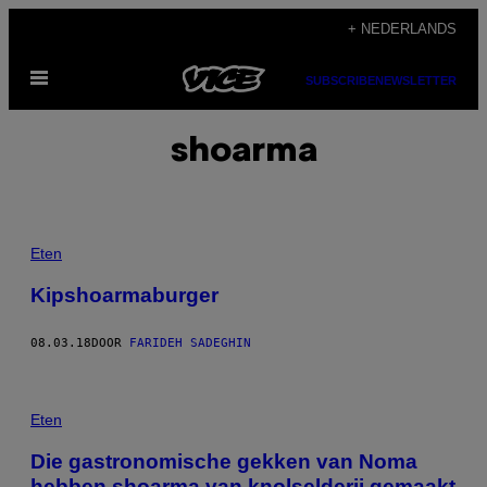
Ga
+ NEDERLANDS
naar
Open
de
SUBSCRIBE
NEWSLETTER
menu
inhoud
shoarma
Eten
Kipshoarmaburger
08.03.18
DOOR
FARIDEH SADEGHIN
Eten
Die gastronomische gekken van Noma
hebben shoarma van knolselderij gemaakt