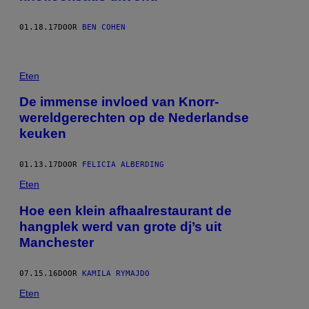
01.18.17
DOOR
BEN COHEN
Eten
De immense invloed van Knorr-
wereldgerechten op de Nederlandse
keuken
01.13.17
DOOR
FELICIA ALBERDING
Eten
Hoe een klein afhaalrestaurant de
hangplek werd van grote dj’s uit
Manchester
07.15.16
DOOR
KAMILA RYMAJDO
Eten