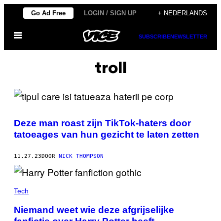
Ga
Go Ad Free
LOGIN / SIGN UP
+ NEDERLANDS
naar
Open
de
SUBSCRIBE
NEWSLETTER
menu
inhoud
troll
Deze man roast zijn TikTok-haters door
tatoeages van hun gezicht te laten zetten
11.27.23
DOOR
NICK THOMPSON
Tech
Niemand weet wie deze afgrijselijke