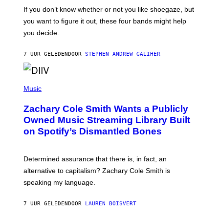
C
O
If you don’t know whether or not you like shoegaze, but
T
you want to figure it out, these four bands might help
T
L
you decide.
E
G
A
7 UUR GELEDEN
DOOR
STEPHEN ANDREW GALIHER
T
O
/
(
G
P
Music
E
H
T
O
T
Zachary Cole Smith Wants a Publicly
T
Y
O
I
Owned Music Streaming Library Built
B
M
on Spotify’s Dismantled Bones
Y
A
R
G
O
E
B
S
Determined assurance that there is, in fact, an
E
R
alternative to capitalism? Zachary Cole Smith is
T
speaking my language.
O
P
A
7 UUR GELEDEN
DOOR
LAUREN BOISVERT
N
U