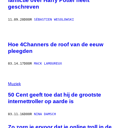
fanfictie over Harry Potter heeft
geschreven
11.09.20
DOOR
SÉBASTIEN WESOLOWSKI
Hoe 4Channers de roof van de eeuw
pleegden
03.14.17
DOOR
MACK LAMOUREUX
Muziek
50 Cent geeft toe dat hij de grootste
internettroller op aarde is
03.11.16
DOOR
NINA DAMSCH
Zo zorg je ervoor dat je online troll in de