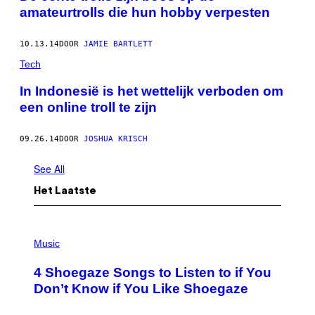
amateurtrolls die hun hobby verpesten
10.13.14
DOOR
JAMIE BARTLETT
Tech
In Indonesië is het wettelijk verboden om
een online troll te zijn
09.26.14
DOOR
JOSHUA KRISCH
See All
Het Laatste
P
H
Music
O
T
4 Shoegaze Songs to Listen to if You
O
B
Don’t Know if You Like Shoegaze
Y
S