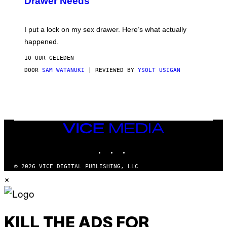
Drawer Needs
N
U
K
I
I put a lock on my sex drawer. Here’s what actually
F
O
happened.
R
V
10 UUR GELEDEN
I
C
DOOR
SAM WATANUKI
| REVIEWED BY
YSOLT USIGAN
E
VICE
MEDIA
INSTAGRAM
TIKTOK
YOUTUBE
© 2026 VICE DIGITAL PUBLISHING, LLC
×
KILL THE ADS FOR