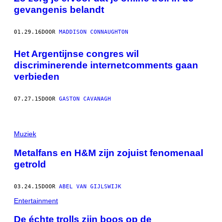
gevangenis belandt
01.29.16
DOOR
MADDISON CONNAUGHTON
Het Argentijnse congres wil
discriminerende internetcomments gaan
verbieden
07.27.15
DOOR
GASTON CAVANAGH
Muziek
Metalfans en H&M zijn zojuist fenomenaal
getrold
03.24.15
DOOR
ABEL VAN GIJLSWIJK
Entertainment
De échte trolls zijn boos op de