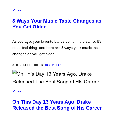
C
C
P
I
H
Music
–
O
C
T
O
3 Ways Your Music Taste Changes as
O
R
I
You Get Older
B
L
I
L
S
U
/
S
As you age, your favorite bands don’t hit the same. It’s
C
T
O
not a bad thing, and here are 3 ways your music taste
R
R
A
changes as you get older.
B
T
I
I
S
O
8 UUR GELEDEN
DOOR
DAN MILAM
V
N
I
B
A
Y
G
I
E
A
T
(
N
T
P
Music
W
Y
H
A
I
O
L
On This Day 13 Years Ago, Drake
M
T
D
A
O
I
Released the Best Song of His Career
G
B
E
E
Y
/