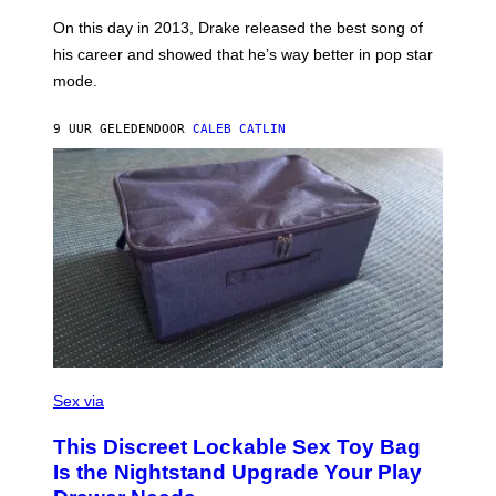
S
G
G
)
A
E
On this day in 2013, Drake released the best song of
R
T
his career and showed that he’s way better in pop star
Y
T
G
Y
mode.
E
I
R
M
S
A
9 UUR GELEDEN
DOOR
CALEB CATLIN
H
G
O
E
F
S
F
/
W
I
R
E
I
M
A
G
E
)
S
A
Sex via
M
W
This Discreet Lockable Sex Toy Bag
A
T
Is the Nightstand Upgrade Your Play
A