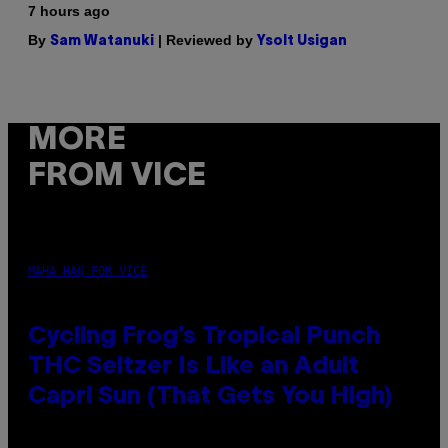
7 hours ago
By
| Reviewed by
Sam Watanuki
Ysolt Usigan
MORE
FROM VICE
MAHA HAQ FOR VICE
Cycling Frog’s Tropical Punch
THC Seltzer Is Like an Adult
Capri Sun (That Gets You High)