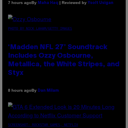
By
| Reviewed by
7 hours ago
Maha Haq
Ysolt Usigan
PHOTO BY NICK LAHAM/GETTY IMAGES
‘Madden NFL 27’ Soundtrack
Includes Ozzy Osbourne,
Metallica, the White Stripes, and
Styx
By
8 hours ago
Dan Milam
SCREENSHOT: ROCKSTAR GAMES, NETFLIX