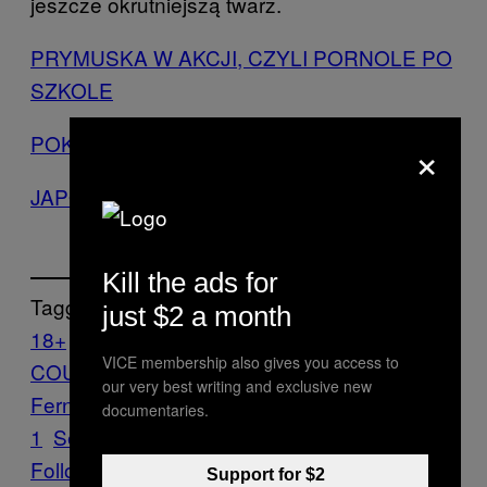
jeszcze okrutniejszą twarz.
PRYMUSKA W AKCJI, CZYLI PORNOLE PO
SZKOLE
POKAZY OD TYŁU
×
JAPOŃSKI PRZEMYSŁ MIŁOŚCI
Kill the ads for
Tagged:
just $2 a month
18+
Bejrůt
fetysz
HORSE IS A HORSE OF
VICE membership also gives you access to
COURSE OF COURSE ISSUE
Iago
our very best writing and exclusive new
Fernández
madryt
Numer 5 Temat
documentaries.
1
Sex
Vice Blog
VICE Magazine
Follow Us On Discover
Support for $2