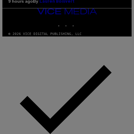
By
9 hours ago
Lauren Boisvert
VICE
MEDIA
INSTAGRAM
TIKTOK
YOUTUBE
© 2026 VICE DIGITAL PUBLISHING, LLC