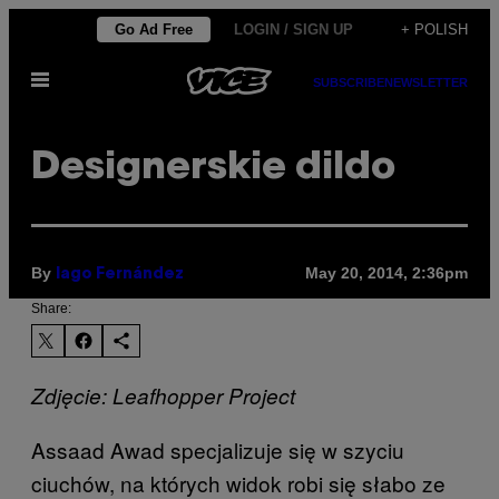
Skip
Go Ad Free
LOGIN / SIGN UP
+ POLISH
to
Open
content
SUBSCRIBE
NEWSLETTER
Menu
Designerskie dildo
By
May 20, 2014, 2:36pm
Iago Fernández
Share:
Zdjęcie: Leafhopper Project
Assaad Awad specjalizuje się w szyciu
ciuchów, na których widok robi się słabo ze