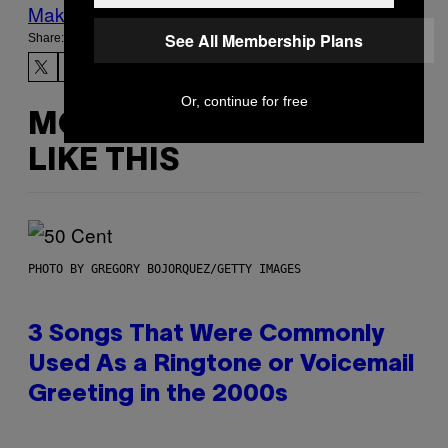
Make Us Preferred In Top Stories
See All Membership Plans
Share:
Or, continue for free
MORE
LIKE THIS
PHOTO BY GREGORY BOJORQUEZ/GETTY IMAGES
3 Songs That Were Commonly
Used As a Ringtone or Voicemail
Greeting in the 2000s