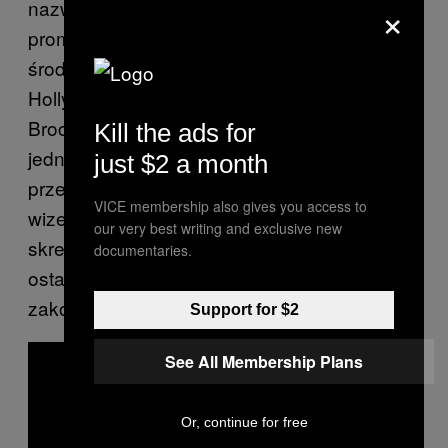
×
nazwano fundację mającą w zamyśle
promować młodych artystów oraz zebrać
środki potrzebne, na postawienie w
Hollywood Cemetery pomnika Dave
Brockiego. William Brockie – ojciec, oskarża
Kill the ads for
jednak kapele i jej menagera o nielegalne
just $2 a month
przejęcie środków funduszu, praw do
VICE membership also gives you access to
wizerunku syna, a także kradzież jego
our very best writing and exclusive new
skremowanych zwłok. Dave nie pozostawił
documentaries.
ostatniej woli. Nie wiadomo więc na razie, jak
zakończy się sprawa „porwanych prochów”.
Support for $2
See All Membership Plans
Or, continue for free