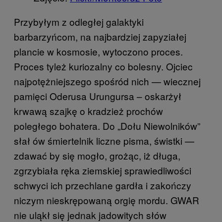
Przybyłym z odległej galaktyki
barbarzyńcom, na najbardziej zapyziałej
plancie w kosmosie, wytoczono proces.
Proces tyleż kuriozalny co bolesny. Ojciec
najpotężniejszego spośród nich — wiecznej
pamięci Oderusa Urungursa – oskarżył
krwawą szajkę o kradzież prochów
poległego bohatera. Do „Dołu Niewolników”
słał ów śmiertelnik liczne pisma, świstki —
zdawać by się mogło, grożąc, iż długa,
zgrzybiała ręka ziemskiej sprawiedliwości
schwyci ich przechlane gardła i zakończy
niczym nieskrępowaną orgię mordu. GWAR
nie uląkł się jednak jadowitych słów