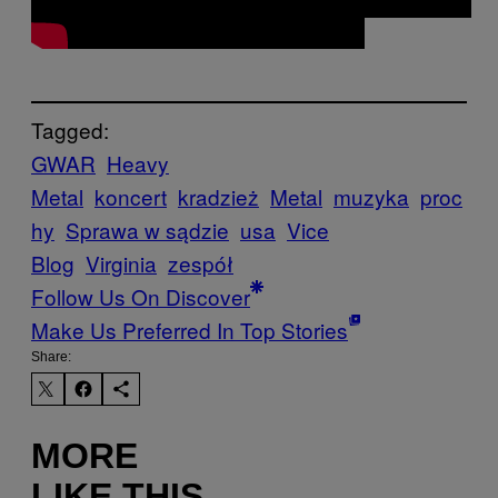
Tagged:
GWAR
Heavy
Metal
koncert
kradzież
Metal
muzyka
proc
hy
Sprawa w sądzie
usa
Vice
Blog
Virginia
zespół
Follow Us On Discover
Make Us Preferred In Top Stories
Share:
MORE
LIKE THIS