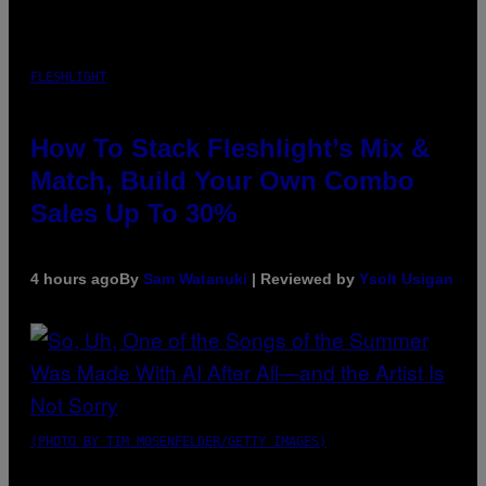
FLESHLIGHT
How To Stack Fleshlight’s Mix &
Match, Build Your Own Combo
Sales Up To 30%
4 hours ago
By
Sam Watanuki
| Reviewed by
Ysolt Usigan
(PHOTO BY TIM MOSENFELDER/GETTY IMAGES)