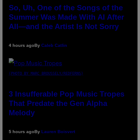
So, Uh, One of the Songs of the
Summer Was Made With AI After
All—and the Artist Is Not Sorry
4 hours ago
By
Caleb Catlin
(PHOTO BY MARC BROUSSELY/REDFERNS)
3 Insufferable Pop Music Tropes
That Predate the Gen Alpha
Melody
5 hours ago
By
Lauren Boisvert