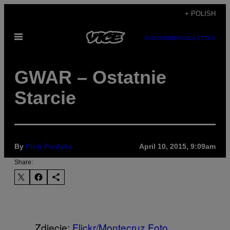
Skip
+ POLISH
to
Open
content
SUBSCRIBE
NEWSLETTER
Menu
​GWAR – Ostatnie
Starcie
By
Piotr Pardyka
April 10, 2015, 9:09am
Share:
Zdjęcie:
Flickr/
Montecruz Foto