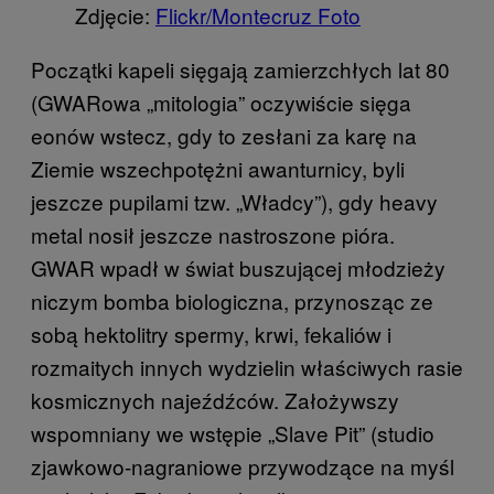
Zdjęcie:
Flickr/
Montecruz Foto
Początki kapeli sięgają zamierzchłych lat 80
(GWARowa „mitologia” oczywiście sięga
eonów wstecz, gdy to zesłani za karę na
Ziemie wszechpotężni awanturnicy, byli
jeszcze pupilami tzw. „Władcy”), gdy heavy
metal nosił jeszcze nastroszone pióra.
GWAR wpadł w świat buszującej młodzieży
niczym bomba biologiczna, przynosząc ze
sobą hektolitry spermy, krwi, fekaliów i
rozmaitych innych wydzielin właściwych rasie
kosmicznych najeźdźców. Założywszy
wspomniany we wstępie „Slave Pit” (studio
zjawkowo-nagraniowe przywodzące na myśl