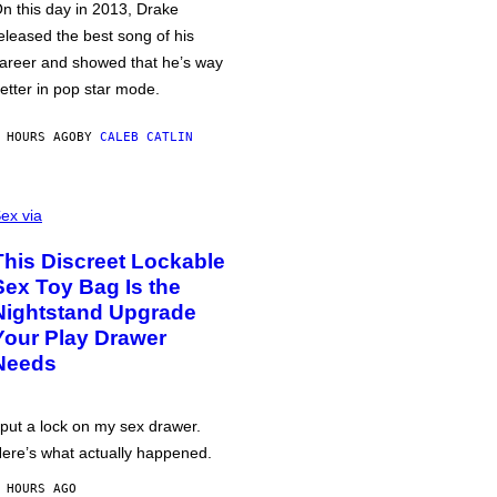
n this day in 2013, Drake
eleased the best song of his
areer and showed that he’s way
etter in pop star mode.
 HOURS AGO
BY
CALEB CATLIN
ex via
This Discreet Lockable
Sex Toy Bag Is the
Nightstand Upgrade
Your Play Drawer
Needs
 put a lock on my sex drawer.
ere’s what actually happened.
 HOURS AGO