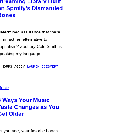
Streaming Library Built
on Spotify’s Dismantled
Bones
etermined assurance that there
s, in fact, an alternative to
apitalism? Zachary Cole Smith is
peaking my language.
 HOURS AGO
BY
LAUREN BOISVERT
usic
3 Ways Your Music
Taste Changes as You
Get Older
s you age, your favorite bands