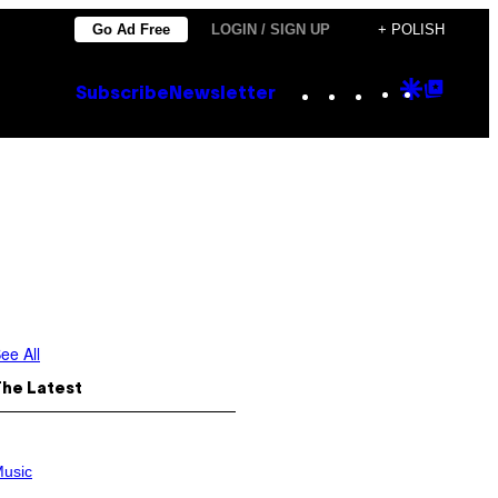
Go Ad Free
LOGIN / SIGN UP
+ POLISH
Instagram
TikTok
YouTube
Google
Goog
Subscribe
Newsletter
Discove
Top
Posts
ee All
The Latest
usic