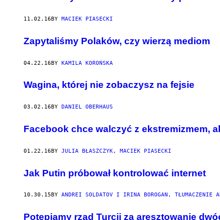
11.02.16
BY
MACIEK PIASECKI
Zapytaliśmy Polaków, czy wierzą mediom
04.22.16
BY
KAMILA KOROŃSKA
Wagina, której nie zobaczysz na fejsie
03.02.16
BY
DANIEL OBERHAUS
Facebook chce walczyć z ekstremizmem, al
01.22.16
BY
JULIA BŁASZCZYK, MACIEK PIASECKI
Jak Putin próbował kontrolować internet
10.30.15
BY
ANDREI SOLDATOV I IRINA BOROGAN, TŁUMACZENIE A
Potępiamy rząd Turcji za aresztowanie dw