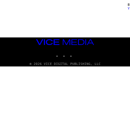
Y
VICE
MEDIA
INSTAGRAM
TIKTOK
YOUTUBE
© 2026 VICE DIGITAL PUBLISHING, LLC