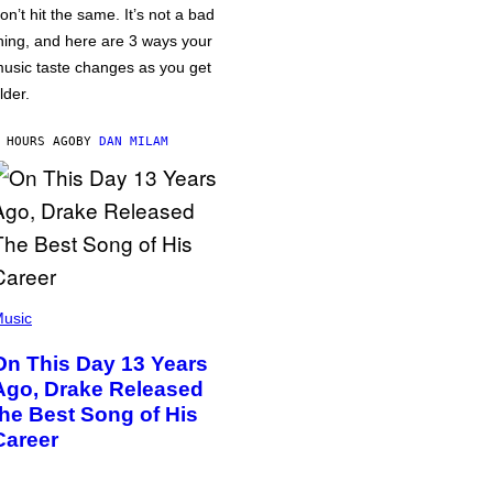
on’t hit the same. It’s not a bad
hing, and here are 3 ways your
usic taste changes as you get
lder.
 HOURS AGO
BY
DAN MILAM
usic
On This Day 13 Years
Ago, Drake Released
the Best Song of His
Career