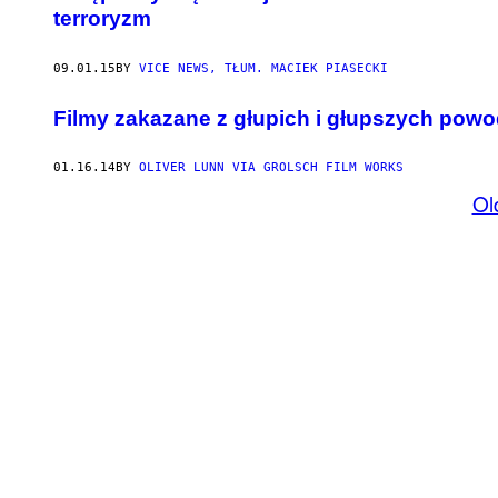
terroryzm
09.01.15
BY
VICE NEWS, TŁUM. MACIEK PIASECKI
Filmy zakazane z głupich i głupszych pow
01.16.14
BY
OLIVER LUNN VIA GROLSCH FILM WORKS
Ol