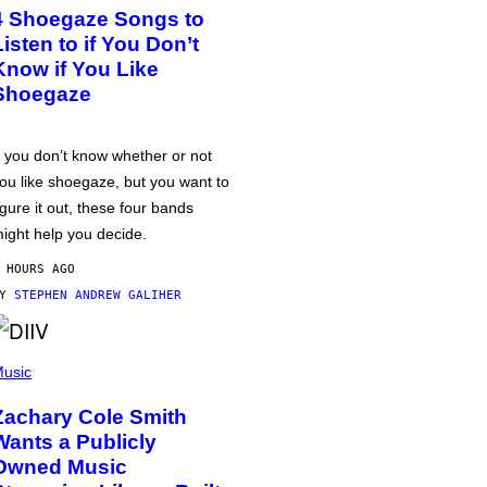
4 Shoegaze Songs to
Listen to if You Don’t
Know if You Like
Shoegaze
f you don’t know whether or not
ou like shoegaze, but you want to
igure it out, these four bands
ight help you decide.
 HOURS AGO
BY
STEPHEN ANDREW GALIHER
usic
Zachary Cole Smith
Wants a Publicly
Owned Music