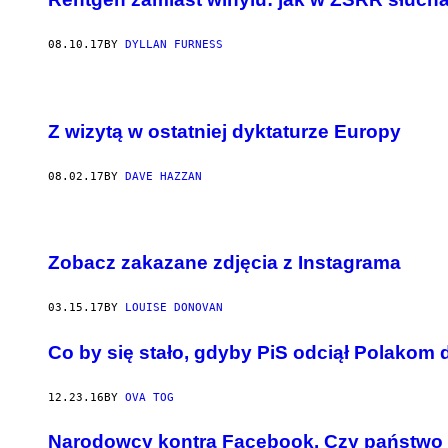
08.10.17
BY
DYLLAN FURNESS
Z wizytą w ostatniej dyktaturze Europy
08.02.17
BY
DAVE HAZZAN
Zobacz zakazane zdjęcia z Instagrama
03.15.17
BY
LOUISE DONOVAN
Co by się stało, gdyby PiS odciął Polakom
12.23.16
BY
OVA TOG
Narodowcy kontra Facebook. Czy państwo 