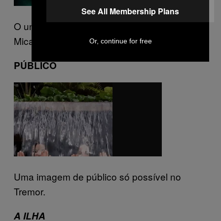
See All Membership Plans
O universo alucinado de Deacon, no Coliseu
Micaelense.
Or, continue for free
PÚBLICO
Uma imagem de público só possível no
Tremor.
A ILHA