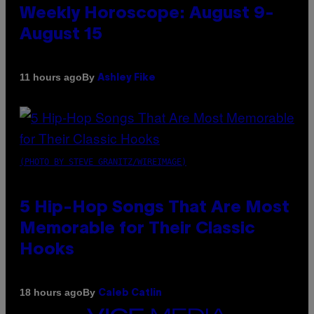
Weekly Horoscope: August 9-
August 15
By
11 hours ago
Ashley Fike
(PHOTO BY STEVE GRANITZ/WIREIMAGE)
5 Hip-Hop Songs That Are Most
Memorable for Their Classic
Hooks
By
18 hours ago
Caleb Catlin
VICE