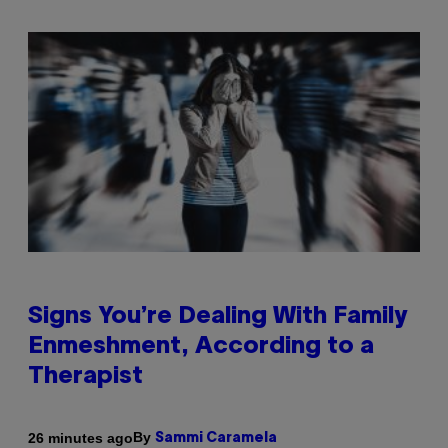
Signs You’re Dealing With Family
Enmeshment, According to a
Therapist
By
26 minutes ago
Sammi Caramela