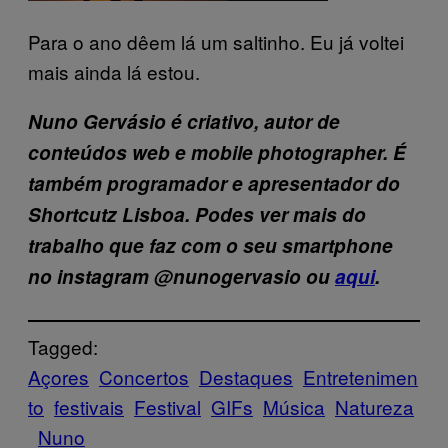
Para o ano dêem lá um saltinho. Eu já voltei
mais ainda lá estou.
Nuno Gervásio
é criativo, autor de
conteúdos web e mobile photographer. É
também programador e apresentador do
Shortcutz Lisboa. Podes ver mais do
trabalho que faz com o seu smartphone
no instagram @nunogervasio ou
aqui
.
Tagged:
Açores
Concertos
Destaques
Entretenimen
to
festivais
Festival
GIFs
Música
Natureza
Nuno