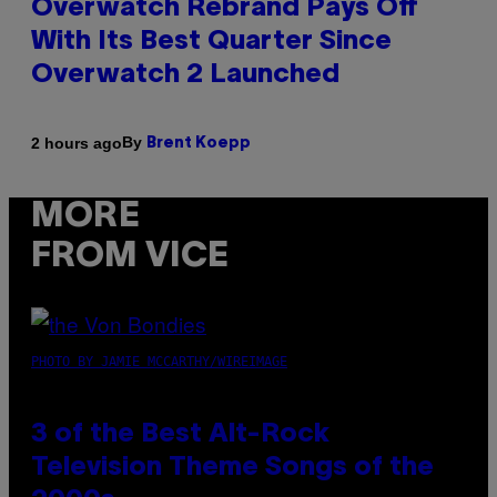
Overwatch Rebrand Pays Off
With Its Best Quarter Since
Overwatch 2 Launched
By
2 hours ago
Brent Koepp
MORE
FROM VICE
PHOTO BY JAMIE MCCARTHY/WIREIMAGE
3 of the Best Alt-Rock
Television Theme Songs of the