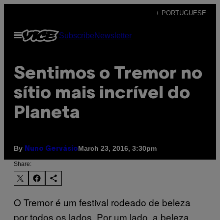
Skip
+ PORTUGUESE
to
Open
Subscribe
Newsletter
content
Menu
Sentimos o Tremor no
sítio mais incrível do
Planeta
By
March 23, 2016, 3:30pm
Nuno Gervásio
Share:
O Tremor é um festival rodeado de beleza
por todos os lados. Por um lado, a beleza