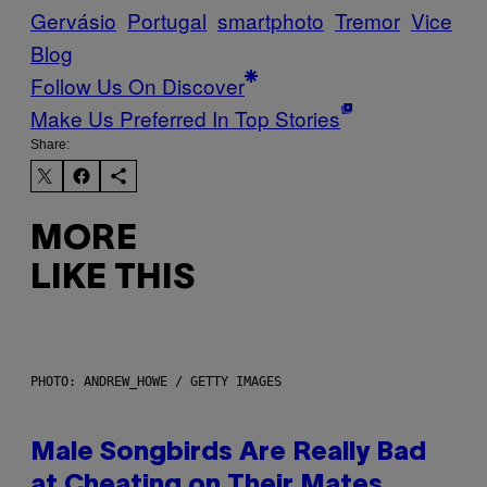
Gervásio
Portugal
smartphoto
Tremor
Vice
Blog
Follow Us On Discover
Make Us Preferred In Top Stories
Share:
MORE
LIKE THIS
PHOTO: ANDREW_HOWE / GETTY IMAGES
Male Songbirds Are Really Bad
at Cheating on Their Mates.