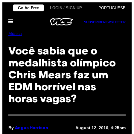
Skip
Go Ad Free
LOGIN / SIGN UP
+ PORTUGUESE
to
Open
content
SUBSCRIBE
NEWSLETTER
Menu
Música
Você sabia que o
medalhista olímpico
Chris Mears faz um
EDM horrível nas
horas vagas?
By
August 12, 2016, 4:25pm
Angus Harrison