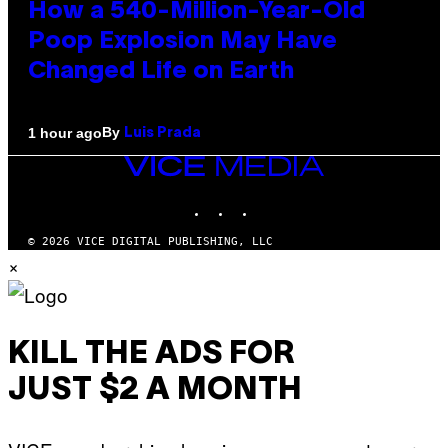
How a 540-Million-Year-Old
Poop Explosion May Have
Changed Life on Earth
By
1 hour ago
Luis Prada
VICE
MEDIA
INSTAGRAM
TIKTOK
YOUTUBE
© 2026 VICE DIGITAL PUBLISHING, LLC
×
KILL THE ADS FOR
JUST $2 A MONTH