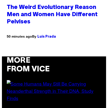
The Weird Evolutionary Reason
Men and Women Have Different
Pelvises
By
50 minutes ago
Luis Prada
MORE
FROM VICE