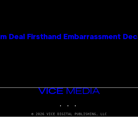
e Kim Deal Firsthand Embarrassment De
VICE
MEDIA
INSTAGRAM
TIKTOK
YOUTUBE
© 2026 VICE DIGITAL PUBLISHING, LLC