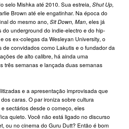
o selo Mishka até 2010. Sua estreia,
Shut Up,
Charlie Brown até ele engatinhar. Na época do
final do mesmo ano,
, eles já
Sit Down, Man
do underground do indie-electro e do hip-
y, e os ex-colegas da Wesleyan University, o
sos de convidados como Lakutis e o fundador da
rações de alto calibre, há ainda uma
enas três semanas e lançada duas semanas
litizadas e a apresentação improvisada que
os caras. O par ironiza sobre cultura
p e sectários desde o começo, eles
ica quieto. Você não está ligado no discurso
set, ou no cinema do Guru Dutt? Então é bom