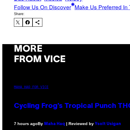
Follow Us On Discover
Make Us Preferred In 
Share:
MORE
FROM VICE
MAHA HAQ FOR VICE
Cycling Frog’s Tropical Punch THC
By
| Reviewed by
7 hours ago
Maha Haq
Ysolt Usigan