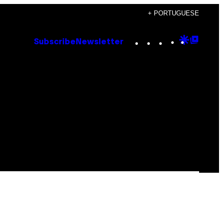
+ PORTUGUESE
Instagram
TikTok
YouTube
Google
Goog
Subscribe
Newsletter
Discove
Top
Posts