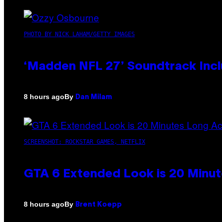
PHOTO BY NICK LAHAM/GETTY IMAGES
‘Madden NFL 27’ Soundtrack Inclu
By
8 hours ago
Dan Milam
SCREENSHOT: ROCKSTAR GAMES, NETFLIX
GTA 6 Extended Look is 20 Minut
By
8 hours ago
Brent Koepp