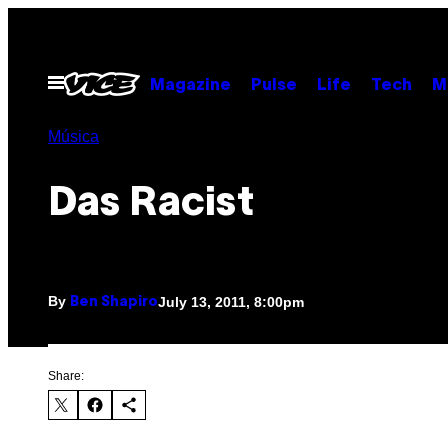
Skip
to
content
Open
Magazine
Pulse
Life
Tech
M
Menu
Música
Das Racist
By
July 13, 2011, 8:00pm
Ben Shapiro
Share: