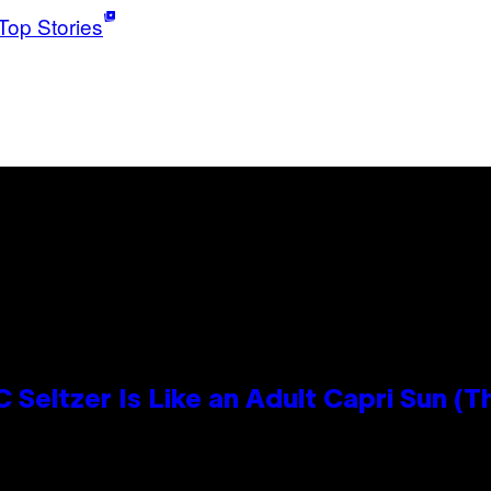
Top Stories
 Seltzer Is Like an Adult Capri Sun (T