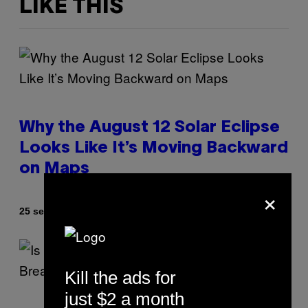
LIKE THIS
Why the August 12 Solar Eclipse
Looks Like It’s Moving Backward
on Maps
×
By
25 seconds ago
Ashley Fike
Kill the ads for
just $2 a month