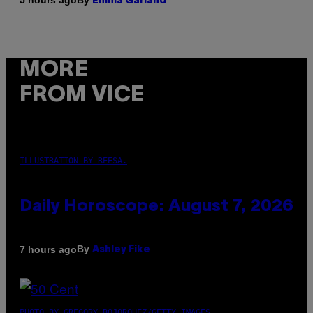
5 hours ago
Emma Garland
MORE
FROM VICE
ILLUSTRATION BY REESA.
Daily Horoscope: August 7, 2026
By
7 hours ago
Ashley Fike
PHOTO BY GREGORY BOJORQUEZ/GETTY IMAGES