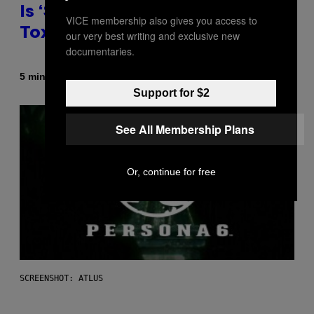
Is ‘Soft Blocking’ a Healthy or
VICE membership also gives you access to
Toxic Breakup Trend?
our very best writing and exclusive new
documentaries.
By
5 minutes ago
Sammi Caramela
Support for $2
See All Membership Plans
Or, continue for free
SCREENSHOT: ATLUS