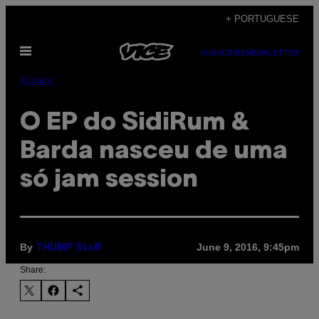
Skip
+ PORTUGUESE
to
Open
content
SUBSCRIBE
NEWSLETTER
Menu
Música
O EP do SidiRum &
Barda nasceu de uma
só jam session
By
June 9, 2016, 9:45pm
THUMP Staff
Share: