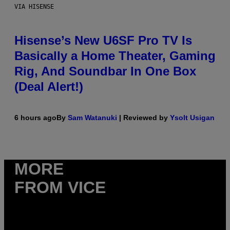
VIA HISENSE
Hisense’s New U6SF Pro TV Is
Basically a Home Theater, Gaming
Rig, And Soundbar In One Box
(Deal Alert!)
6 hours ago
By
Sam Watanuki
| Reviewed by
Ysolt Usigan
MORE
FROM VICE