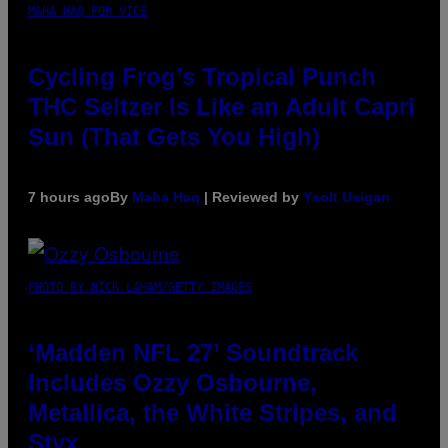
MAHA HAQ FOR VICE
Cycling Frog’s Tropical Punch
THC Seltzer Is Like an Adult Capri
Sun (That Gets You High)
7 hours ago
By
Maha Haq
| Reviewed by
Ysolt Usigan
PHOTO BY NICK LAHAM/GETTY IMAGES
‘Madden NFL 27’ Soundtrack
Includes Ozzy Osbourne,
Metallica, the White Stripes, and
Styx