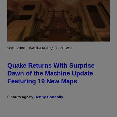
SCREENSHOT: MACHINEGAMES/ID SOFTWARE
Quake Returns With Surprise
Dawn of the Machine Update
Featuring 19 New Maps
6 hours ago
By
Denny Connolly