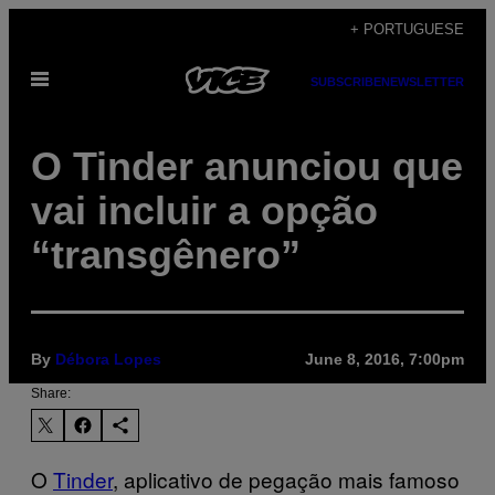
Skip
+ PORTUGUESE
to
Open
content
SUBSCRIBE
NEWSLETTER
Menu
O Tinder anunciou que
vai incluir a opção
“transgênero”
By
Débora Lopes
June 8, 2016, 7:00pm
Share:
O
Tinder
, aplicativo de pegação mais famoso