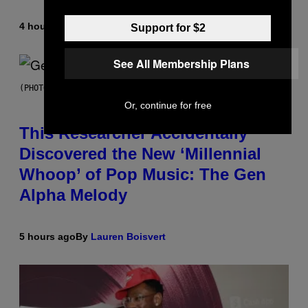
4 hours ago
By
Lauren Boisvert
Support for $2
See All Membership Plans
(PHOTO BY TAYLOR HILL/GETTY IMAGES)
Or, continue for free
This Researcher Accidentally
Discovered the New ‘Millennial
Whoop’ of Pop Music: The Gen
Alpha Melody
5 hours ago
By
Lauren Boisvert