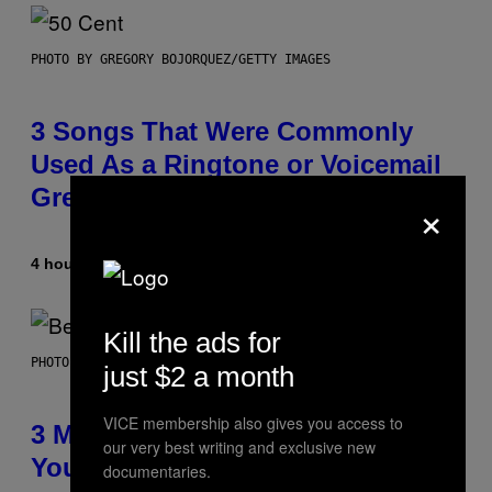
PHOTO BY GREGORY BOJORQUEZ/GETTY IMAGES
3 Songs That Were Commonly
Used As a Ringtone or Voicemail
Greeting in the 2000s
×
4 hours ago
By
Dan Milam
Kill the ads for
PHOTO BY KEVIN WINTER/GETTY IMAGES FOR RADIO DISNEY
just $2 a month
VICE membership also gives you access to
3 Millennial Anthems That Make
our very best writing and exclusive new
You Think of Your Best Friend
documentaries.