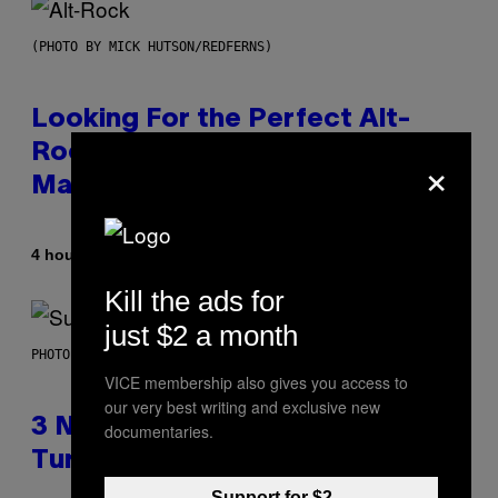
(PHOTO BY MICK HUTSON/REDFERNS)
Looking For the Perfect Alt-
Rock Mixtape for Your Boo? I
×
Made It for You Already
By
4 hours ago
Lauren Boisvert
Kill the ads for
just $2 a month
PHOTO BY NIELS VAN IPEREN/GETTY IMAGES
VICE membership also gives you access to
our very best writing and exclusive new
3 No-Skip Britpop Albums
documentaries.
Turning 30 This Year
Support for $2