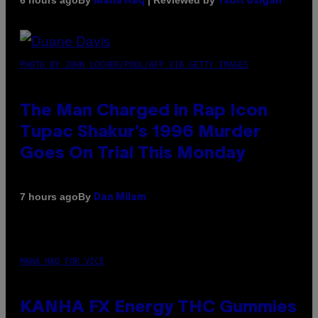
6 hours ago
Maha Haq
Ysolt Usigan
PHOTO BY JOHN LOCHER/POOL/AFP VIA GETTY IMAGES
The Man Charged in Rap Icon
Tupac Shakur’s 1996 Murder
Goes On Trial This Monday
By
7 hours ago
Dan Milam
MAHA HAQ FOR VICE
KANHA FX Energy THC Gummies