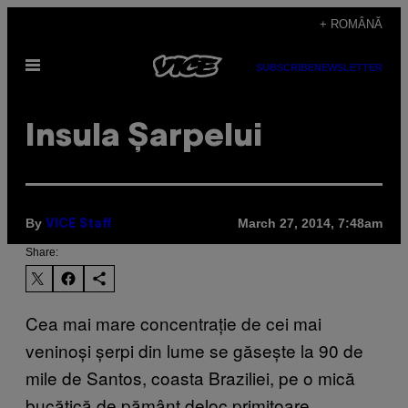
Skip
+ ROMÂNĂ
to
Open
content
SUBSCRIBE
NEWSLETTER
Menu
Insula Șarpelui
By
March 27, 2014, 7:48am
VICE Staff
Share:
Cea mai mare concentrație de cei mai
veninoși șerpi din lume se găsește la 90 de
mile de Santos, coasta Braziliei, pe o mică
bucățică de pământ deloc primitoare.