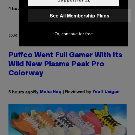
By
4 hours ago
Dan Milam
See All Membership Plans
Or, continue for free
COURTESY OF PUFFCO
Puffco Went Full Gamer With Its
Wild New Plasma Peak Pro
Colorway
By
| Reviewed by
5 hours ago
Maha Haq
Ysolt Usigan