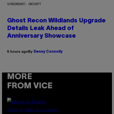
SCREENSHOT: UBISOFT
Ghost Recon Wildlands Upgrade
Details Leak Ahead of
Anniversary Showcase
By
6 hours ago
Denny Connolly
MORE
FROM VICE
(PHOTO BY AMBER LITTLE/PRESS)