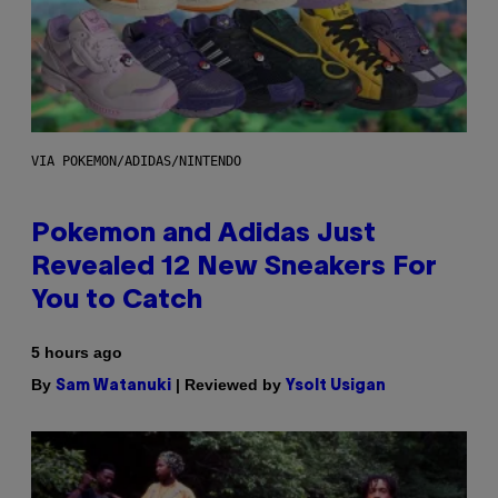
VIA POKEMON/ADIDAS/NINTENDO
Pokemon and Adidas Just
Revealed 12 New Sneakers For
You to Catch
5 hours ago
By
| Reviewed by
Sam Watanuki
Ysolt Usigan