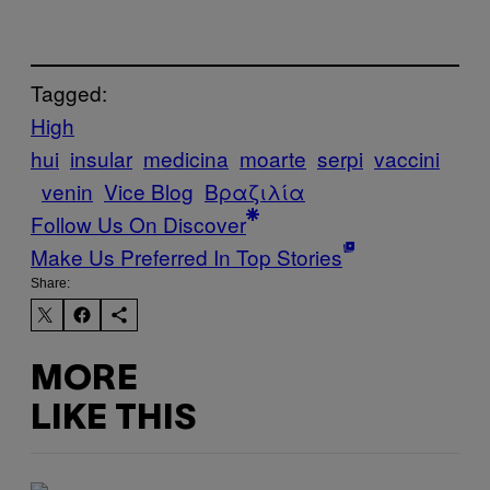
Tagged:
High
hui
insular
medicina
moarte
serpi
vaccini
venin
Vice Blog
Βραζιλία
Follow Us On Discover
Make Us Preferred In Top Stories
Share:
MORE
LIKE THIS