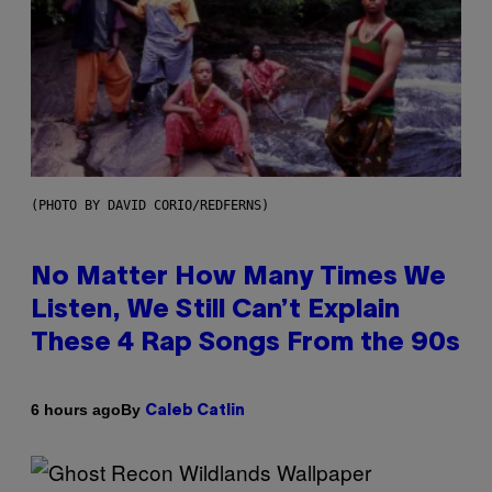
(PHOTO BY DAVID CORIO/REDFERNS)
No Matter How Many Times We
Listen, We Still Can’t Explain
These 4 Rap Songs From the 90s
By
6 hours ago
Caleb Catlin