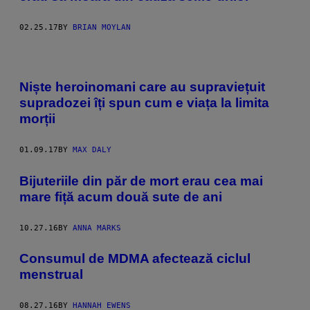
02.25.17
BY
BRIAN MOYLAN
Niște heroinomani care au supraviețuit
supradozei îți spun cum e viața la limita
morții
01.09.17
BY
MAX DALY
Bijuteriile din păr de mort erau cea mai
mare fiță acum două sute de ani
10.27.16
BY
ANNA MARKS
Consumul de MDMA afectează ciclul
menstrual
08.27.16
BY
HANNAH EWENS