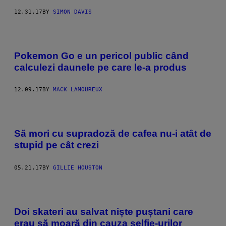
12.31.17
BY
SIMON DAVIS
Pokemon Go e un pericol public când
calculezi daunele pe care le-a produs
12.09.17
BY
MACK LAMOUREUX
Să mori cu supradoză de cafea nu-i atât de
stupid pe cât crezi
05.21.17
BY
GILLIE HOUSTON
Doi skateri au salvat niște puștani care
erau să moară din cauza selfie-urilor