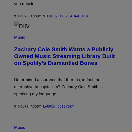
L
you decide.
E
G
A
9 HOURS AGO
BY
STEPHEN ANDREW GALIHER
T
O
/
(
G
P
Music
E
H
T
O
T
Zachary Cole Smith Wants a Publicly
T
Y
O
I
Owned Music Streaming Library Built
B
M
on Spotify’s Dismantled Bones
Y
A
R
G
O
E
B
S
Determined assurance that there is, in fact, an
E
R
alternative to capitalism? Zachary Cole Smith is
T
speaking my language.
O
P
A
9 HOURS AGO
BY
LAUREN BOISVERT
N
U
C
C
P
I
H
Music
–
O