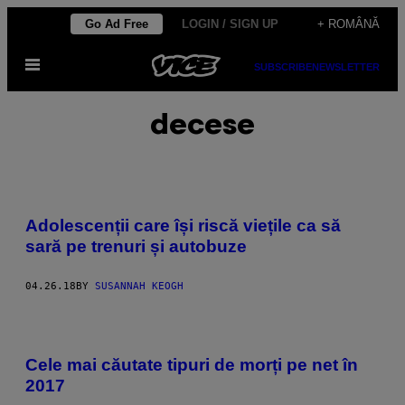
Skip
Go Ad Free
LOGIN / SIGN UP
+ ROMÂNĂ
to
Open
content
SUBSCRIBE
NEWSLETTER
Menu
decese
Adolescenții care își riscă viețile ca să
sară pe trenuri și autobuze
04.26.18
BY
SUSANNAH KEOGH
Cele mai căutate tipuri de morți pe net în
2017