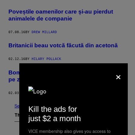
Poveștile oamenilor care și-au pierdut
animalele de companie
07.08.16
BY
DREW MILLARD
Britanicii beau votcă făcută din acetonă
02.12.16
BY
HILARY POLLACK
×
​Bombele rusești au ucis cel puțin trei copii
pe zi luna trecută în Siria
02.03.16
BY
REDACȚIA VICE NEWS ȘI REUTERS
See All
Kill the ads for
The Latest
just $2 a month
VICE membership also gives you access to
P