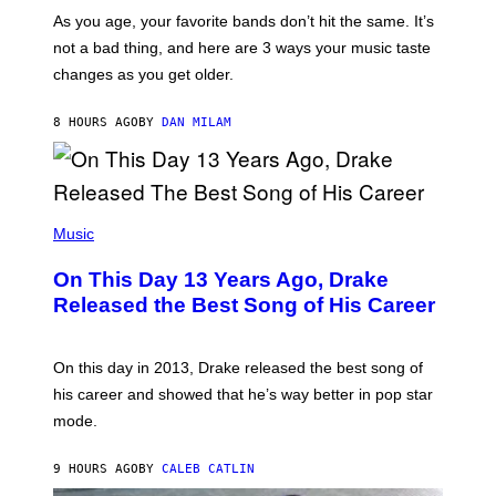
U
/
S
As you age, your favorite bands don’t hit the same. It’s
C
T
O
not a bad thing, and here are 3 ways your music taste
R
R
A
changes as you get older.
B
T
I
I
S
O
8 HOURS AGO
BY
DAN MILAM
V
N
I
B
A
Y
G
I
E
A
T
(
N
T
P
Music
W
Y
H
A
I
O
L
On This Day 13 Years Ago, Drake
M
T
D
A
O
I
Released the Best Song of His Career
G
B
E
E
Y
/
S
G
G
)
A
E
On this day in 2013, Drake released the best song of
R
T
his career and showed that he’s way better in pop star
Y
T
G
Y
mode.
E
I
R
M
S
A
9 HOURS AGO
BY
CALEB CATLIN
H
G