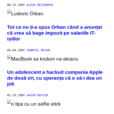
08.13.19
BY
ALEXA BEJINARIU
Tot ce nu ți-a spus Orban când a anunțat
că vrea să bage impozit pe salariile IT-
iștilor
06.04.19
BY
GABRIEL BEJAN
Un adolescent a hackuit compania Apple
de două ori, cu speranța că o să-i dea un
job
05.29.19
BY
GAVIN BUTLER