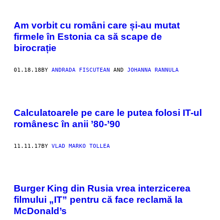
Am vorbit cu români care și-au mutat
firmele în Estonia ca să scape de
birocrație
01.18.18
BY
ANDRADA FISCUTEAN
AND
JOHANNA RANNULA
Calculatoarele pe care le putea folosi IT-ul
românesc în anii ’80-’90
11.11.17
BY
VLAD MARKO TOLLEA
Burger King din Rusia vrea interzicerea
filmului „IT” pentru că face reclamă la
McDonald’s