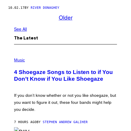
10.02.17
BY
RIVER DONAGHEY
Older
See All
The Latest
P
H
Music
O
T
4 Shoegaze Songs to Listen to if You
O
B
Don’t Know if You Like Shoegaze
Y
S
C
O
If you don’t know whether or not you like shoegaze, but
T
you want to figure it out, these four bands might help
T
L
you decide.
E
G
A
7 HOURS AGO
BY
STEPHEN ANDREW GALIHER
T
O