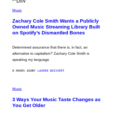
/
(
G
P
Music
E
H
T
O
T
Zachary Cole Smith Wants a Publicly
T
Y
O
I
Owned Music Streaming Library Built
B
M
on Spotify’s Dismantled Bones
Y
A
R
G
O
E
B
S
Determined assurance that there is, in fact, an
E
R
alternative to capitalism? Zachary Cole Smith is
T
speaking my language.
O
P
A
8 HOURS AGO
BY
LAUREN BOISVERT
N
U
C
C
P
I
H
Music
–
O
C
T
O
3 Ways Your Music Taste Changes as
O
R
I
You Get Older
B
L
I
L
S