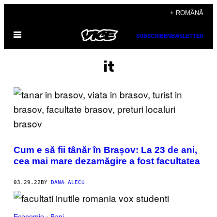
Skip
+ ROMÂNĂ
to
Open
content
SUBSCRIBE
NEWSLETTER
Menu
it
Cum e să fii tânăr în Brașov: La 23 de ani,
cea mai mare dezamăgire a fost facultatea
03.29.22
BY
DANA ALECU
Economie · Bani