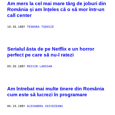
Am mers la cel mai mare târg de joburi din
România și am înțeles că o să mor într-un
call center
10.30.18
BY
TEODORA TUDOSIE
Serialul ăsta de pe Netflix e un horror
perfect pe care să nu-l ratezi
09.30.18
BY
ROISIN LANIGAN
Am întrebat mai multe tinere din România
cum este să lucrezi în programare
06.19.18
BY
ALEXANDRA VOIVOZEANU