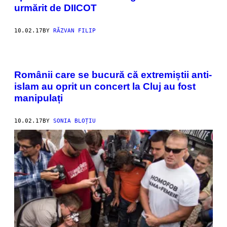
urmărit de DIICOT
10.02.17
BY
RĂZVAN FILIP
Românii care se bucură că extremiștii anti-
islam au oprit un concert la Cluj au fost
manipulați
10.02.17
BY
SONIA BLOȚIU