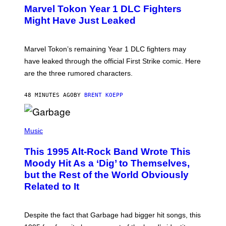
E
Marvel Tokon Year 1 DLC Fighters
E
N
Might Have Just Leaked
S
H
O
T
Marvel Tokon’s remaining Year 1 DLC fighters may
:
have leaked through the official First Strike comic. Here
P
L
are the three rumored characters.
A
Y
S
48 MINUTES AGO
BY
BRENT KOEPP
T
A
T
(
I
P
Music
O
H
N
O
This 1995 Alt-Rock Band Wrote This
T
O
Moody Hit As a ‘Dig’ to Themselves,
B
but the Rest of the World Obviously
Y
G
Related to It
I
E
K
N
Despite the fact that Garbage had bigger hit songs, this
A