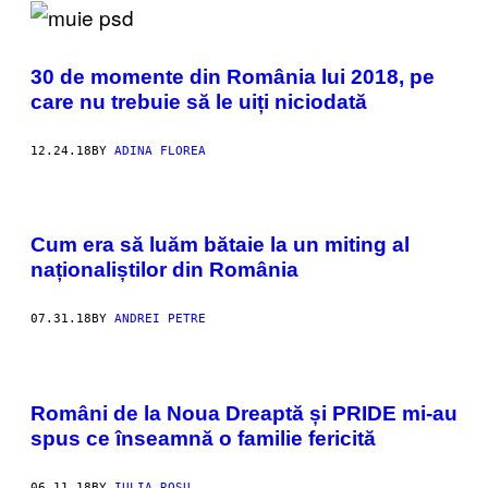
30 de momente din România lui 2018, pe
care nu trebuie să le uiți niciodată
12.24.18
BY
ADINA FLOREA
Cum era să luăm bătaie la un miting al
naționaliștilor din România
07.31.18
BY
ANDREI PETRE
Români de la Noua Dreaptă și PRIDE mi-au
spus ce înseamnă o familie fericită
06.11.18
BY
IULIA ROȘU