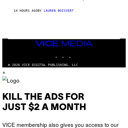
S
O
14 HOURS AGO
BY
LAUREN BOISVERT
N
/
R
E
D
F
E
R
VICE
N
MEDIA
S
INSTAGRAM
TIKTOK
YOUTUBE
)
© 2026 VICE DIGITAL PUBLISHING, LLC
×
KILL THE ADS FOR
JUST $2 A MONTH
VICE membership also gives you access to our