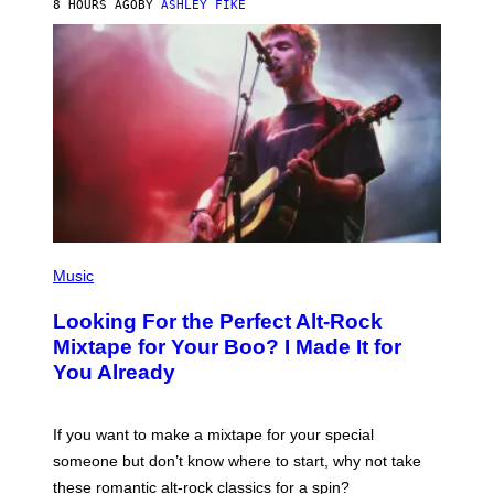
8 HOURS AGO
BY
ASHLEY FIKE
R
E
E
S
A
.
(
P
Music
H
O
Looking For the Perfect Alt-Rock
T
O
Mixtape for Your Boo? I Made It for
B
You Already
Y
M
I
C
If you want to make a mixtape for your special
K
H
someone but don’t know where to start, why not take
U
these romantic alt-rock classics for a spin?
T