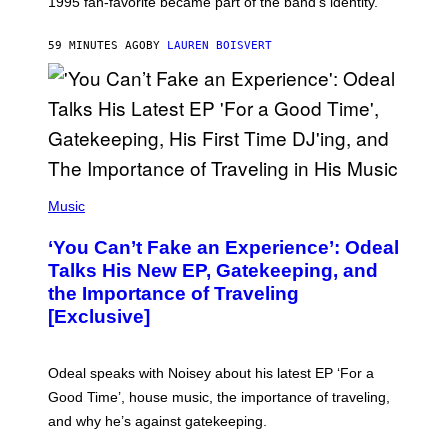
1995 fan-favorite became part of the band’s identity.
E
P
S
59 MINUTES AGO
BY
LAUREN BOISVERT
/
G
E
T
T
Y
I
M
A
G
(
E
P
Music
S
H
)
O
‘You Can’t Fake an Experience’: Odeal
T
O
Talks His New EP, Gatekeeping, and
V
the Importance of Traveling
I
A
[Exclusive]
M
A
R
K
Odeal speaks with Noisey about his latest EP ‘For a
C
Good Time’, house music, the importance of traveling,
L
E
and why he’s against gatekeeping.
N
N