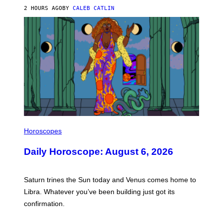
O
2 HOURS AGO
BY
CALEB CATLIN
N
)
I
L
Horoscopes
L
U
Daily Horoscope: August 6, 2026
S
T
R
A
Saturn trines the Sun today and Venus comes home to
T
I
Libra. Whatever you’ve been building just got its
O
confirmation.
N
B
Y