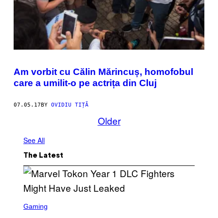
Am vorbit cu Călin Mărincuș, homofobul
care a umilit-o pe actrița din Cluj
07.05.17
BY
OVIDIU TIȚĂ
Older
See All
The Latest
S
C
Gaming
R