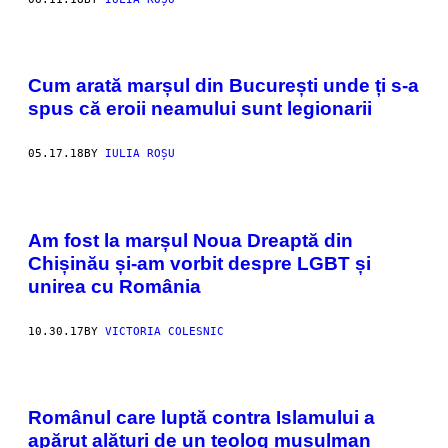
Cum arată marșul din București unde ți s-a
spus că eroii neamului sunt legionarii
05.17.18
BY
IULIA ROȘU
Am fost la marșul Noua Dreaptă din
Chișinău și-am vorbit despre LGBT și
unirea cu România
10.30.17
BY
VICTORIA COLESNIC
Românul care luptă contra Islamului a
apărut alături de un teolog musulman