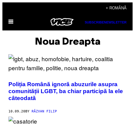
Skip
+ ROMÂNĂ
to
Open
content
SUBSCRIBE
NEWSLETTER
Menu
Noua Dreapta
Poliția Română ignoră abuzurile asupra
comunității LGBT, ba chiar participă la ele
câteodată
10.09.20
BY
RĂZVAN FILIP