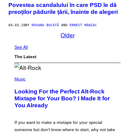
Povestea scandalului în care PSD le dă
preoților pădurile țării, înainte de alegeri
04.03.19
BY
ROXANA BUCATĂ
AND
ERNEST MÂNZAC
Older
See All
The Latest
(
P
Music
H
O
Looking For the Perfect Alt-Rock
T
O
Mixtape for Your Boo? I Made It for
B
You Already
Y
M
I
C
If you want to make a mixtape for your special
K
H
someone but don’t know where to start, why not take
U