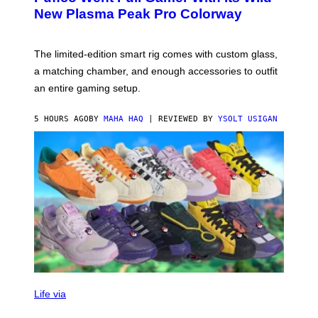
E
E
T
New Plasma Peak Pro Colorway
S
T
Y
Y
O
I
F
M
The limited-edition smart rig comes with custom glass,
P
A
a matching chamber, and enough accessories to outfit
U
G
F
E
an entire gaming setup.
F
S
C
O
5 HOURS AGO
BY
MAHA HAQ
| REVIEWED BY
YSOLT USIGAN
V
I
Life via
A
P