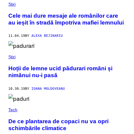
Știri
Cele mai dure mesaje ale românilor care
au ieșit în stradă împotriva mafiei lemnului
11.04.19
BY
ALEXA BEJINARIU
Știri
Hoții de lemne ucid pădurari români și
nimănui nu-i pasă
10.30.19
BY
IOANA MOLDOVEANU
Tech
De ce plantarea de copaci nu va opri
schimbările climatice