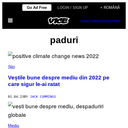
Skip
Go Ad Free
LOGIN / SIGN UP
+ ROMÂNĂ
to
Open
content
SUBSCRIBE
NEWSLETTER
Menu
paduri
Știri
Veștile bune despre mediu din 2022 pe
care sigur le-ai ratat
01.04.23
BY
JACK CUMMINGS
Mediu