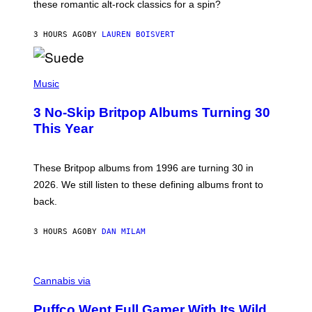
these romantic alt-rock classics for a spin?
T
S
O
3 HOURS AGO
BY
LAUREN BOISVERT
N
/
R
E
P
D
H
Music
F
O
E
T
R
3 No-Skip Britpop Albums Turning 30
O
N
B
This Year
S
Y
)
N
I
E
These Britpop albums from 1996 are turning 30 in
L
2026. We still listen to these defining albums front to
S
V
back.
A
N
I
3 HOURS AGO
BY
DAN MILAM
P
E
R
C
E
O
Cannabis via
N
U
/
R
G
Puffco Went Full Gamer With Its Wild
T