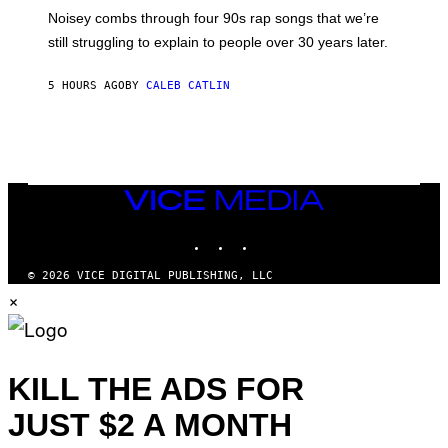
V
Noisey combs through four 90s rap songs that we’re
I
D
still struggling to explain to people over 30 years later.
C
O
R
5 HOURS AGO
BY
CALEB CATLIN
I
O
/
R
E
D
F
VICE
E
MEDIA
R
N
INSTAGRAM
TIKTOK
YOUTUBE
S
)
© 2026 VICE DIGITAL PUBLISHING, LLC
×
KILL THE ADS FOR
JUST $2 A MONTH