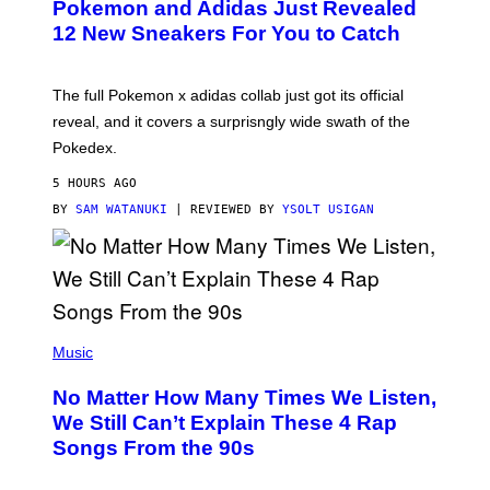
Pokemon and Adidas Just Revealed
O
K
12 New Sneakers For You to Catch
E
M
O
N
The full Pokemon x adidas collab just got its official
/
reveal, and it covers a surprisngly wide swath of the
A
D
Pokedex.
I
D
5 HOURS AGO
A
S
BY
SAM WATANUKI
| REVIEWED BY
YSOLT USIGAN
/
N
I
N
T
E
N
(
D
P
Music
O
H
O
No Matter How Many Times We Listen,
T
O
We Still Can’t Explain These 4 Rap
B
Songs From the 90s
Y
D
A