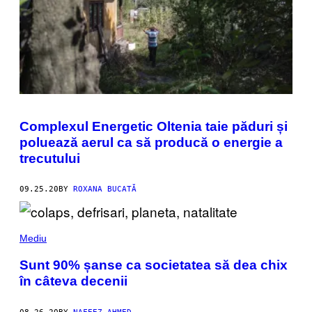
Complexul Energetic Oltenia taie păduri și
poluează aerul ca să producă o energie a
trecutului
09.25.20
BY
ROXANA BUCATĂ
Mediu
Sunt 90% șanse ca societatea să dea chix
în câteva decenii