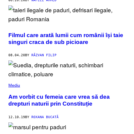
08.26.20
BY
NAFEEZ AHMED
Filmul care arată lumii cum românii își taie
singuri craca de sub picioare
08.04.20
BY
RĂZVAN FILIP
Mediu
Am vorbit cu femeia care vrea să dea
drepturi naturii prin Constituție
12.10.19
BY
ROXANA BUCATĂ