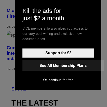
Kill the ads for
M-am uitat la emisiunea Antena 3 în care
Firea îl acuză pe Dragnea c-o spionează
just $2 a month
09.06.18
BY
IOAN STOLERU
VICE membership also gives you access to
our very best writing and exclusive new
documentaries.
Cum spionau rușii în România în perioada
interbelică și ce ar trebui să învățăm din
Support for $2
asta
See All Membership Plans
06.20.18
BY
SIDONIA BOGDAN
Older
Or, continue for free
See All
THE LATEST