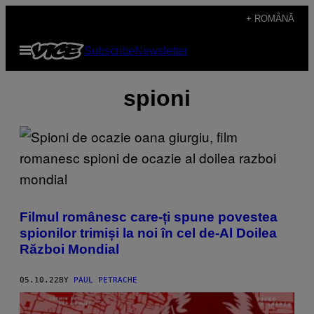
Skip
+ ROMÂNĂ
to
Open
Subscribe
Newsletter
content
Menu
spioni
Filmul românesc care-ți spune povestea
spionilor trimiși la noi în cel de-Al Doilea
Război Mondial
05.10.22
BY
PAUL PETRACHE