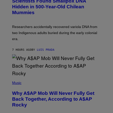
Scientists Found Smallpox DNA
T
H
T
,
Hidden in 500-Year-Old Chilean
Y
M
I
Mummies
U
M
C
A
H
G
O
Researchers accidentally recovered variola DNA from
E
L
S
D
two Indigenous adults buried during the early colonial
E
era.
R
C
H
7 HOURS AGO
BY
LUIS PRADA
I
L
E
A
N
M
U
M
(
M
P
Music
Y
H
T
O
H
Why A$AP Mob Will Never Fully Get
T
A
O
Back Together, According to A$AP
N
B
T
Rocky
Y
H
N
O
O