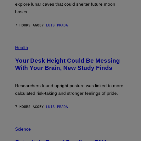
E
R
explore lunar caves that could shelter future moon
I
P
M
bases.
I
A
X
G
E
E
7 HOURS AGO
BY
LUIS PRADA
L
)
/
G
E
P
T
H
Health
T
O
Y
T
I
Your Desk Height Could Be Messing
O
M
:
With Your Brain, New Study Finds
A
B
G
A
E
T
S
U
Researchers found upright posture was linked to more
H
calculated risk-taking and stronger feelings of pride.
A
N
T
7 HOURS AGO
BY
LUIS PRADA
O
K
E
R
A
/
M
Science
G
U
E
C