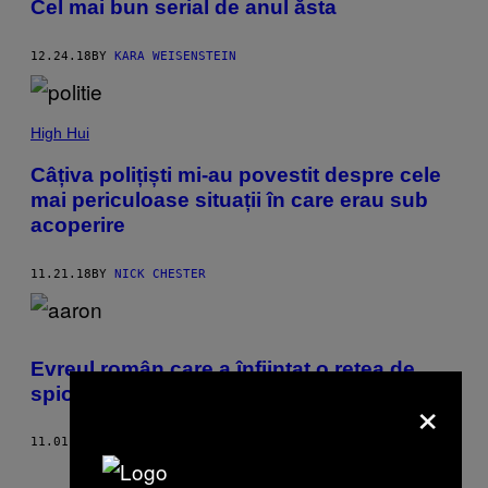
Cel mai bun serial de anul ăsta
12.24.18
BY
KARA WEISENSTEIN
High Hui
Câțiva polițiști mi-au povestit despre cele
mai periculoase situații în care erau sub
acoperire
11.21.18
BY
NICK CHESTER
Evreul român care a înființat o rețea de
spionaj în Palestina
×
11.01.18
BY
BOGDAN JITEA