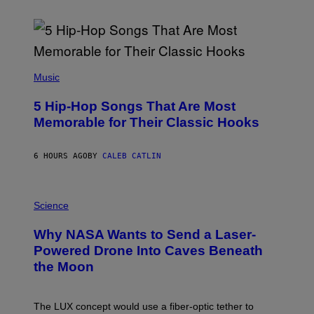
(
P
Music
H
O
5 Hip-Hop Songs That Are Most
T
O
Memorable for Their Classic Hooks
B
Y
S
6 HOURS AGO
BY
CALEB CATLIN
T
E
V
E
P
G
H
Science
R
O
A
T
Why NASA Wants to Send a Laser-
N
O
I
:
Powered Drone Into Caves Beneath
T
N
the Moon
Z
A
/
S
W
A
I
;
The LUX concept would use a fiber-optic tether to
R
D