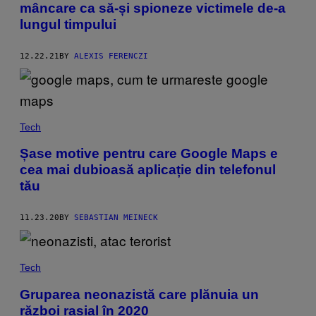
mâncare ca să-și spioneze victimele de-a
lungul timpului
12.22.21
BY
ALEXIS FERENCZI
Tech
Șase motive pentru care Google Maps e
cea mai dubioasă aplicație din telefonul
tău
11.23.20
BY
SEBASTIAN MEINECK
Tech
Gruparea neonazistă care plănuia un
război rasial în 2020