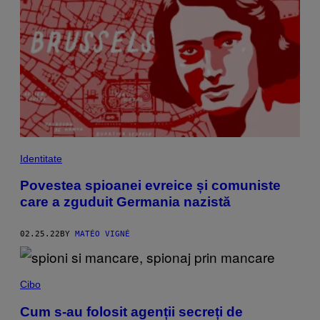
Identitate
Povestea spioanei evreice și comuniste
care a zguduit Germania nazistă
02.25.22
BY
MATÉO VIGNÉ
Cibo
Cum s-au folosit agenții secreți de