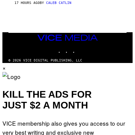
S
17 HOURS AGO
BY
CALEB CATLIN
T
E
V
E
G
R
A
N
VICE
I
MEDIA
T
INSTAGRAM
TIKTOK
YOUTUBE
Z
/
W
© 2026 VICE DIGITAL PUBLISHING, LLC
I
×
R
E
I
M
A
G
KILL THE ADS FOR
E
)
JUST $2 A MONTH
VICE membership also gives you access to our
very best writing and exclusive new