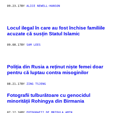
09.23.17
BY
ALICE NEWELL-HANSON
Locul ilegal în care au fost închise familiile
acuzate că susțin Statul Islamic
09.08.17
BY
SAM LEES
Poliția din Rusia a reținut niște femei doar
pentru că luptau contra misoginilor
08.21.17
BY
ZING TSJENG
​Fotografii tulburătoare cu genocidul
minorității Rohingya din Birmania
07.12.16
BY
FOTOGRAFII DE MRIDULA AMIN