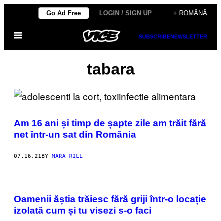
Skip
Go Ad Free
LOGIN / SIGN UP
+ ROMÂNĂ
to
Open
content
SUBSCRIBE
NEWSLETTER
Menu
tabara
Am 16 ani și timp de șapte zile am trăit fără
net într-un sat din România
07.16.21
BY
MARA RILL
Oamenii ăștia trăiesc fără griji într-o locație
izolată cum și tu visezi s-o faci