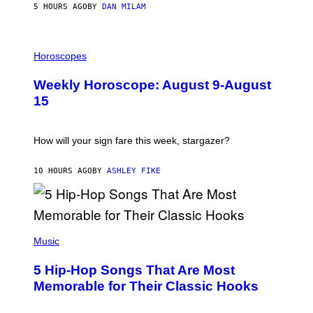
/
5 HOURS AGO
BY
DAN MILAM
G
E
T
I
T
L
Horoscopes
Y
L
I
U
M
Weekly Horoscope: August 9-August
S
A
T
G
15
R
E
A
S
T
I
How will your sign fare this week, stargazer?
O
N
B
10 HOURS AGO
BY
ASHLEY FIKE
Y
R
E
E
S
(
A
P
Music
H
O
5 Hip-Hop Songs That Are Most
T
O
Memorable for Their Classic Hooks
B
Y