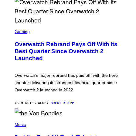
S
C
Gaming
R
E
Overwatch Rebrand Pays Off With Its
E
N
Best Quarter Since Overwatch 2
S
Launched
H
O
T
:
Overwatch’s major rebrand has paid off, with the hero
B
L
shooter delivering its strongest financial quarter since
I
Overwatch 2 launched in 2022.
Z
Z
A
45 MINUTES AGO
BY
BRENT KOEPP
R
D
P
H
Music
O
T