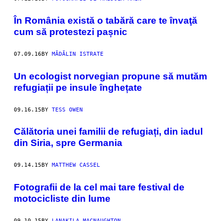
În România există o tabără care te învaţă
cum să protestezi pașnic
07.09.16
BY
MĂDĂLIN ISTRATE
Un ecologist norvegian propune să mutăm
refugiații pe insule înghețate
09.16.15
BY
TESS OWEN
Călătoria unei familii de refugiați, din iadul
din Siria, spre Germania
09.14.15
BY
MATTHEW CASSEL
Fotografii de la cel mai tare festival de
motocicliste din lume
09.10.15
BY
LANAKILA MACNAUGHTON