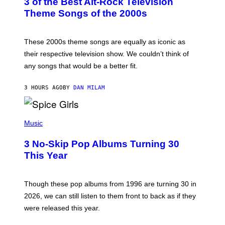
3 of the Best Alt-Rock Television
O
B
Theme Songs of the 2000s
Y
J
A
M
These 2000s theme songs are equally as iconic as
I
their respective television show. We couldn’t think of
E
M
any songs that would be a better fit.
C
C
A
3 HOURS AGO
BY
DAN MILAM
R
T
H
P
Y
H
Music
/
O
W
T
I
3 No-Skip Pop Albums Turning 30
O
R
B
E
This Year
Y
I
T
M
I
A
M
G
Though these pop albums from 1996 are turning 30 in
R
E
2026, we can still listen to them front to back as if they
O
N
were released this year.
E
Y