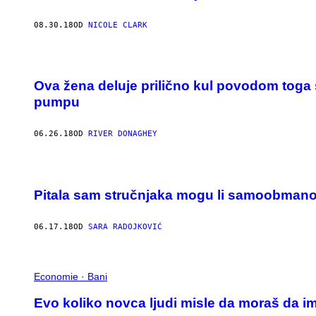
08.30.18
OD
NICOLE CLARK
Ova žena deluje prilično kul povodom toga 
pumpu
06.26.18
OD
RIVER DONAGHEY
Pitala sam stručnjaka mogu li samoobmano
06.17.18
OD
SARA RADOJKOVIĆ
Economie · Bani
Evo koliko novca ljudi misle da moraš da im