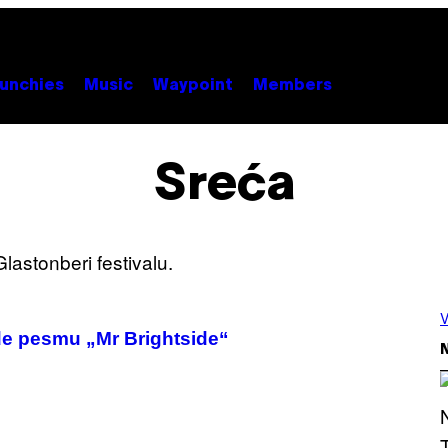
unchies
Music
Waypoint
Members
Sreća
V
ode pesmu „Mr Brightside“
N