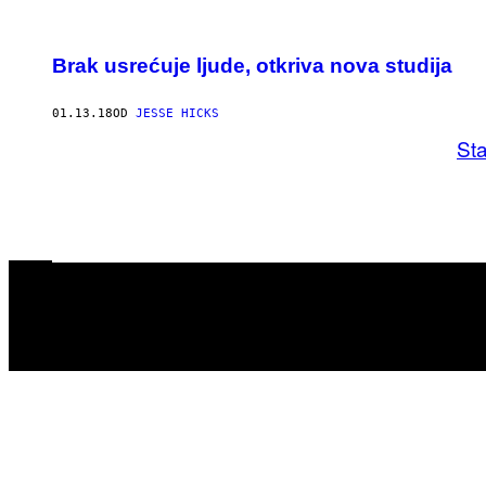
Brak usrećuje ljude, otkriva nova studija
01.13.18
OD
JESSE HICKS
Sta