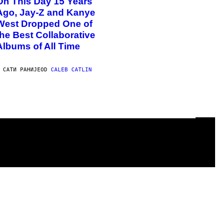
On This Day 15 Years
Ago, Jay-Z and Kanye
West Dropped One of
the Best Collaborative
Albums of All Time
 САТИ РАНИЈЕ
OD
CALEB CATLIN