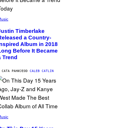
usic
Justin Timberlake
Released a Country-
Inspired Album in 2018
Long Before It Became
a Trend
 САТА РАНИЈЕ
OD
CALEB CATLIN
usic