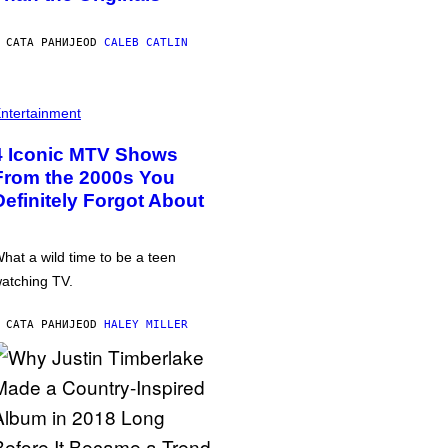
 САТА РАНИЈЕ
OD
CALEB CATLIN
ntertainment
4 Iconic MTV Shows
From the 2000s You
Definitely Forgot About
hat a wild time to be a teen
atching TV.
 САТА РАНИЈЕ
OD
HALEY MILLER