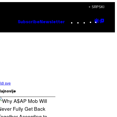
+ SRPSKI
Instagram
TikTok
YouTube
Google
Goog
Subscribe
Newsletter
Discove
Top
Posts
idi sve
ajnovije