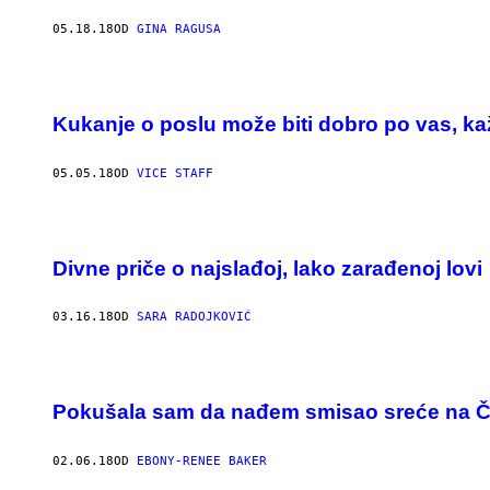
05.18.18
OD
GINA RAGUSA
Kukanje o poslu može biti dobro po vas, kaž
05.05.18
OD
VICE STAFF
Divne priče o najslađoj, lako zarađenoj lovi
03.16.18
OD
SARA RADOJKOVIĆ
Pokušala sam da nađem smisao sreće na Č
02.06.18
OD
EBONY-RENEE BAKER