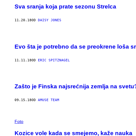
Sva sranja koja prate sezonu Strelca
11.20.18
OD
DAISY JONES
Evo šta je potrebno da se preokrene loša s
11.11.18
OD
ERIC SPITZNAGEL
Zašto je Finska najsrećnija zemlja na svetu
09.15.18
OD
AMUSE TEAM
Foto
Kozice vole kada se smejemo, kaže nauka