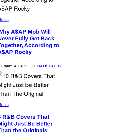
usic
Why A$AP Mob Will
Never Fully Get Back
Together, According to
A$AP Rocky
3 МИНУТА РАНИЈЕ
OD
CALEB CATLIN
usic
8 R&B Covers That
Might Just Be Better
Than the Originals