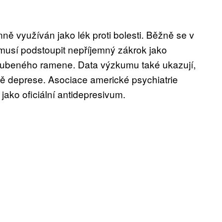
ně využíván jako lék proti bolesti. Běžně se v
í musí podstoupit nepříjemný zákrok jako
oubeného ramene. Data výzkumu také ukazují,
bě deprese. Asociace americké psychiatrie
ako oficiální antidepresivum.