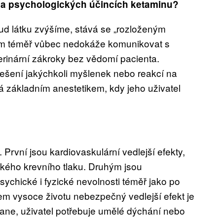
 a psychologických účincích ketaminu?
d látku zvýšíme, stává se „rozloženým
ém téměř vůbec nedokáže komunikovat s
erinární zákroky bez vědomí pacienta.
řešení jakýchkoli myšlenek nebo reakcí na
á základním anestetikem, kdy jeho uživatel
 První jsou kardiovaskulární vedlejší efekty,
okého krevního tlaku. Druhým jsou
sychické i fyzické nevolnosti téměř jako po
všem vysoce životu nebezpečný vedlejší efekt je
stane, uživatel potřebuje umělé dýchání nebo