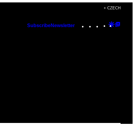
+ CZECH
Instagram
TikTok
YouTube
Google
Googl
Subscribe
Newsletter
Discover
Top
Posts