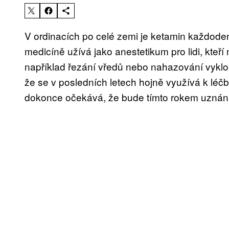
V ordinacích po celé zemi je ketamin každoden
medicíně užívá jako anestetikum pro lidi, kteř
například řezání vředů nebo nahazování vykl
že se v posledních letech hojně využívá k léč
dokonce očekává, že bude tímto rokem uznán j