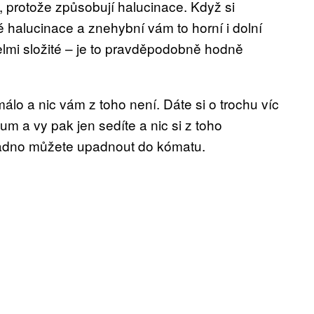
lů, protože způsobují halucinace. Když si
halucinace a znehybní vám to horní i dolní
elmi složité – je to pravděpodobně hodně
lo a nic vám z toho není. Dáte si o trochu víc
m a vy pak jen sedíte a nic si z toho
nadno můžete upadnout do kómatu.