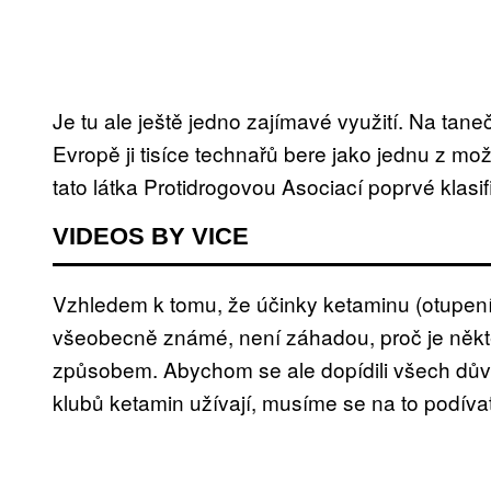
Je tu ale ještě jedno zajímavé využití. Na tan
Evropě ji tisíce technařů bere jako jednu z mož
tato látka Protidrogovou Asociací poprvé klasi
VIDEOS BY VICE
Vzhledem k tomu, že účinky ketaminu (otupen
všeobecně známé, není záhadou, proč je někteř
způsobem. Abychom se ale dopídili všech důvo
klubů ketamin užívají, musíme se na to podíva