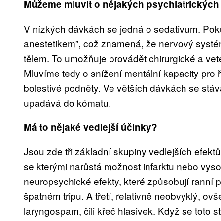
Můžeme mluvit o nějakých psychiatrických
V nízkých dávkách se jedná o sedativum. Poku
anestetikem”, což znamená, že nervový syst
tělem. To umožňuje provádět chirurgické a vet
Mluvíme tedy o snížení mentální kapacity pro 
bolestivé podněty. Ve větších dávkách se stáv
upadává do kómatu.
Má to nějaké vedlejší účinky?
Jsou zde tři základní skupiny vedlejších efektů.
se kterými narůstá možnost infarktu nebo vys
neuropsychické efekty, které způsobují ranní p
špatném tripu. A třetí, relativně neobvyklý, o
laryngospam, čili křeč hlasivek. Když se toto 