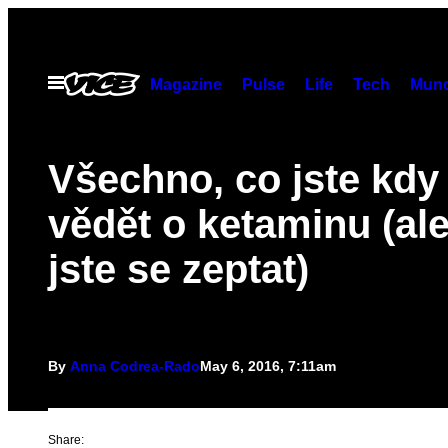
Skip
to
content
Open
Magazine
Pulse
Life
Tech
Munc
Menu
Všechno, co jste kdy 
vědět o ketaminu (ale
jste se zeptat)
By
Anna Codrea-Rado
May 6, 2016, 7:11am
Share: