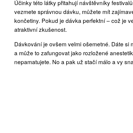
Účinky této látky přitahují návštěvníky festiva
vezmete správnou dávku, můžete mít zajímavé 
končetiny. Pokud je dávka perfektní – což je v
atraktivní zkušenost.
Dávkování je ovšem velmi ošemetné. Dáte si má
a může to zafungovat jako rozložené anestetiku
nepamatujete. No a pak už stačí málo a vy s