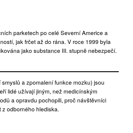
ečních parketech po celé Severní Americe a
ností, jak frčet až do rána. V roce 1999 byla
fikována jako substance III. stupně nebezpečí.
í smyslů a zpomalení funkce mozku) jsou
í lidé užívají jiným, než medicínským
dů a opravdu pochopili, proč návštěvníci
t z odborného hlediska.