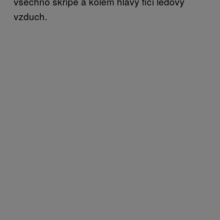
všechno skřípe a kolem hlavy fičí ledový
vzduch.