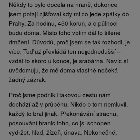
Někdy to bylo docela na hraně, dokonce
jsem potají zjišťoval kdy mi co jede zpátky do
Prahy. Za hodinu, 450 korun, a o půlnoci
budu doma. Místo toho volím dál to šílené
drnčení. Důvodů, proč jsem se tak rozhodl, je
více. Teď už převládá ten nejjednodušší –
vzdát to skoro u konce, je srabárna. Navíc si
uvědomuju, že mě doma vlastně nečeká
žádný zázrak.
Proč jsme podnikli takovou cestu nám
dochází až v průběhu. Nikdo o tom nemluvil,
každý to bral jinak. Překonávání strachu,
posouvání hranic toho, co jsi schopen
vydržet, hlad, žízeň, únava. Nekonečné,