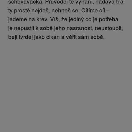
schovávačka. Průvodčí tě vyhání, nadává ti a
ty prostě nejdeš, nehneš se. Cítíme cíl –
jedeme na krev. Víš, že jediný co je potřeba
je nepustit k sobě jeho nasranost, neustoupit,
bejt tvrdej jako cikán a věřit sám sobě.