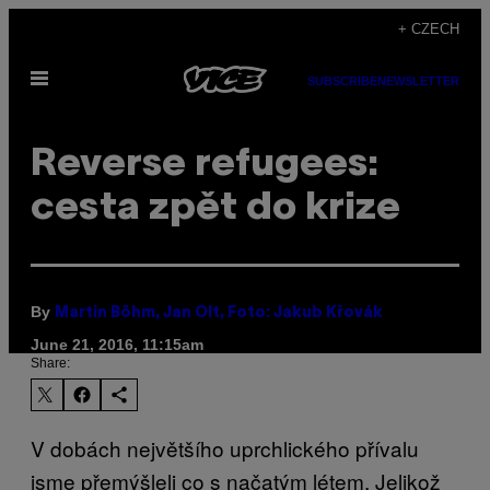
Skip
+ CZECH
to
Open
content
SUBSCRIBE
NEWSLETTER
Menu
Reverse refugees:
cesta zpět do krize
By
Martin Böhm, Jan Olt, Foto: Jakub Křovák
June 21, 2016, 11:15am
Share:
V dobách největšího uprchlického přívalu
jsme přemýšleli co s načatým létem. Jelikož