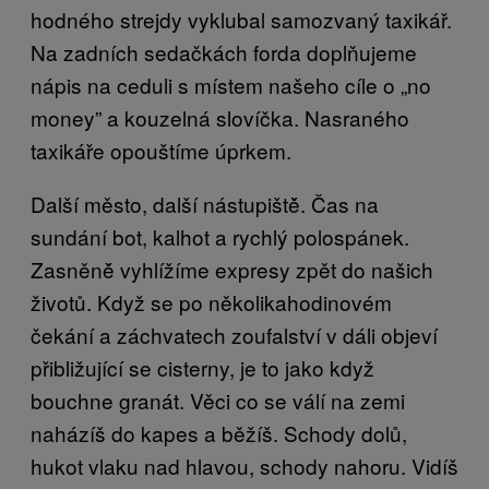
hodného strejdy vyklubal samozvaný taxikář.
Na zadních sedačkách forda doplňujeme
nápis na ceduli s místem našeho cíle o „no
money” a kouzelná slovíčka. Nasraného
taxikáře opouštíme úprkem.
Další město, další nástupiště̌. Čas na
sundání bot, kalhot a rychlý polospánek.
Zasněně̌ vyhlížíme expresy zpět do našich
životů. Když se po několikahodinovém
čekání a záchvatech zoufalství v dáli objeví
přibližující se cisterny, je to jako když
bouchne granát. Věci co se válí na zemi
naházíš do kapes a běžíš. Schody dolů,
hukot vlaku nad hlavou, schody nahoru. Vidíš