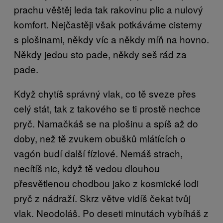
prachu věštěj leda tak rakovinu plic a nulový
komfort. Nejčastěji však potkáváme cisterny
s plošinami, někdy víc a někdy míň na hovno.
Někdy jedou sto pade, někdy seš rád za
pade.
Když chytíš správný vlak, co tě̌ sveze přes
celý stát, tak z takového se ti prostě nechce
pryč. Namačkáš se na plošinu a spíš až do
doby, než tě̌ zvukem obušků mlátících o
vagón budí další fízlové. Nemáš strach,
necítíš nic, když tě̌ vedou dlouhou
přesvětlenou chodbou jako z kosmické lodi
pryč z nádraží. Skrz větve vidíš čekat tvůj
vlak. Neodoláš. Po deseti minutách vybíháš z