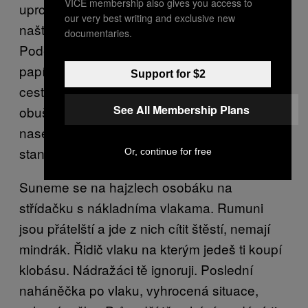
VICE membership also gives you access to
uprchlíci ani teroristi. Policie nás předává zpět
our very best writing and exclusive new
naštvaným maďarům, kdesi v polích.
documentaries.
Podepisování proběhne na kapotě auta,
papíry si příslušníci nastrkají do igelitek a po
Support for $2
cestě autem na nádraží nám vyhrožují
See All Membership Plans
obuškem. Hlídají abychom si koupili lístek a
nasedli na osobní vlak. Kupujeme jednu
stanici, ale projedem jich 15.
Or, continue for free
Suneme se na hajzlech osobáku na
střídačku s nákladníma vlakama. Rumuni
jsou přátelští a jde z nich cítit štěstí, nemají
mindrák. Řidič vlaku na kterým jedeš ti koupí
klobásu. Nádražáci tě ignoruji. Poslední
naháněčka po vlaku, vyhrocená situace,