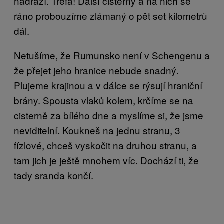
nádraží. Trefa! Další cisterny a na nich se
ráno probouzíme zlámaný o pět set kilometrů
dál.
Netušíme, že Rumunsko není v Schengenu a
že přejet jeho hranice nebude snadný.
Plujeme krajinou a v dálce se rýsují hraniční
brány. Spousta vlaků kolem, krčíme se na
cisterně za bílého dne a myslíme si, že jsme
neviditelní. Koukneš na jednu stranu, 3
fízlové, chceš vyskočit na druhou stranu, a
tam jich je ještě mnohem víc. Dochází ti, že
tady sranda končí.