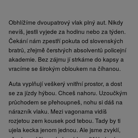
Obhlížíme dvoupatrový vlak plný aut. Nikdy
nevíš, jestli vyjede za hodinu nebo za týden.
Čekání nám zpestří pokuta od slovenských
bratrů, zřejmě̌ čerstvých absolventů policejní
akademie. Bez zájmu jí strkáme do kapsy a
vracíme se širokým obloukem na číhanou.
Auta vyplňují veškerý vnitřní prostor, a dost
se za jízdy hýbou. Chceš nahoru. Uzoučkým
průchodem se přehoupneš, nohu si dáš na
nárazník vlaku. Mezi vagonama vidíš
rozjetou zem kousek pod tebou. Tady by ti
ujela kecka jenom jednou. Ale jsme zvyklí,