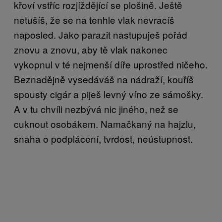
křoví vstříc rozjíždějící se plošině̌. Ještě
netušíš, že se na tenhle vlak nevracíš
naposled. Jako parazit nastupuješ pořád
znovu a znovu, aby tě vlak nakonec
vykopnul v té nejmenší díře uprostřed ničeho.
Beznadějně̌ vysedáváš na nádraží, kouříš
spousty cigár a piješ levný víno ze sámošky.
A v tu chvíli nezbývá nic jiného, než se
cuknout osobákem. Namačkaný na hajzlu,
snaha o podplácení, tvrdost, neústupnost.