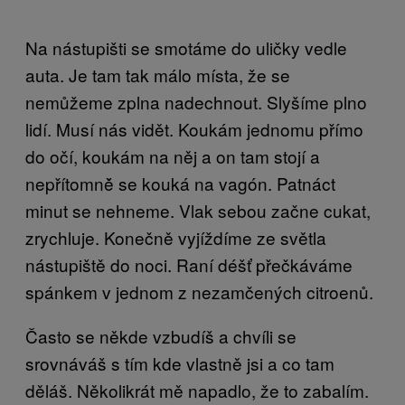
Na nástupišti se smotáme do uličky vedle
auta. Je tam tak málo místa, že se
nemůžeme zplna nadechnout. Slyšíme plno
lidí. Musí nás vidět. Koukám jednomu přímo
do očí, koukám na něj a on tam stojí a
nepřítomně̌ se kouká na vagón. Patnáct
minut se nehneme. Vlak sebou začne cukat,
zrychluje. Konečně vyjíždíme ze světla
nástupiště do noci. Raní déšť přečkáváme
spánkem v jednom z nezamčených citroenů.
Často se někde vzbudíš a chvíli se
srovnáváš s tím kde vlastně jsi a co tam
děláš. Několikrát mě napadlo, že to zabalím.