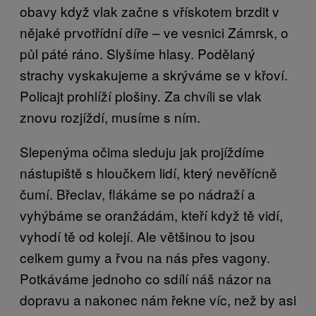
obavy když vlak začne s vřískotem brzdit v
nějaké prvotřídní díře – ve vesnici Zámrsk, o
půl páté ráno. Slyšíme hlasy. Podělaný
strachy vyskakujeme a skrýváme se v křoví.
Policajt prohlíží plošiny. Za chvíli se vlak
znovu rozjíždí, musíme s ním.
Slepenýma očima sleduju jak projíždíme
nástupiště s hloučkem lidí, který nevěřícně
čumí. Břeclav, flákáme se po nádraží a
vyhýbáme se oranžádám, kteří když tě vidí,
vyhodí tě od kolejí. Ale většinou to jsou
celkem gumy a řvou na nás přes vagony.
Potkáváme jednoho co sdílí náš názor na
dopravu a nakonec nám řekne víc, než by asi