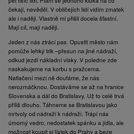
pět tisíc lidí. Ptám se jednoho kluka na co
čekají, nevěděl. V obličejích lidí vidím zmatek
ale i naději. Vlastně mi přišli docela šťastní.
Mají cíl, mají naději.
Jeden z nás ztrácí pas. Opustit město nám
pomůže lehký trik –přesun na jiné nádraží,
odkud jezdí nákladní vlaky. V poledne zde
naskakujeme na korbu s pražcema.
Natlačení mezi ně doufáme, že nás
nerozmáčknou. Dostáváme se až na hranice
Slovenska a dál do Bratislavy. Už to celé trvá
příliš dlouho. Táhneme se Bratislavou jako
mrtvoly od nádraží k nádraží. Trápí nás
úmorný vedro, nedostatek spánku a jídla, ale
možnost koupit si lístek do Prahy a beze