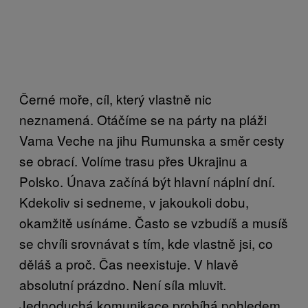
Černé moře, cíl, který vlastně nic
neznamená. Otáčíme se na párty na pláži
Vama Veche na jihu Rumunska a směr cesty
se obrací. Volíme trasu přes Ukrajinu a
Polsko. Únava začíná být hlavní náplní dní.
Kdekoliv si sedneme, v jakoukoli dobu,
okamžitě usínáme. Často se vzbudíš a musíš
se chvíli srovnávat s tím, kde vlastně jsi, co
děláš a proč. Čas neexistuje. V hlavě
absolutní prázdno. Není síla mluvit.
Jednoduchá komunikace probíhá pohledem,