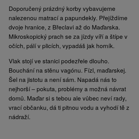
Doporučený prázdný korby vybavujeme
nalezenou matrací a papundekly. Přejíždíme
dvoje hranice, z Břeclavi až do Maďarska.
Mikroskopický prach se za jízdy víří a štípe v
očích, pálí v plicích, vypadáš jak horník.
Vlak stojí ve stanici podezřele dlouho.
Bouchání na stěnu vagónu. Fízl, maďarskej.
Šel na jistotu a není sám. Napadá nás to
nejhorší – pokuta, problémy a možná návrat
domů. Maďar si s tebou ale vůbec neví rady,
vrací občanku, dá ti pitnou vodu a vyhodí tě̌ z
nádraží.