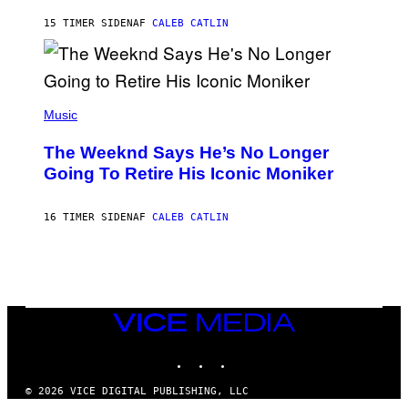
I
G
M
15 TIMER SIDEN
AF
CALEB CATLIN
E
M
)
O
S
E
N
(
F
P
Music
E
H
L
O
D
The Weeknd Says He’s No Longer
T
E
O
Going To Retire His Iconic Moniker
R
B
/
Y
G
P
E
16 TIMER SIDEN
AF
CALEB CATLIN
E
T
D
T
R
Y
O
I
B
M
E
A
C
G
E
VICE
E
R
S
MEDIA
R
)
INSTAGRAM
TIKTOK
YOUTUBE
A
/
G
© 2026 VICE DIGITAL PUBLISHING, LLC
E