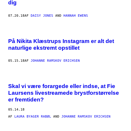
dig
07.20.18
AF
DAISY JONES
AND
HANNAH EWENS
På Nikita Klæstrups Instagram er alt det
naturlige ekstremt opstillet
05.15.18
AF
JOHANNE RAMSKOV ERICHSEN
Skal vi være forargede eller indse, at Fie
Laursens livestreamede brystforstørrelse
er fremtiden?
05.14.18
AF
LAURA BYAGER RABØL
AND
JOHANNE RAMSKOV ERICHSEN