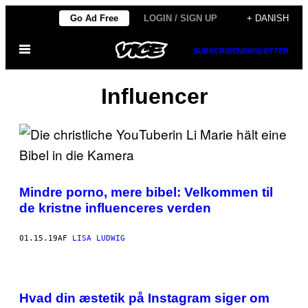
Spring
Go Ad Free
LOGIN / SIGN UP
+ DANISH
til
Åbn
indhold
SUBSCRIBE
NEWSLETTER
Menu
Influencer
Mindre porno, mere bibel: Velkommen til
de kristne influenceres verden
01.15.19
AF
LISA LUDWIG
Hvad din æstetik på Instagram siger om