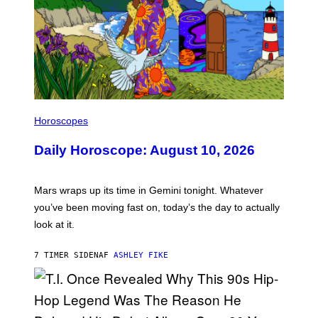
I
L
Horoscopes
L
U
Daily Horoscope: August 10, 2026
S
T
R
A
Mars wraps up its time in Gemini tonight. Whatever
T
I
you’ve been moving fast on, today’s the day to actually
O
look at it.
N
B
Y
7 TIMER SIDEN
AF
ASHLEY FIKE
R
E
E
S
A
.