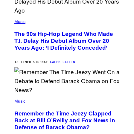
(
P
Music
H
O
The 90s Hip-Hop Legend Who Made
T
O
T.I. Delay His Debut Album Over 20
B
Years Ago: ‘I Definitely Conceded’
Y
J
O
H
13 TIMER SIDEN
AF
CALEB CATLIN
N
N
Y
N
U
N
E
(
Z
P
Music
/
H
W
O
I
Remember the Time Jeezy Clapped
T
R
O
Back at Bill O’Reilly and Fox News in
E
B
I
Defense of Barack Obama?
Y
M
T
A