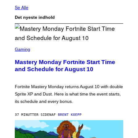
Se Alle
Det nyeste indhold
S
C
Gaming
R
E
Mastery Monday Fortnite Start Time
E
N
and Schedule for August 10
S
H
O
T
Fortnite Mastery Monday returns August 10 with double
:
Sprite XP and Dust. Here is what time the event starts,
E
P
its schedule and every bonus.
I
C
G
37 MINUTTER SIDEN
AF
BRENT KOEPP
A
M
E
S