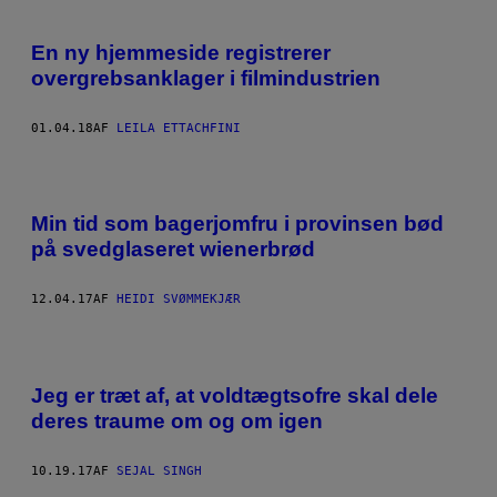
En ny hjemmeside registrerer
overgrebsanklager i filmindustrien
01.04.18
AF
LEILA ETTACHFINI
Min tid som bagerjomfru i provinsen bød
på svedglaseret wienerbrød
12.04.17
AF
HEIDI SVØMMEKJÆR
Jeg er træt af, at voldtægtsofre skal dele
deres traume om og om igen
10.19.17
AF
SEJAL SINGH