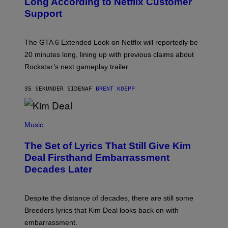
Long According to Netflix Customer
S
Support
H
O
T
:
The GTA 6 Extended Look on Netflix will reportedly be
R
O
20 minutes long, lining up with previous claims about
C
Rockstar’s next gameplay trailer.
K
S
T
35 SEKUNDER SIDEN
AF
BRENT KOEPP
A
R
G
A
P
M
H
Music
E
O
S
T
,
The Set of Lyrics That Still Give Kim
O
N
B
Deal Firsthand Embarrassment
E
Y
T
Decades Later
J
F
E
L
F
I
F
X
Despite the distance of decades, there are still some
K
R
Breeders lyrics that Kim Deal looks back on with
A
embarrassment.
V