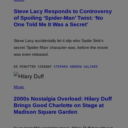
O
A
T
S
Steve Lacy Responds to Controversy
O
T
B
of Spoiling ‘Spider-Man’ Twist: ‘No
Y
One Told Me It Was a Secret’
J
A
M
I
Steve Lacy accidentally let it slip who Sadie Sink’s
E
M
secret ‘Spider-Man’ character was, before the movie
C
was even released.
C
A
R
60 MINUTTER SIDEN
AF
STEPHEN ANDREW GALIHER
T
H
Y
/
P
G
H
Music
E
O
T
T
T
2000s Nostalgia Overload: Hilary Duff
O
Y
B
Brings Good Charlotte on Stage at
I
Y
M
Madison Square Garden
E
A
M
G
M
E
A
S