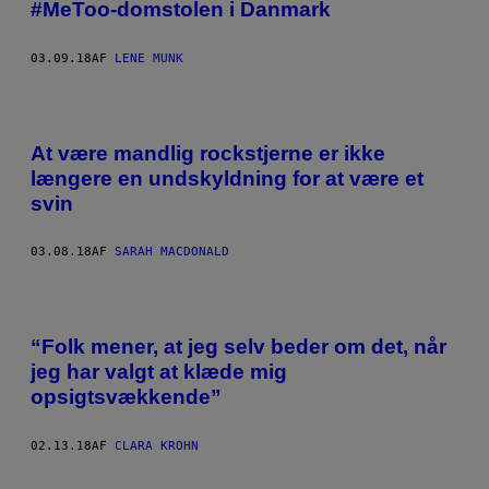
#MeToo-domstolen i Danmark
03.09.18
AF
LENE MUNK
At være mandlig rockstjerne er ikke
længere en undskyldning for at være et
svin
03.08.18
AF
SARAH MACDONALD
“Folk mener, at jeg selv beder om det, når
jeg har valgt at klæde mig
opsigtsvækkende”
02.13.18
AF
CLARA KROHN