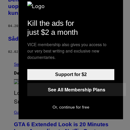
uopfordrede dick pics til en
kunstudstilling
Kill the ads for
04.20.16
AF
ALISON STEVENSON
just $2 a month
​Sådan sender du en internet troll i fængsel
VICE membership also gives you access to
our very best writing and exclusive new
02.02.16
AF
MADDISON CONNAUGHTON
documentaries.
Se Alle
Det nyeste indhold
Support for $2
See All Membership Plans
Or, continue for free
S
C
Gaming
R
E
GTA 6 Extended Look is 20 Minutes
E
N