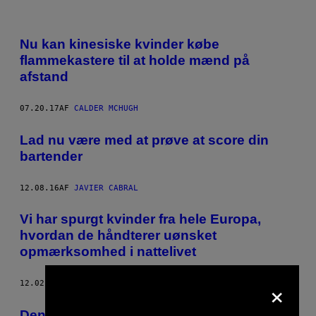
Nu kan kinesiske kvinder købe
flammekastere til at holde mænd på
afstand
07.20.17
AF
CALDER MCHUGH
Lad nu være med at prøve at score din
bartender
12.08.16
AF
JAVIER CABRAL
Vi har spurgt kvinder fra hele Europa,
hvordan de håndterer uønsket
opmærksomhed i nattelivet
×
12.02.16
AF
VICE STAFF
​Denne kvinde gjorde sin samling af