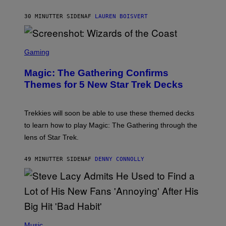
I
T
30 MINUTTER SIDEN
AF
LAUREN BOISVERT
Z
/
F
I
S
L
C
Gaming
M
R
M
E
A
Magic: The Gathering Confirms
E
G
N
Themes for 5 New Star Trek Decks
I
S
C
H
O
T
Trekkies will soon be able to use these themed decks
:
to learn how to play Magic: The Gathering through the
W
I
lens of Star Trek.
Z
A
R
49 MINUTTER SIDEN
AF
DENNY CONNOLLY
D
S
O
F
T
H
E
P
C
H
Music
O