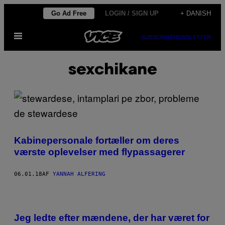
Spring
Go Ad Free
LOGIN / SIGN UP
+ DANISH
til
Åbn
indhold
SUBSCRIBE
NEWSLETTER
Menu
sexchikane
Kabinepersonale fortæller om deres
værste oplevelser med flypassagerer
06.01.18
AF
YANNAH ALFERING
Jeg ledte efter mændene, der har været for