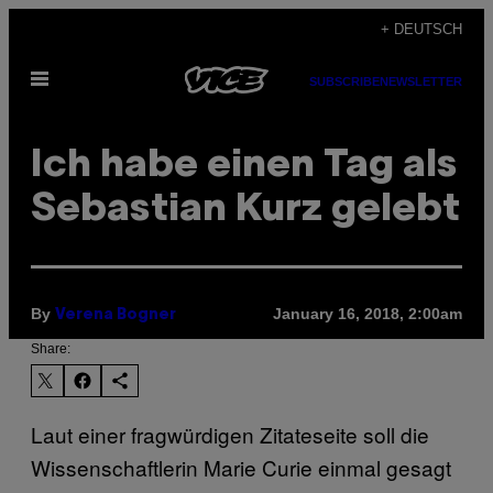
Skip
+ DEUTSCH
to
Open
content
SUBSCRIBE
NEWSLETTER
Menu
Ich habe einen Tag als
Sebastian Kurz gelebt
By
January 16, 2018, 2:00am
Verena Bogner
Share:
Laut einer fragwürdigen Zitateseite soll die
Wissenschaftlerin Marie Curie einmal gesagt