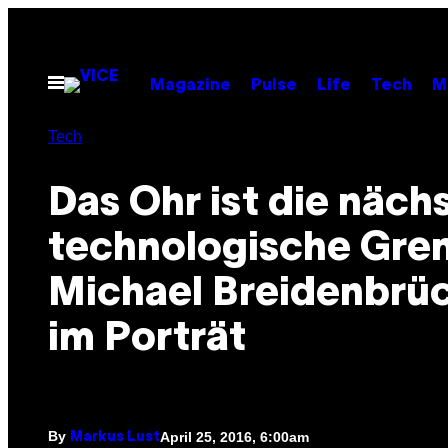
Skip
to
content
Open
Magazine
Pulse
Life
Tech
M
Menu
Tech
Das Ohr ist die näch
technologische Gren
Michael Breidenbrü
im Porträt
By
April 25, 2016, 6:00am
Markus Lust