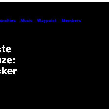
unchies
Music
Waypoint
Members
ste
ze:
cker