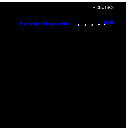
+ DEUTSCH
Instagram
TikTok
YouTube
Google
Goog
Subscribe
Newsletter
Discove
Top
Posts