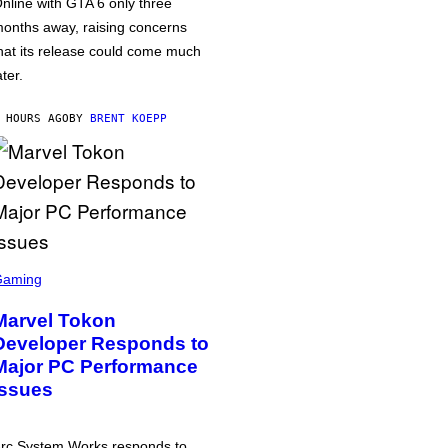
nline with GTA 6 only three
onths away, raising concerns
hat its release could come much
ater.
 HOURS AGO
BY
BRENT KOEPP
Gaming
Marvel Tokon
Developer Responds to
Major PC Performance
Issues
rc System Works responds to