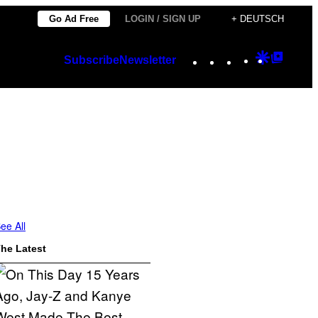
Go Ad Free
LOGIN / SIGN UP
+ DEUTSCH
Instagram
TikTok
YouTube
Google
Googl
Subscribe
Newsletter
Discover
Top
Posts
ee All
he Latest