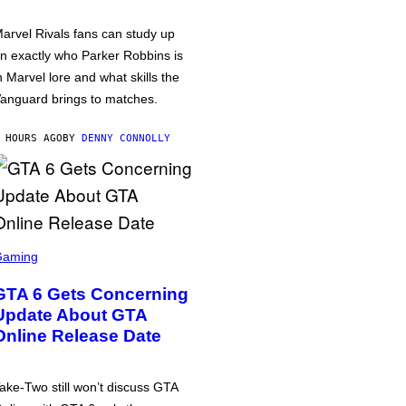
arvel Rivals fans can study up
n exactly who Parker Robbins is
n Marvel lore and what skills the
anguard brings to matches.
 HOURS AGO
BY
DENNY CONNOLLY
Gaming
GTA 6 Gets Concerning
Update About GTA
Online Release Date
ake-Two still won’t discuss GTA