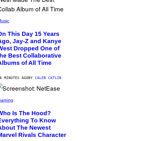
usic
On This Day 15 Years
Ago, Jay-Z and Kanye
West Dropped One of
the Best Collaborative
Albums of All Time
6 MINUTES AGO
BY
CALEB CATLIN
Gaming
Who Is The Hood?
Everything To Know
About The Newest
Marvel Rivals Character