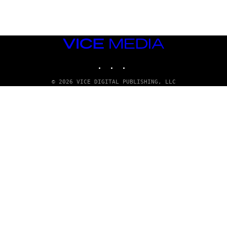
T
T
Y
I
M
VICE
A
MEDIA
G
E
INSTAGRAM
TIKTOK
YOUTUBE
S
© 2026 VICE DIGITAL PUBLISHING, LLC