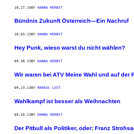
10.27.14
BY
HANNA HERBST
Bündnis Zukunft Österreich—Ein Nachruf
10.03.13
BY
HANNA HERBST
Hey Punk, wieso warst du nicht wählen?
09.30.13
BY
HANNA HERBST
Wir waren bei ATV Meine Wahl und auf der P
09.23.13
BY
MARKUS LUST
Wahlkampf ist besser als Weihnachten
09.20.13
BY
HANNA HERBST
Der Pitbull als Politiker, oder: Franz Stroh