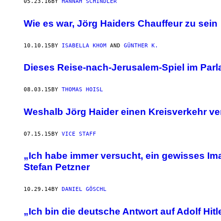
05.23.16
BY
HANNAH SCHINDLER
Wie es war, Jörg Haiders Chauffeur zu sein
10.10.15
BY
ISABELLA KHOM
AND
GÜNTHER K.
Dieses Reise-nach-Jerusalem-Spiel im Parl
08.03.15
BY
THOMAS HOISL
Weshalb Jörg Haider einen Kreisverkehr ver
07.15.15
BY
VICE STAFF
„Ich habe immer versucht, ein gewisses Im
Stefan Petzner
10.29.14
BY
DANIEL GÖSCHL
„Ich bin die deutsche Antwort auf Adolf H