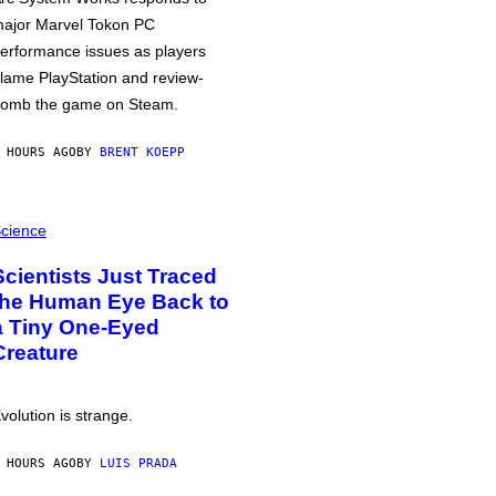
ajor Marvel Tokon PC
erformance issues as players
lame PlayStation and review-
omb the game on Steam.
 HOURS AGO
BY
BRENT KOEPP
cience
Scientists Just Traced
the Human Eye Back to
a Tiny One-Eyed
Creature
volution is strange.
 HOURS AGO
BY
LUIS PRADA