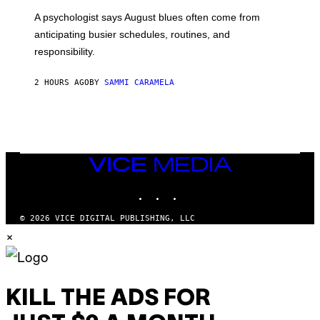
A psychologist says August blues often come from
anticipating busier schedules, routines, and
responsibility.
2 HOURS AGO
BY
SAMMI CARAMELA
VICE
MEDIA
INSTAGRAM
TIKTOK
YOUTUBE
© 2026 VICE DIGITAL PUBLISHING, LLC
×
KILL THE ADS FOR