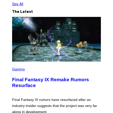
See All
The Latest
S
C
Gaming
R
E
Final Fantasy IX Remake Rumors
E
N
Resurface
S
H
O
T
Final Fantasy IX rumors have resurfaced after an
:
industry insider suggests that the project was very far
S
Q
along in development.