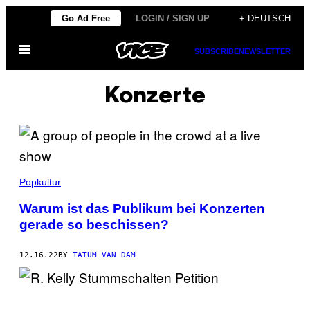
Skip
Go Ad Free
LOGIN / SIGN UP
+ DEUTSCH
to
Open
content
SUBSCRIBE
NEWSLETTER
Menu
Konzerte
Popkultur
Warum ist das Publikum bei Konzerten
gerade so beschissen?
12.16.22
BY
TATUM VAN DAM