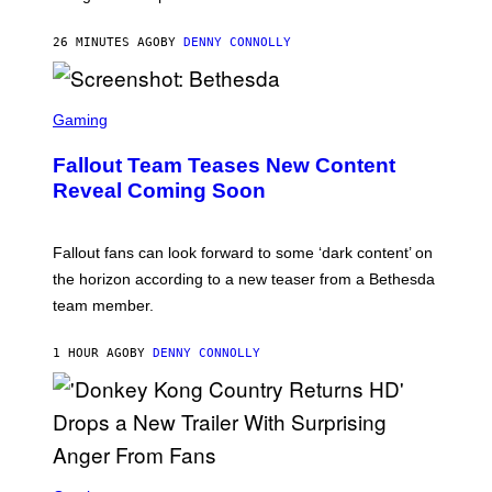
U
A
R
26 MINUTES AGO
BY
DENNY CONNOLLY
E
E
N
S
I
C
Gaming
X
R
E
Fallout Team Teases New Content
E
N
Reveal Coming Soon
S
H
O
T
Fallout fans can look forward to some ‘dark content’ on
:
the horizon according to a new teaser from a Bethesda
B
E
team member.
T
H
E
1 HOUR AGO
BY
DENNY CONNOLLY
S
D
A
S