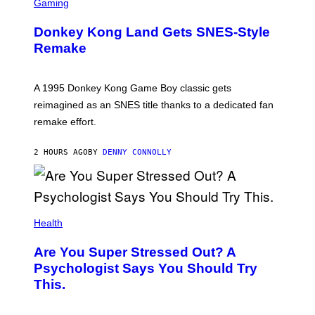
C
Gaming
R
E
Donkey Kong Land Gets SNES-Style
E
N
Remake
S
H
O
T
A 1995 Donkey Kong Game Boy classic gets
:
reimagined as an SNES title thanks to a dedicated fan
N
I
remake effort.
N
T
E
2 HOURS AGO
BY
DENNY CONNOLLY
N
D
O
Health
Are You Super Stressed Out? A
Psychologist Says You Should Try
This.