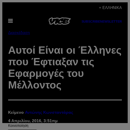
Μετάβαση
+ ΕΛΛΗΝΙΚΆ
στο
Ανοίξτε
περιεχόμενο
SUBSCRIBE
NEWSLETTER
το
μενού
Διασκέδαση
Αυτοί Είναι οι Έλληνες
που Έφτιαξαν τις
Εφαρμογές του
Μέλλοντος
Κείμενο
Αντώνης Κωνσταντάρας
4 Απριλίου, 2016, 3:51πμ
Kοινοποίηση