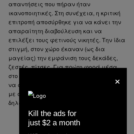
απαντήσεις που πήραν ήταν
ικανοποιητικές. Στη συνέχεια, η κριτική
επιτροπή αποσύρθηκε για να κάνει την
απαραίτητη διαβούλευση και να
επιλέξει τους φετινούς νικητές. Την ίδια
στιγμή, στον χώρο έκαναν (ως δια
μαγείας) την εμφάνιση τους δεκάδες,
ζεστές, πίτσες. Για πρώτη φορά μέσα
×
στο Σαββατοκύριακο, είχα την ευκαιρία
να ασχοληθώ με κάτι στο οποίο, μπορώ
με σιγουριά να πω ότι είμαι ειδικός:
δηλαδή, το να τρώω πίτσες.
Kill the ads for
just $2 a month
Την ώρα που οι κριτές