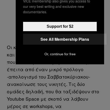
VICE membership also gives you access to
αποφάσιζαν τους νικητές στην
our very best writing and exclusive new
documentaries.
ταράτσα στο Ρομάντσο (επάνω
φωτογραφία), κάποιοι δίπλα
Support for $2
χαλάρωναν παίζοντας
μπάσκετ
See All Membership Plans
Οι κριτές δεν άργησαν να επιστρέψουν
και έτσι, ο άνθρωπος της Snook (εταιρία
Or, continue for free
που ανέλαβε το στήσιμο του event),
έπειτα από έναν μικρό πρόλογο
-απολογισμό του Σαββατοκύριακου-
ανακοίνωσε τους νικητές. Τις δύο
ομάδες δηλαδή, που θα ταξιδέψουν στο
Youtube Space με σκοπό να λάβουν
μέρος σε workshops, να