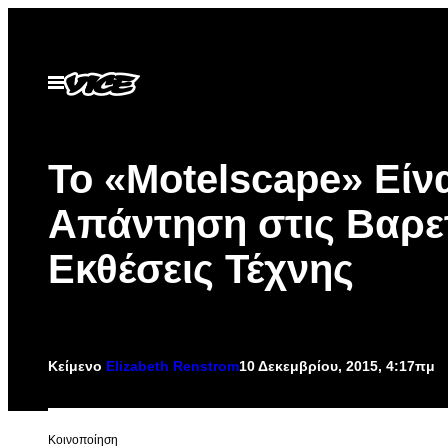
Μετάβαση
στο
περιεχόμενο
Ανοίξτε
το
μενού
Το «Motelscape» Είνα
Απάντηση στις Βαρε
Εκθέσεις Τέχνης
Κείμενο
Elizabeth Renstrom
10 Δεκεμβρίου, 2015, 4:17πμ
Kοινοποίηση