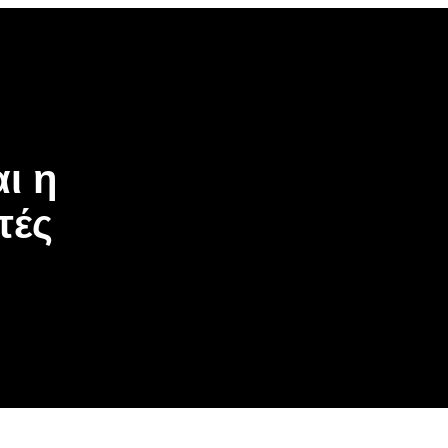
ι η
τές