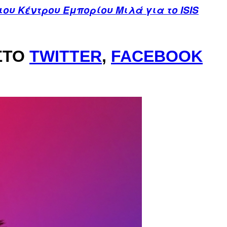
ου Κέντρου Εμπορίου Μιλά για το ISIS
ΣΤΟ
TWITTER
,
FACEBOOK