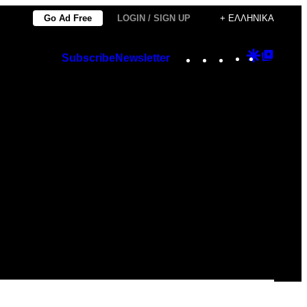
Go Ad Free
LOGIN / SIGN UP
+ ΕΛΛΗΝΙΚΆ
Instagram
TikTok
YouTube
Google
Googl
Subscribe
Newsletter
Discover
Top
Posts