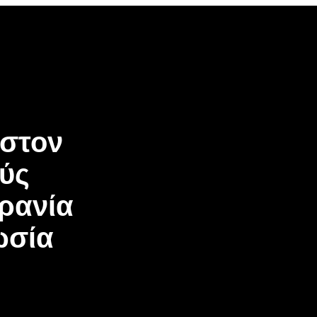
 στον
ύς
ρανία
ωσία