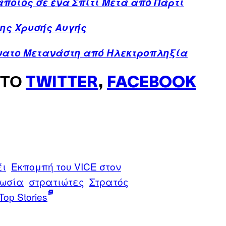
ποιος σε ένα Σπίτι Μετά από Πάρτι
της Χρυσής Αυγής
άνατο Μετανάστη από Ηλεκτροπληξία
ΣΤΟ
TWITTER
,
FACEBOOK
έι
Εκπομπή του VICE στον
ωσία
στρατιώτες
Στρατός
Top Stories