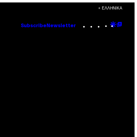
+ ΕΛΛΗΝΙΚΆ
Instagram
TikTok
YouTube
Google
Goog
Subscribe
Newsletter
Discove
Top
Posts