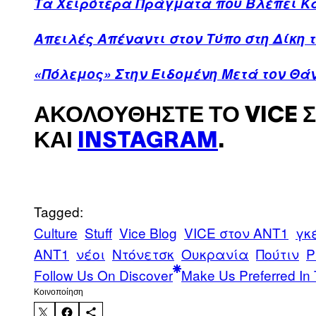
Τα Χειρότερα Πράγματα που Βλέπει Κά
Απειλές Απέναντι στον Τύπο στη Δίκη 
«Πόλεμος» Στην Ειδομένη Μετά τον Θ
ΑΚΟΛΟΥΘΉΣΤΕ ΤΟ VICE 
ΚΑΙ
INSTAGRAM
.
Tagged:
Culture
Stuff
Vice Blog
VICE στον ΑΝΤ1
γκ
ΑΝΤ1
νέοι
Ντόνετσκ
Ουκρανία
Πούτιν
Ρ
Follow Us On Discover
Make Us Preferred In 
Kοινοποίηση