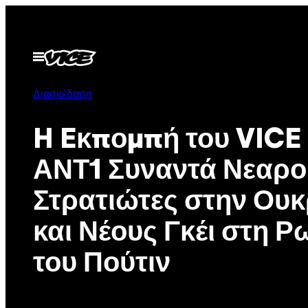
Μετάβαση
στο
περιεχόμενο
Ανοίξτε
το
μενού
Διασκέδαση
H Eκπομπή του VICE
ΑΝΤ1 Συναντά Νεαρο
Στρατιώτες στην Ουκ
και Νέους Γκέι στη Ρ
του Πούτιν