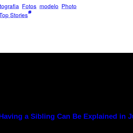
tografia
Fotos
modelo
Photo
Top Stories
Having a Sibling Can Be Explained in 