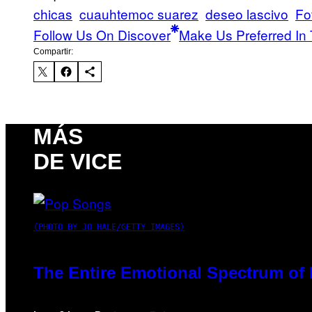
chicas
cuauhtemoc suarez
deseo lascivo
Fo
Follow Us On Discover
Make Us Preferred In 
Compartir:
MÁS
DE VICE
(PHOTO BY JO HALE/GETTY IMAGES)
The Entire Emotional Spectrum of 