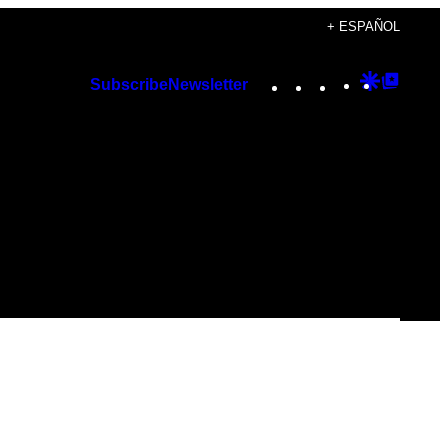
+ ESPAÑOL
Instagram
TikTok
YouTube
Google
Googl
Subscribe
Newsletter
Discover
Top
Posts