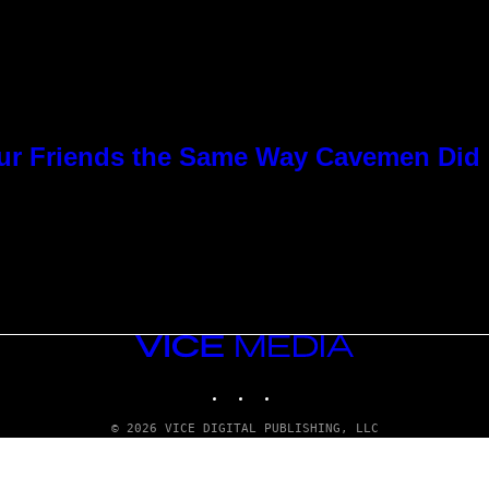
Our Friends the Same Way Cavemen Did
VICE
MEDIA
INSTAGRAM
TIKTOK
YOUTUBE
© 2026 VICE DIGITAL PUBLISHING, LLC