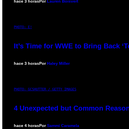
hace 3 horas
Por
Lauren Boisvert
PHOTO: E!
It’s Time for WWE to Bring Back ‘T
hace 3 horas
Por
Haley Miller
PHOTO: GCSHUTTER / GETTY IMAGES
4 Unexpected but Common Reasons
hace 4 horas
Por
Sammi Caramela