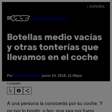
Saltar
+ ESPAÑOL
al
Abrir
Subscribe
Newsletter
contenido
Menú
Botellas medio vacías
y otras tonterías que
llevamos en el coche
Por
junio 10, 2018, 11:00pm
Andrea Servert
Compartir:
A una persona la conocerás por su coche. Y
no por lo bonito, o feo, que sea por fuera,