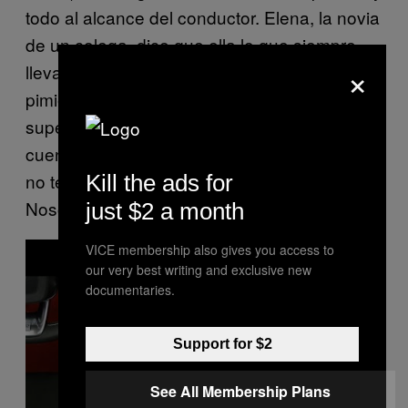
todo al alcance del conductor. Elena, la novia
de un colega, dice que ella lo que siempre
×
lleva encima son dos tarros con sal y
pimienta, para ir segura en la carretera. Una
superstición que heredó de su abuela, nos
cuenta. Para eso, por suerte o por desgracia,
no tenemos espacio designado todavía.
Kill the ads for
Nosotros somos más de cazasueños.
just $2 a month
P
VICE membership also gives you access to
l
our very best writing and exclusive new
a
y
documentaries.
v
i
d
e
Support for $2
o
See All Membership Plans