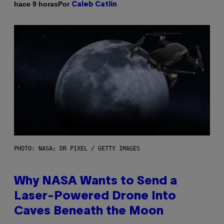
Por
hace 9 horas
Caleb Catlin
PHOTO: NASA; DR PIXEL / GETTY IMAGES
Why NASA Wants to Send a
Laser-Powered Drone Into
Caves Beneath the Moon