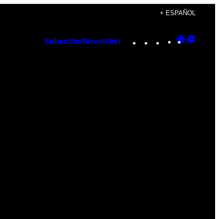
+ ESPAÑOL
Instagram
TikTok
YouTube
Google
Googl
Subscribe
Newsletter
Discover
Top
Posts