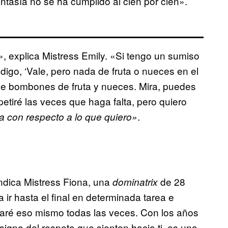
antasía no se ha cumplido al cien por cien».
, explica Mistress Emily. «Si tengo un sumiso
go, ‘Vale, pero nada de fruta o nueces en el
 de bombones de fruta y nueces. Mira, puedes
etiré las veces que haga falta, pero quiero
.
a con respecto a lo que quiero»
indica Mistress Fiona, una
de 28
dominatrix
ir hasta el final en determinada tarea e
eraré eso mismo todas las veces. Con los años
signo del respeto que sienten hacia ti, es una