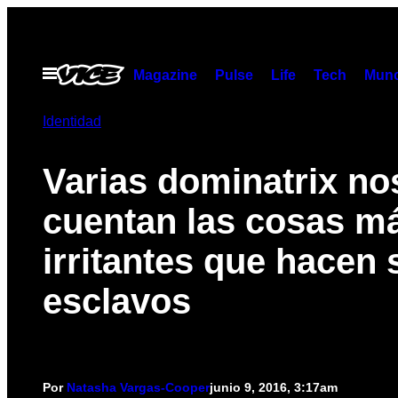
Saltar
al
contenido
Abrir
Magazine
Pulse
Life
Tech
Munc
Menú
Identidad
Varias dominatrix no
cuentan las cosas m
irritantes que hacen 
esclavos
Por
Natasha Vargas-Cooper
junio 9, 2016, 3:17am