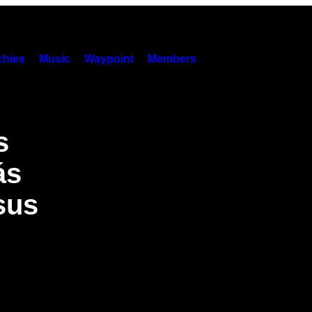
hies
Music
Waypoint
Members
s
ás
sus