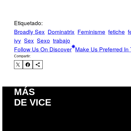
Etiquetado:
Broadly Sex
Dominatrix
Feminisme
fetiche
f
ivy
Sex
Sexo
trabajo
Follow Us On Discover
Make Us Preferred In 
Compartir:
MÁS
DE VICE