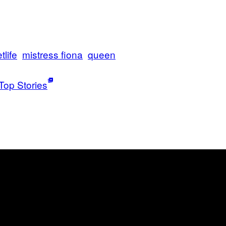
etlife
mistress fiona
queen
Top Stories