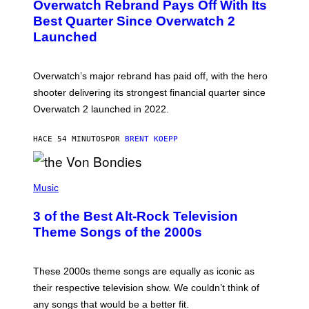
Overwatch Rebrand Pays Off With Its
E
N
Best Quarter Since Overwatch 2
S
Launched
H
O
T
:
Overwatch’s major rebrand has paid off, with the hero
B
L
shooter delivering its strongest financial quarter since
I
Overwatch 2 launched in 2022.
Z
Z
A
HACE 54 MINUTOS
POR
BRENT KOEPP
R
D
P
H
Music
O
T
3 of the Best Alt-Rock Television
O
B
Theme Songs of the 2000s
Y
J
A
M
These 2000s theme songs are equally as iconic as
I
their respective television show. We couldn’t think of
E
M
any songs that would be a better fit.