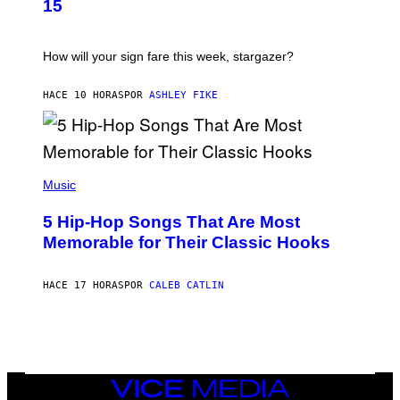
T
G
15
R
E
A
S
T
I
How will your sign fare this week, stargazer?
O
N
B
HACE 10 HORAS
POR
ASHLEY FIKE
Y
R
E
E
S
(
A
P
Music
H
O
5 Hip-Hop Songs That Are Most
T
O
Memorable for Their Classic Hooks
B
Y
S
HACE 17 HORAS
POR
CALEB CATLIN
T
E
V
E
G
R
A
N
VICE
I