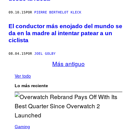
09.10.15
POR
PIERRE BERTHELOT KLECK
El conductor más enojado del mundo se
da en la madre al intentar patear a un
ciclista
08.04.15
POR
JOEL GOLBY
Más antiguo
Ver todo
Lo más reciente
S
C
Gaming
R
E