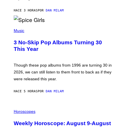
C
C
A
HACE 3 HORAS
POR
DAN MILAM
R
T
H
P
Y
H
Music
/
O
W
T
I
3 No-Skip Pop Albums Turning 30
O
R
B
E
This Year
Y
I
T
M
I
A
M
G
Though these pop albums from 1996 are turning 30 in
R
E
2026, we can still listen to them front to back as if they
O
N
were released this year.
E
Y
/
HACE 5 HORAS
POR
DAN MILAM
G
E
T
I
T
L
Horoscopes
Y
L
I
U
M
Weekly Horoscope: August 9-August
S
A