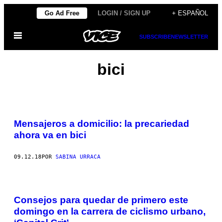
Saltar
Go Ad Free
LOGIN / SIGN UP
+ ESPAÑOL
al
Abrir
contenido
SUBSCRIBE
NEWSLETTER
Menú
bici
Mensajeros a domicilio: la precariedad
ahora va en bici
09.12.18
POR
SABINA URRACA
Consejos para quedar de primero este
domingo en la carrera de ciclismo urbano,