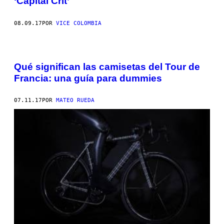
‘Capital Crit’
08.09.17
POR
VICE COLOMBIA
Qué significan las camisetas del Tour de
Francia: una guía para dummies
07.11.17
POR
MATEO RUEDA