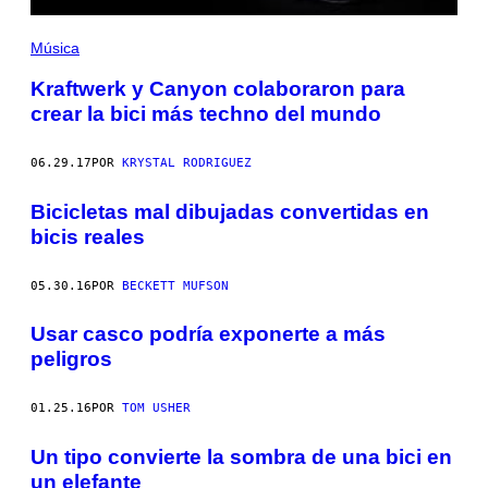
Música
Kraftwerk y Canyon colaboraron para
crear la bici más techno del mundo
06.29.17
POR
KRYSTAL RODRIGUEZ
Bicicletas mal dibujadas convertidas en
bicis reales
05.30.16
POR
BECKETT MUFSON
Usar casco podría exponerte a más
peligros
01.25.16
POR
TOM USHER
Un tipo convierte la sombra de una bici en
un elefante