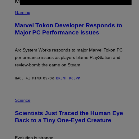
S
C
Gaming
R
E
Marvel Tokon Developer Responds to
E
N
Major PC Performance Issues
S
H
O
T
Arc System Works responds to major Marvel Tokon PC
:
performance issues as players blame PlayStation and
P
L
review-bomb the game on Steam.
A
Y
S
HACE 41 MINUTOS
POR
BRENT KOEPP
T
A
T
P
I
H
Science
O
O
N
T
,
Scientists Just Traced the Human Eye
O
S
:
T
Back to a Tiny One-Eyed Creature
C
E
S
A
A
M
I
Evolution is strange.