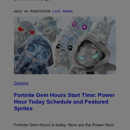
M
A
G
HACE 44 MINUTOS
POR
LUIS PRADA
E
S
/
G
E
T
T
Y
I
M
A
G
E
S
S
C
Gaming
R
E
Fortnite Gem Hours Start Time: Power
E
N
Hour Today Schedule and Featured
S
Sprites
H
O
T
:
Fortnite Gem Hours is today. Here are the Power Hour
E