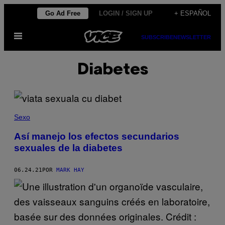
Saltar
Go Ad Free
LOGIN / SIGN UP
+ ESPAÑOL
al
Abrir
contenido
SUBSCRIBE
NEWSLETTER
Menú
Diabetes
Sexo
Así manejo los efectos secundarios
sexuales de la diabetes
06.24.21
POR
MARK HAY