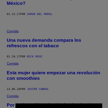
México?
01.12.17
POR
SARAH DEL MORAL
Comida
Una nueva demanda compara los
refrescos con el tabaco
01.10.17
POR
NICK ROSE
Comida
Esta mujer quiere empezar una revolución
con smoothies
12.06.16
POR
JAVIER CABRAL
Comida
Por qué Nestlé está reduciendo el azúcar