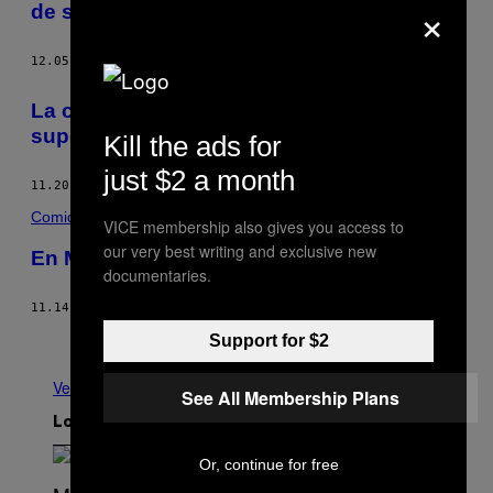
×
de su chocolate
12.05.16
POR
PHOEBE HURST
La cifra de diabéticos en el mundo ya
superó los 400 millones… y contando
Kill the ads for
just $2 a month
11.20.16
POR
MARTÍN ANDRADE
Comida
VICE membership also gives you access to
our very best writing and exclusive new
En México el azúcar es letal
documentaries.
11.14.16
POR
STAFF DE MUNCHIES
Más antiguo
Support for $2
Ver todo
See All Membership Plans
Lo más reciente
Or, continue for free