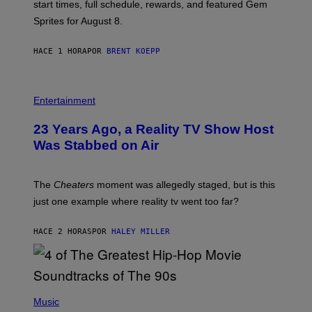
P
start times, full schedule, rewards, and featured Gem
I
Sprites for August 8.
C
G
A
HACE 1 HORA
POR
BRENT KOEPP
M
E
S
Entertainment
23 Years Ago, a Reality TV Show Host
Was Stabbed on Air
The
Cheaters
moment was allegedly staged, but is this
just one example where reality tv went too far?
HACE 2 HORAS
POR
HALEY MILLER
(
P
Music
H