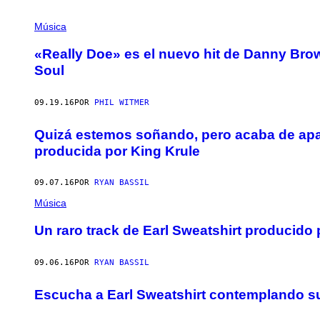
Música
«Really Doe» es el nuevo hit de Danny Brow
Soul
09.19.16
POR
PHIL WITMER
Quizá estemos soñando, pero acaba de apar
producida por King Krule
09.07.16
POR
RYAN BASSIL
Música
Un raro track de Earl Sweatshirt producido
09.06.16
POR
RYAN BASSIL
Escucha a Earl Sweatshirt contemplando su