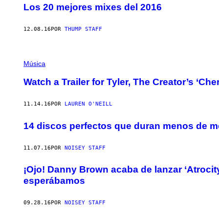
Los 20 mejores mixes del 2016
12.08.16
POR
THUMP STAFF
Música
Watch a Trailer for Tyler, The Creator’s ‘C
11.14.16
POR
LAUREN O'NEILL
14 discos perfectos que duran menos de m
11.07.16
POR
NOISEY STAFF
¡Ojo! Danny Brown acaba de lanzar ‘Atrocit
esperábamos
09.28.16
POR
NOISEY STAFF