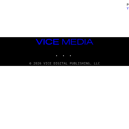
Y
VICE
MEDIA
INSTAGRAM
TIKTOK
YOUTUBE
© 2026 VICE DIGITAL PUBLISHING, LLC