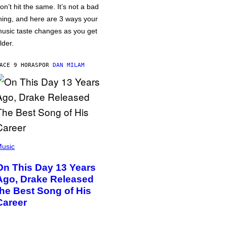
on’t hit the same. It’s not a bad
hing, and here are 3 ways your
usic taste changes as you get
lder.
ACE 9 HORAS
POR
DAN MILAM
usic
On This Day 13 Years
Ago, Drake Released
the Best Song of His
Career