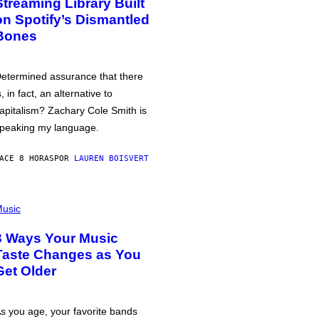
Streaming Library Built
on Spotify’s Dismantled
Bones
etermined assurance that there
s, in fact, an alternative to
apitalism? Zachary Cole Smith is
peaking my language.
ACE 8 HORAS
POR
LAUREN BOISVERT
usic
3 Ways Your Music
Taste Changes as You
Get Older
s you age, your favorite bands