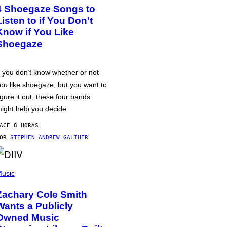
4 Shoegaze Songs to
Listen to if You Don’t
Know if You Like
Shoegaze
f you don’t know whether or not
ou like shoegaze, but you want to
igure it out, these four bands
ight help you decide.
ACE 8 HORAS
POR
STEPHEN ANDREW GALIHER
usic
Zachary Cole Smith
Wants a Publicly
Owned Music