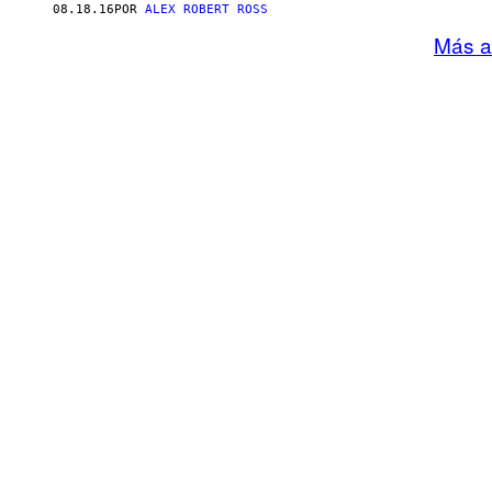
08.18.16
POR
ALEX ROBERT ROSS
Más a