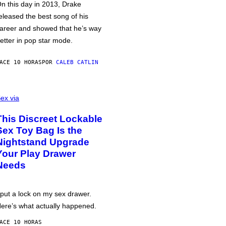
n this day in 2013, Drake
eleased the best song of his
areer and showed that he’s way
etter in pop star mode.
ACE 10 HORAS
POR
CALEB CATLIN
ex via
This Discreet Lockable
Sex Toy Bag Is the
Nightstand Upgrade
Your Play Drawer
Needs
 put a lock on my sex drawer.
ere’s what actually happened.
ACE 10 HORAS