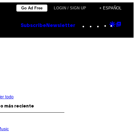
Go Ad Free
LOGIN / SIGN UP
+ ESPAÑOL
Instagram
TikTok
YouTube
Google
Goog
Subscribe
Newsletter
Discove
Top
Posts
er todo
o más reciente
usic