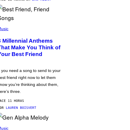
usic
3 Millennial Anthems
That Make You Think of
Your Best Friend
f you need a song to send to your
est friend right now to let them
now you’re thinking about them,
ere’s three.
ACE 11 HORAS
POR
LAUREN BOISVERT
usic