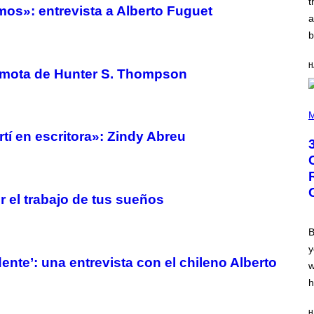
t
N
os»: entrevista a Alberto Fuguet
B
a
Y
b
R
E
E
H
S
e mota de Hunter S. Thompson
A
.
P
H
M
O
í en escritora»: Zindy Abreu
T
O
B
Y
G
R
r el trabajo de tus sueños
E
G
O
R
B
Y
y
B
dente’: una entrevista con el chileno Alberto
O
w
J
O
h
R
Q
U
H