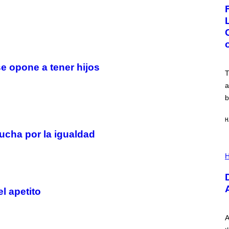
G
E
:
N
I
C
K
D
O
e opone a tener hijos
V
T
E
a
b
H
ucha por la igualdad
I
L
H
L
U
S
T
l apetito
R
A
T
I
A
O