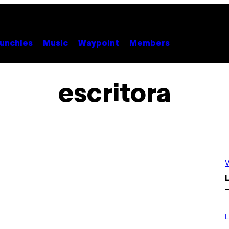
unchies
Music
Waypoint
Members
escritora
V
L
I
M
L
A