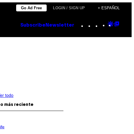
Go Ad Free
LOGIN / SIGN UP
+ ESPAÑOL
Instagram
TikTok
YouTube
Google
Goog
Subscribe
Newsletter
Discove
Top
Posts
er todo
o más reciente
ife