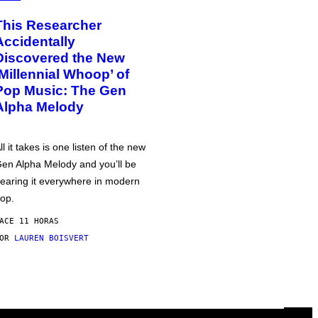
This Researcher
Accidentally
Discovered the New
‘Millennial Whoop’ of
Pop Music: The Gen
Alpha Melody
ll it takes is one listen of the new
en Alpha Melody and you’ll be
earing it everywhere in modern
op.
ACE 11 HORAS
POR
LAUREN BOISVERT