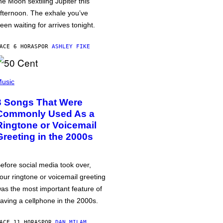
he Moon sextiling Jupiter this
fternoon. The exhale you’ve
een waiting for arrives tonight.
ACE 6 HORAS
POR
ASHLEY FIKE
usic
3 Songs That Were
Commonly Used As a
Ringtone or Voicemail
Greeting in the 2000s
efore social media took over,
our ringtone or voicemail greeting
as the most important feature of
aving a cellphone in the 2000s.
ACE 11 HORAS
POR
DAN MILAM