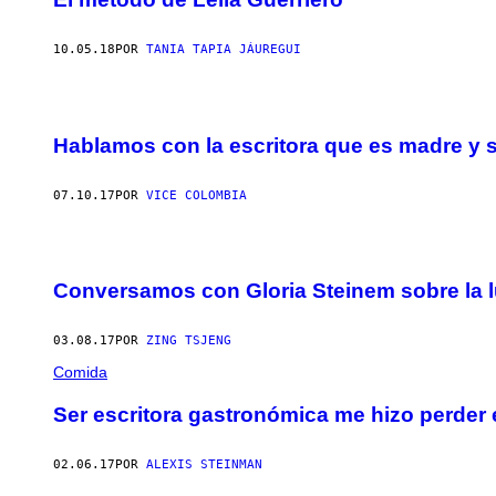
10.05.18
POR
TANIA TAPIA JÁUREGUI
Hablamos con la escritora que es madre y s
07.10.17
POR
VICE COLOMBIA
Conversamos con Gloria Steinem sobre la l
03.08.17
POR
ZING TSJENG
Comida
Ser escritora gastronómica me hizo perder e
02.06.17
POR
ALEXIS STEINMAN