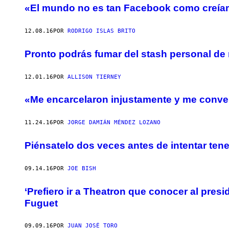
«El mundo no es tan Facebook como creíam
12.08.16
POR
RODRIGO ISLAS BRITO
Pronto podrás fumar del stash personal d
12.01.16
POR
ALLISON TIERNEY
«Me encarcelaron injustamente y me convert
11.24.16
POR
JORGE DAMIÁN MÉNDEZ LOZANO
Piénsatelo dos veces antes de intentar tene
09.14.16
POR
JOE BISH
‘Prefiero ir a Theatron que conocer al presi
Fuguet
09.09.16
POR
JUAN JOSÉ TORO