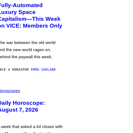
Fully-Automated
Luxury Space
Capitalism—This Week
on VICE: Members Only
he war between the old world
nd the new world rages on,
ehind the paywall this week.
ACE 4 HORAS
POR
EMMA GARLAND
oroscopes
Daily Horoscope:
August 7, 2026
 week that asked a lot closes with