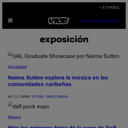
Saltar
+ ESPAÑOL
al
Abrir
contenido
SUBSCRIBE
NEWSLETTER
Menú
exposición
Actualidad
Naima Sutton explora la música en las
comunidades caribeñas
09.21.20
POR
DIYORA SHADIJANOVA
Música
Mira las primeras fotos de la expo de Daft