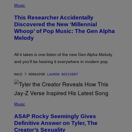
(
G
P
Music
E
H
T
O
T
This Researcher Accidentally
T
Y
O
I
Discovered the New ‘Millennial
B
M
Whoop’ of Pop Music: The Gen Alpha
Y
A
T
G
Melody
A
E
Y
S
L
F
O
O
All it takes is one listen of the new Gen Alpha Melody
R
R
and you’ll be hearing it everywhere in modern pop.
H
R
I
A
L
D
HACE 7 HORAS
POR
LAUREN BOISVERT
L
I
/
O
G
D
E
I
T
S
T
N
P
Y
E
H
Music
I
Y
O
M
T
A
ASAP Rocky Seemingly Gives
O
G
B
Definitive Answer on Tyler, The
E
Y
S
Creator’s Sexuality
M