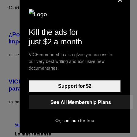
12.04.17
POR
VICE COLOMBIA
Kill the ads for
¿Por qué John Baldessari es tan
just $2 a month
importante para el arte conceptual?
VICE membership also gives you access to
11.17.17
POR
CLARA LÓPEZ
our very best writing and exclusive new
documentaries.
VICE recomienda seis eventos culturales
Support for $2
para hacer esta semana en Bogotá
See All Membership Plans
10.30.17
POR
VICE COLOMBIA
Más antiguo
Or, continue for free
Ver todo
Lo más reciente