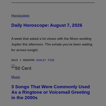
I
L
Horoscopes
L
U
Daily Horoscope: August 7, 2026
S
T
R
A
A week that asked a lot closes with the Moon sextiling
T
I
Jupiter this afternoon. The exhale you’ve been waiting
O
for arrives tonight.
N
B
Y
HACE 1 HORA
POR
ASHLEY FIKE
R
E
E
S
P
A
H
Music
.
O
T
3 Songs That Were Commonly Used
O
B
As a Ringtone or Voicemail Greeting
Y
in the 2000s
G
R
E