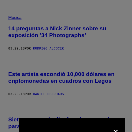
Música
14 preguntas a Nick Zinner sobre su
exposición ’34 Photographs’
03.29.18
POR
RODRIGO ALCOCER
Este artista escondió 10,000 dólares en
criptomonedas en cuadros con Legos
03.25.18
POR
DANIEL OBERHAUS
Siete eventos de diseño, cine y tatuajes
×
para esta semana