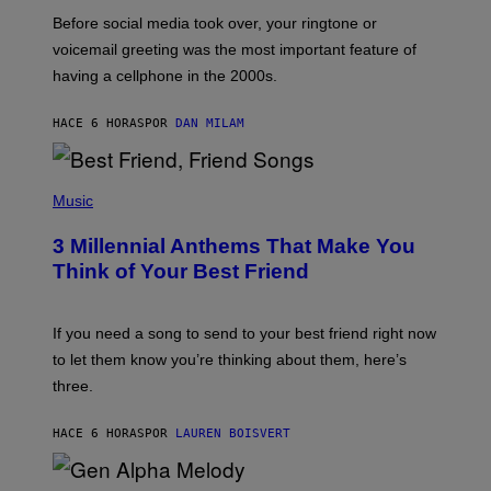
G
Before social media took over, your ringtone or
O
R
voicemail greeting was the most important feature of
Y
having a cellphone in the 2000s.
B
O
J
HACE 6 HORAS
POR
DAN MILAM
O
R
Q
U
P
E
H
Music
Z
O
/
T
G
3 Millennial Anthems That Make You
O
E
B
Think of Your Best Friend
T
Y
T
K
Y
E
I
V
If you need a song to send to your best friend right now
M
I
A
to let them know you’re thinking about them, here’s
N
G
W
three.
E
I
S
N
T
HACE 6 HORAS
POR
LAUREN BOISVERT
E
R
/