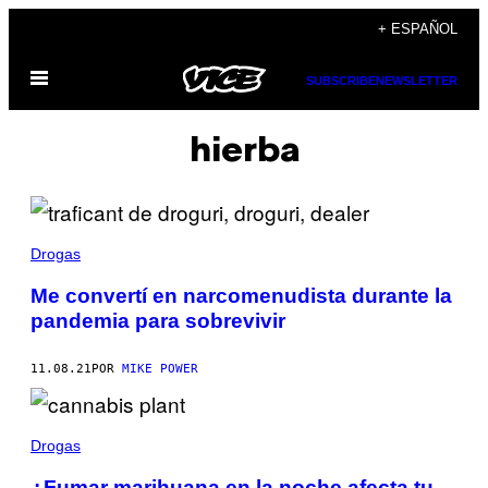
Saltar
+ ESPAÑOL
al
Abrir
contenido
SUBSCRIBE
NEWSLETTER
Menú
hierba
Drogas
Me convertí en narcomenudista durante la
pandemia para sobrevivir
11.08.21
POR
MIKE POWER
Drogas
¿Fumar marihuana en la noche afecta tu