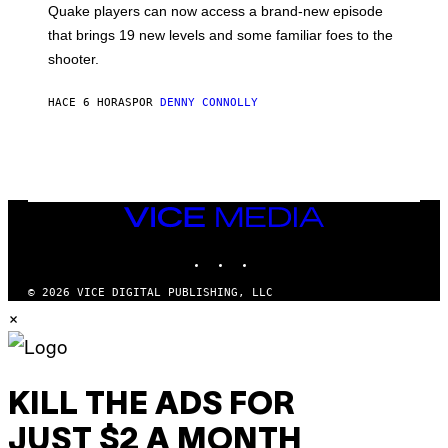
Quake players can now access a brand-new episode
M
A
that brings 19 new levels and some familiar foes to the
C
shooter.
H
I
N
HACE 6 HORAS
POR
DENNY CONNOLLY
E
G
A
M
E
S
/
I
VICE
D
MEDIA
S
INSTAGRAM
TIKTOK
YOUTUBE
O
F
T
© 2026 VICE DIGITAL PUBLISHING, LLC
W
×
A
R
E
KILL THE ADS FOR
JUST $2 A MONTH