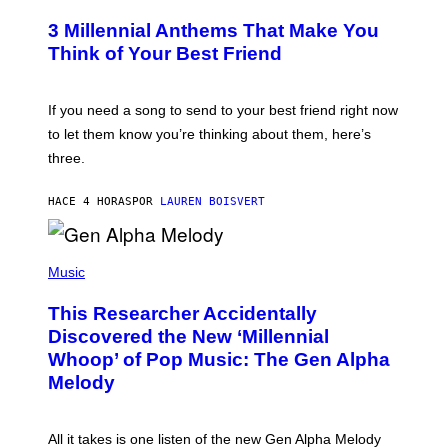
O
/
T
G
3 Millennial Anthems That Make You
O
E
B
Think of Your Best Friend
T
Y
T
K
Y
E
I
V
If you need a song to send to your best friend right now
M
I
A
to let them know you’re thinking about them, here’s
N
G
W
three.
E
I
S
N
T
HACE 4 HORAS
POR
LAUREN BOISVERT
E
R
/
(
G
P
Music
E
H
T
O
T
This Researcher Accidentally
T
Y
O
I
Discovered the New ‘Millennial
B
M
Whoop’ of Pop Music: The Gen Alpha
Y
A
T
G
Melody
A
E
Y
S
L
F
O
O
All it takes is one listen of the new Gen Alpha Melody