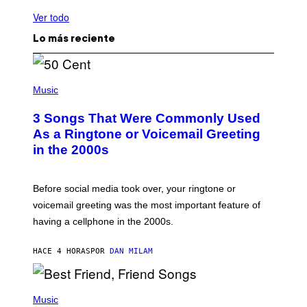
Ver todo
Lo más reciente
P
H
Music
O
T
3 Songs That Were Commonly Used
O
B
As a Ringtone or Voicemail Greeting
Y
in the 2000s
G
R
E
G
Before social media took over, your ringtone or
O
R
voicemail greeting was the most important feature of
Y
having a cellphone in the 2000s.
B
O
J
HACE 4 HORAS
POR
DAN MILAM
O
R
Q
U
P
E
H
Music
Z