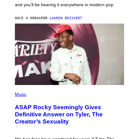
R
R
and you’ll be hearing it everywhere in modern pop.
H
R
I
A
L
D
HACE 4 HORAS
POR
LAUREN BOISVERT
L
I
/
O
G
D
E
I
T
S
T
N
Y
E
I
Y
M
A
G
E
S
)
P
H
Music
O
T
ASAP Rocky Seemingly Gives
O
B
Definitive Answer on Tyler, The
Y
Creator’s Sexuality
M
O
N
I
Hip-hop fans have wondered for years if Tyler, The