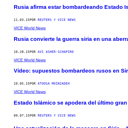
Rusia afirma estar bombardeando Estado Is
11.03.15
POR
REUTERS Y VICE NEWS
VICE World News
Rusia convierte la guerra siria en una aber
10.28.15
POR
AVI ASHER-SCHAPIRO
VICE World News
Vídeo: supuestos bombardeos rusos en Siri
10.05.15
POR
ATOOSA MOINZADEH
VICE World News
Estado Islámico se apodera del último gran
09.07.15
POR
REUTERS Y VICE NEWS