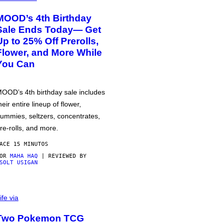
MOOD’s 4th Birthday
Sale Ends Today— Get
Up to 25% Off Prerolls,
Flower, and More While
You Can
OOD’s 4th birthday sale includes
heir entire lineup of flower,
ummies, seltzers, concentrates,
re-rolls, and more.
ACE 15 MINUTOS
POR
MAHA HAQ
| REVIEWED BY
SOLT USIGAN
ife via
Two Pokemon TCG