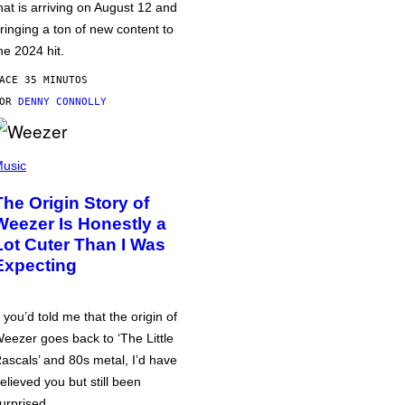
hat is arriving on August 12 and
ringing a ton of new content to
he 2024 hit.
ACE 35 MINUTOS
POR
DENNY CONNOLLY
usic
The Origin Story of
Weezer Is Honestly a
Lot Cuter Than I Was
Expecting
f you’d told me that the origin of
eezer goes back to ‘The Little
ascals’ and 80s metal, I’d have
elieved you but still been
urprised.