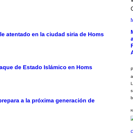
(
P
M
H
O
T
le atentado en la ciudad siria de Homs
O
V
I
A
T
-
M
taque de Estado Islámico en Homs
O
P
B
a
I
L
L
E
)
s
b
repara a la próxima generación de
H
C
O
C