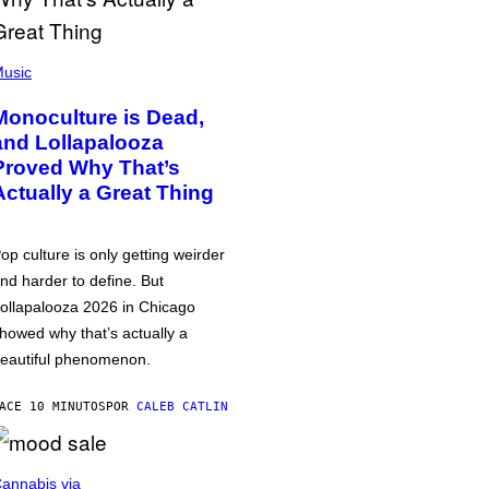
usic
Monoculture is Dead,
and Lollapalooza
Proved Why That’s
Actually a Great Thing
op culture is only getting weirder
nd harder to define. But
ollapalooza 2026 in Chicago
howed why that’s actually a
eautiful phenomenon.
ACE 10 MINUTOS
POR
CALEB CATLIN
annabis via