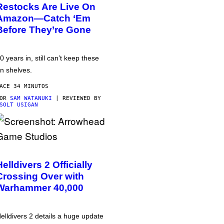
Restocks Are Live On
Amazon—Catch ‘Em
Before They’re Gone
0 years in, still can’t keep these
n shelves.
ACE 34 MINUTOS
POR
SAM WATANUKI
| REVIEWED BY
SOLT USIGAN
Helldivers 2 Officially
Crossing Over with
Warhammer 40,000
elldivers 2 details a huge update