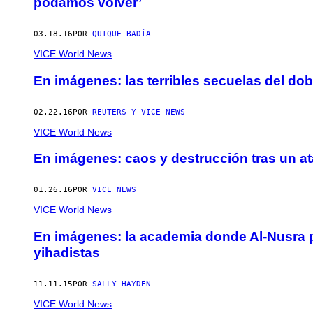
podamos volver’
03.18.16
POR
QUIQUE BADÍA
VICE World News
En imágenes: las terribles secuelas del dob
02.22.16
POR
REUTERS Y VICE NEWS
VICE World News
En imágenes: caos y destrucción tras un a
01.26.16
POR
VICE NEWS
VICE World News
En imágenes: la academia donde Al-Nusra p
yihadistas
11.11.15
POR
SALLY HAYDEN
VICE World News