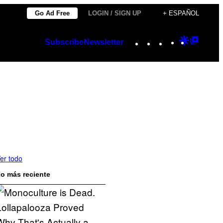
Go Ad Free
LOGIN / SIGN UP
+ ESPAÑOL
Instagram
TikTok
YouTube
Google
Googl
Subscribe
Newsletter
Discover
Top
Posts
er todo
o más reciente