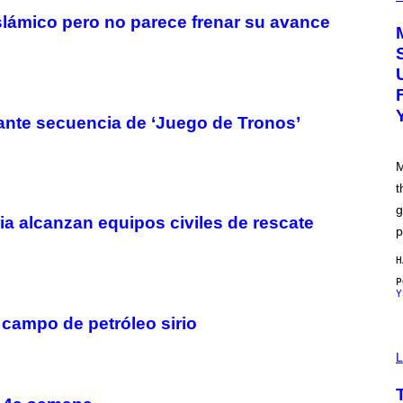
U
lámico pero no parece frenar su avance
R
T
E
S
Y
O
F
M
rante secuencia de ‘Juego de Tronos’
O
O
D
M
t
g
a alcanzan equipos civiles de rescate
p
H
Y
 campo de petróleo sirio
L