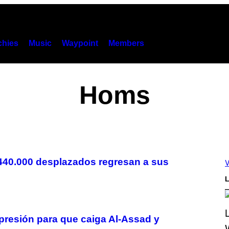
hies
Music
Waypoint
Members
Homs
s 440.000 desplazados regresan a sus
V
L
resión para que caiga Al-Assad y